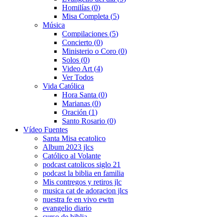
Homilías
(0)
Misa Completa
(5)
Música
Compilaciones
(5)
Concierto
(0)
Ministerio o Coro
(0)
Solos
(0)
Video Art
(4)
Ver Todos
Vida Católica
Hora Santa
(0)
Marianas
(0)
Oración
(1)
Santo Rosario
(0)
Vídeo Fuentes
Santa Misa ecatolico
Album 2023 jlcs
Católico al Volante
podcast catolicos siglo 21
podcast la biblia en familia
Mis contregos y retiros jlc
musica cat de adoracion jlcs
nuestra fe en vivo ewtn
evangelio diario
curso de biblia