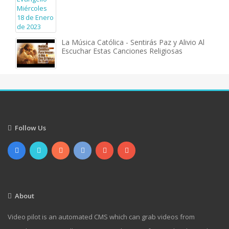
La Música Católica - Sentirás Paz y Alivio Al
Escuchar Estas Canciones Religiosas
Follow Us
About
Video pilot is an automated CMS which can grab videos from