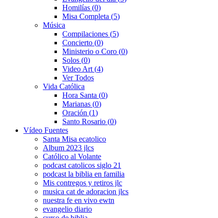
Homilías
(0)
Misa Completa
(5)
Música
Compilaciones
(5)
Concierto
(0)
Ministerio o Coro
(0)
Solos
(0)
Video Art
(4)
Ver Todos
Vida Católica
Hora Santa
(0)
Marianas
(0)
Oración
(1)
Santo Rosario
(0)
Vídeo Fuentes
Santa Misa ecatolico
Album 2023 jlcs
Católico al Volante
podcast catolicos siglo 21
podcast la biblia en familia
Mis contregos y retiros jlc
musica cat de adoracion jlcs
nuestra fe en vivo ewtn
evangelio diario
curso de biblia