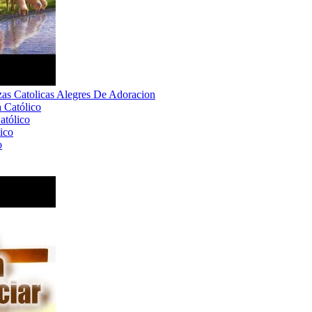
zas Catolicas Alegres De Adoracion
tólico
o