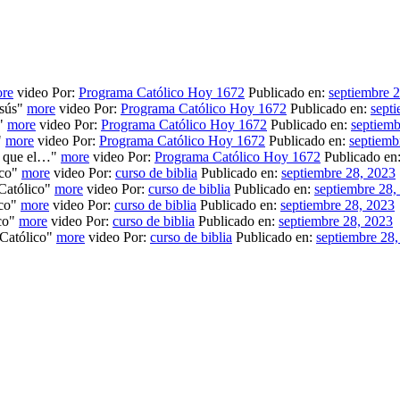
re
video Por:
Programa Católico Hoy 1672
Publicado en:
septiembre 
esús"
more
video Por:
Programa Católico Hoy 1672
Publicado en:
sept
"
more
video Por:
Programa Católico Hoy 1672
Publicado en:
septiemb
"
more
video Por:
Programa Católico Hoy 1672
Publicado en:
septiemb
o que el…"
more
video Por:
Programa Católico Hoy 1672
Publicado en
co"
more
video Por:
curso de biblia
Publicado en:
septiembre 28, 2023
atólico"
more
video Por:
curso de biblia
Publicado en:
septiembre 28,
co"
more
video Por:
curso de biblia
Publicado en:
septiembre 28, 2023
co"
more
video Por:
curso de biblia
Publicado en:
septiembre 28, 2023
atólico"
more
video Por:
curso de biblia
Publicado en:
septiembre 28