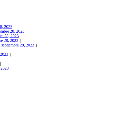
28, 2023
|
iembre 28, 2023
|
re 28, 2023
|
re 28, 2023
|
:
septiembre 28, 2023
|
|
 2023
|
|
|
, 2023
|