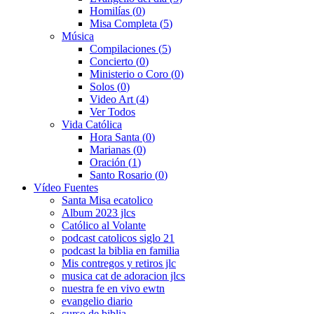
Homilías
(0)
Misa Completa
(5)
Música
Compilaciones
(5)
Concierto
(0)
Ministerio o Coro
(0)
Solos
(0)
Video Art
(4)
Ver Todos
Vida Católica
Hora Santa
(0)
Marianas
(0)
Oración
(1)
Santo Rosario
(0)
Vídeo Fuentes
Santa Misa ecatolico
Album 2023 jlcs
Católico al Volante
podcast catolicos siglo 21
podcast la biblia en familia
Mis contregos y retiros jlc
musica cat de adoracion jlcs
nuestra fe en vivo ewtn
evangelio diario
curso de biblia