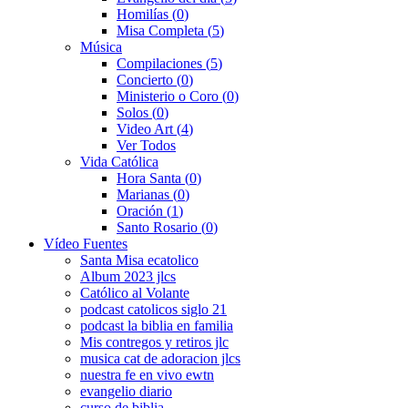
Homilías
(0)
Misa Completa
(5)
Música
Compilaciones
(5)
Concierto
(0)
Ministerio o Coro
(0)
Solos
(0)
Video Art
(4)
Ver Todos
Vida Católica
Hora Santa
(0)
Marianas
(0)
Oración
(1)
Santo Rosario
(0)
Vídeo Fuentes
Santa Misa ecatolico
Album 2023 jlcs
Católico al Volante
podcast catolicos siglo 21
podcast la biblia en familia
Mis contregos y retiros jlc
musica cat de adoracion jlcs
nuestra fe en vivo ewtn
evangelio diario
curso de biblia