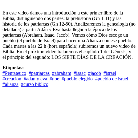
En este video damos una introducción a este primer libro de la
Biblia, distinguiendo dos partes: la prehistoria (Gn 1-11) y las
historia de los patriarcas (Gn 12-50). Analizaremos la genealogía (no
detallada) a partir Adán y Eva hasta llegar a la época de los
patriarcas (Abraham, Isaac, Jacob). Vemos cómo Dios escoge un
pueblo (el pueblo de Israel) para hacer una Alianza con ese pueblo.
Cada martes a las 22 h (hora española) subiremos un nuevo video de
Biblia. En el próximo video trataremos el capítulo 1 del Génesis, y
el principio del segundo: LOS SIETE DÍAS DE LA CREACIÓN.
Etiquetas:
#Pentateuco
#patriarcas
#abraham
#isaac
#jacob
#israel
#creacion
#adan y eva
#noé
#pueblo elegido
#pueblo de israel
#alianza
#curso biblico