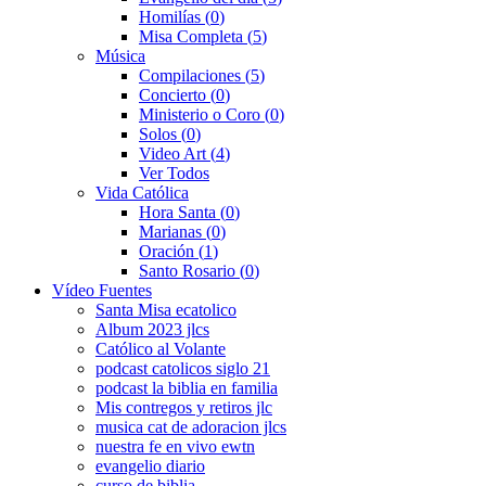
Homilías
(0)
Misa Completa
(5)
Música
Compilaciones
(5)
Concierto
(0)
Ministerio o Coro
(0)
Solos
(0)
Video Art
(4)
Ver Todos
Vida Católica
Hora Santa
(0)
Marianas
(0)
Oración
(1)
Santo Rosario
(0)
Vídeo Fuentes
Santa Misa ecatolico
Album 2023 jlcs
Católico al Volante
podcast catolicos siglo 21
podcast la biblia en familia
Mis contregos y retiros jlc
musica cat de adoracion jlcs
nuestra fe en vivo ewtn
evangelio diario
curso de biblia