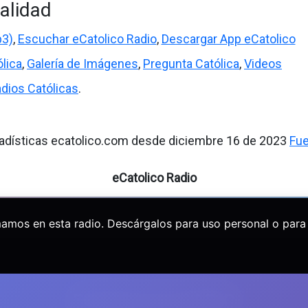
alidad
p3)
,
Escuchar eCatolico Radio
,
Descargar App eCatolico
lica
,
Galería de Imágenes
,
Pregunta Católica
,
Videos
dios Católicas
.
adísticas ecatolico.com desde diciembre 16 de 2023
Fu
eCatolico Radio