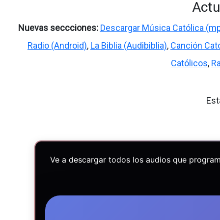
Actu
Nuevas seccciones:
Descargar Música Católica (m
Radio (Android)
,
La Biblia (Audibiblia)
,
Canción Cató
Católicos
,
Ra
Est