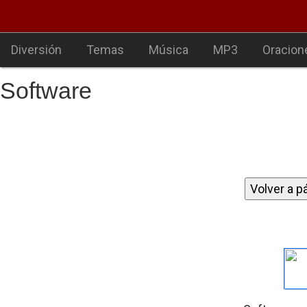
Diversión
Temas
Música
MP3
Oracion
Software