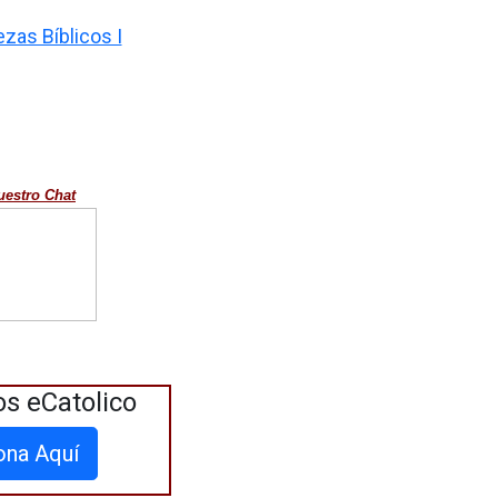
as Bíblicos I
uestro Chat
os eCatolico
ona Aquí