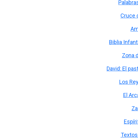
Palabra
Cruce 
Am
Biblia Infan
Zona d
David: El pas
Los Re
El Ar
Za
Espír
Textos 