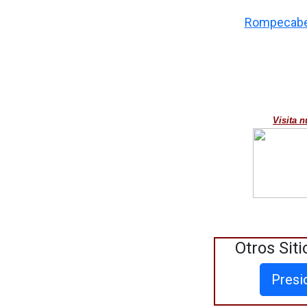
Rompecabez
Visita n
Otros Siti
Presi