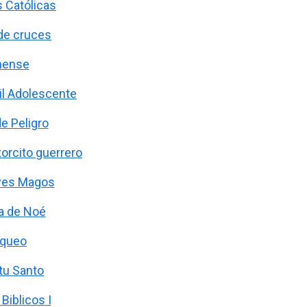
s Católicas
de cruces
ense
til Adolescente
e Peligro
torcito guerrero
yes Magos
ca de Noé
queo
itu Santo
Biblicos I