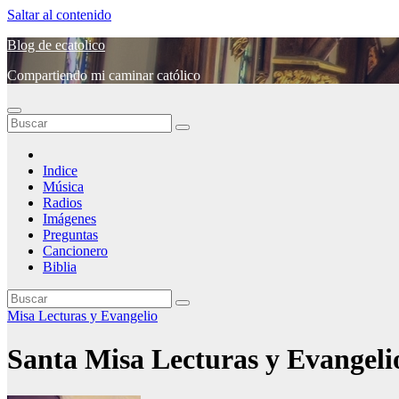
Saltar al contenido
Blog de ecatolico
Compartiendo mi caminar católico
Indice
Música
Radios
Imágenes
Preguntas
Cancionero
Biblia
Misa Lecturas y Evangelio
Santa Misa Lecturas y Evangel