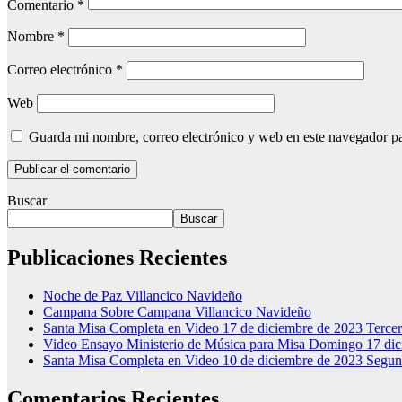
Comentario
*
Nombre
*
Correo electrónico
*
Web
Guarda mi nombre, correo electrónico y web en este navegador p
Buscar
Buscar
Publicaciones Recientes
Noche de Paz Villancico Navideño
Campana Sobre Campana Villancico Navideño
Santa Misa Completa en Video 17 de diciembre de 2023 Terc
Video Ensayo Ministerio de Música para Misa Domingo 17 di
Santa Misa Completa en Video 10 de diciembre de 2023 Segu
Comentarios Recientes