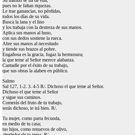
Su marido se fía de ella,
pues no le faltan riquezas.
Le trae ganancias, no pérdidas,
todos los días de su vida.
Busca la lana y el lino
y los trabaja con la destreza de sus manos.
Aplica sus manos al huso,
con sus dedos sostiene la rueca.
Abre sus manos al necesitado
y tiende sus brazos al pobre.
Engañosa es la gracia, fugaz la hermosura;
la que teme al Señor merece alabanza.
Cantadle por el éxito de su trabajo,
que sus obras la alaben en público.
Salmo
Sal 127, 1-2. 3. 4-5 R/. Dichoso el que teme al Señor.
Dichoso el que teme al Señor
y sigue sus caminos.
Comerás del fruto de tu trabajo,
serás dichoso, te irá bien. R/.
Tu mujer, como parra fecunda,
en medio de tu casa;
tus hijos, como renuevos de olivo,
alrededor de tu mesa. R/.