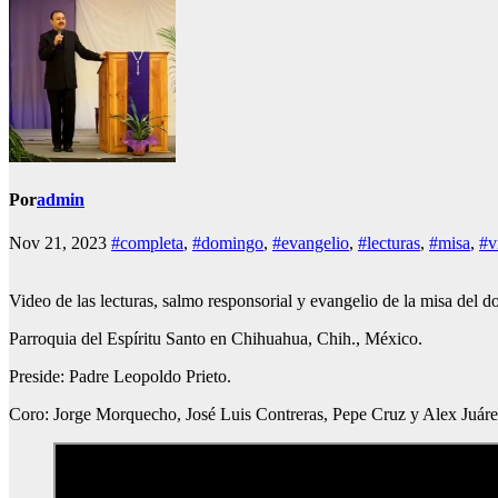
Por
admin
Nov 21, 2023
#completa
,
#domingo
,
#evangelio
,
#lecturas
,
#misa
,
#v
Video de las lecturas, salmo responsorial y evangelio de la misa del
Parroquia del Espíritu Santo en Chihuahua, Chih., México.
Preside: Padre Leopoldo Prieto.
Coro: Jorge Morquecho, José Luis Contreras, Pepe Cruz y Alex Juáre