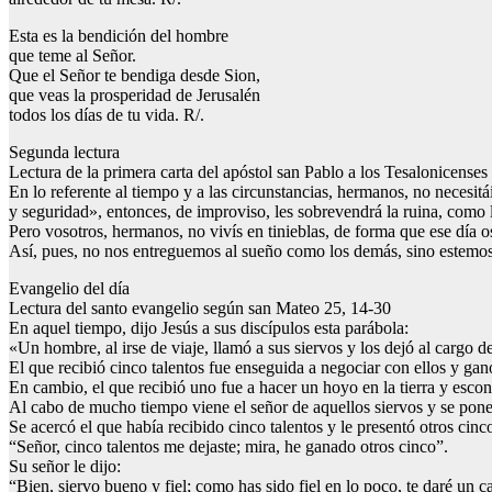
Esta es la bendición del hombre
que teme al Señor.
Que el Señor te bendiga desde Sion,
que veas la prosperidad de Jerusalén
todos los días de tu vida. R/.
Segunda lectura
Lectura de la primera carta del apóstol san Pablo a los Tesalonicenses 
En lo referente al tiempo y a las circunstancias, hermanos, no necesi
y seguridad», entonces, de improviso, les sobrevendrá la ruina, como l
Pero vosotros, hermanos, no vivís en tinieblas, de forma que ese día os
Así, pues, no nos entreguemos al sueño como los demás, sino estemo
Evangelio del día
Lectura del santo evangelio según san Mateo 25, 14-30
En aquel tiempo, dijo Jesús a sus discípulos esta parábola:
«Un hombre, al irse de viaje, llamó a sus siervos y los dejó al cargo d
El que recibió cinco talentos fue enseguida a negociar con ellos y gan
En cambio, el que recibió uno fue a hacer un hoyo en la tierra y escon
Al cabo de mucho tiempo viene el señor de aquellos siervos y se pone a
Se acercó el que había recibido cinco talentos y le presentó otros cinc
“Señor, cinco talentos me dejaste; mira, he ganado otros cinco”.
Su señor le dijo:
“Bien, siervo bueno y fiel; como has sido fiel en lo poco, te daré un c