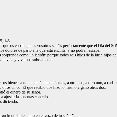
5, 1-6
táis que os escriba, pues vosotros sabéis perfectamente que el Día del 
os dolores de parto a la que está encinta, y no podrán escapar.
 sorprenda como un ladrón; porque todos sois hijos de la luz e hijos del
s en vela y vivamos sobriamente.
e sus bienes: a uno le dejó cinco talentos, a otro dos, a otro uno, a cad
ó otros cinco. El que recibió dos hizo lo mismo y ganó otros dos.
dió el dinero de su señor.
 ajustar las cuentas con ellos.
o, diciendo:
argo importante; entra en el gozo de tu señor”.