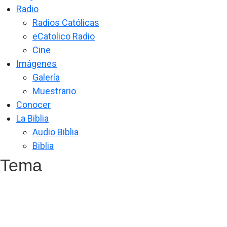
Radio
Radios Católicas
eCatolico Radio
Cine
Imágenes
Galería
Muestrario
Conocer
La Biblia
Audio Biblia
Biblia
Tema