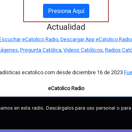
Presiona Aquí
Actualidad
Escuchar eCatolico Radio
,
Descargar App eCatolico Radio
mágenes
,
Pregunta Católica
,
Videos Católicos
,
Radios Cató
adísticas ecatolico.com desde diciembre 16 de 2023
Fu
eCatolico Radio