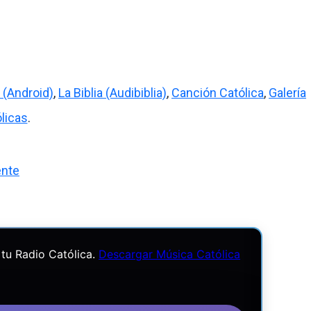
 (Android)
,
La Biblia (Audibiblia)
,
Canción Católica
,
Galería
licas
.
ente