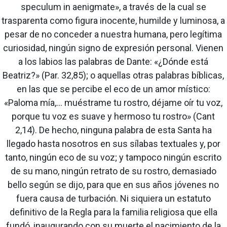
speculum in aenigmate», a través de la cual se
trasparenta como figura inocente, humilde y luminosa, a
pesar de no conceder a nuestra humana, pero legítima
curiosidad, ningún signo de expresión personal. Vienen
a los labios las palabras de Dante: «¿Dónde está
Beatriz?» (Par. 32,85); o aquellas otras palabras bíblicas,
en las que se percibe el eco de un amor místico:
«Paloma mía,... muéstrame tu rostro, déjame oír tu voz,
porque tu voz es suave y hermoso tu rostro» (Cant
2,14). De hecho, ninguna palabra de esta Santa ha
llegado hasta nosotros en sus sílabas textuales y, por
tanto, ningún eco de su voz; y tampoco ningún escrito
de su mano, ningún retrato de su rostro, demasiado
bello según se dijo, para que en sus años jóvenes no
fuera causa de turbación. Ni siquiera un estatuto
definitivo de la Regla para la familia religiosa que ella
fundó, inaugurando con su muerte el nacimiento de la