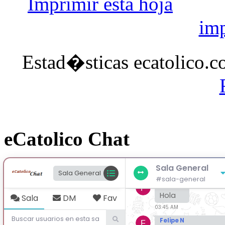
Imprimir esta hoja
imp
Estad�sticas ecatolico.c
eCatolico Chat