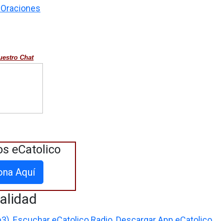
e Oraciones
uestro Chat
os eCatolico
ona Aquí
alidad
p3)
,
Escuchar eCatolico Radio
,
Descargar App eCatolico