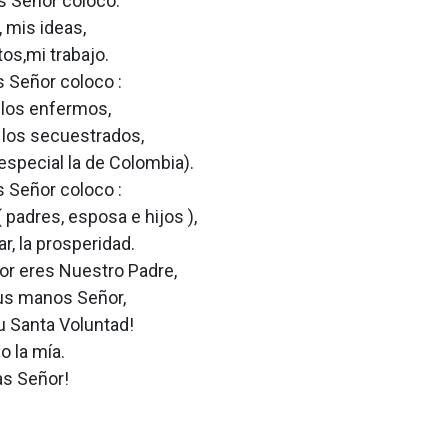
s Señor coloco:
, mis ideas,
os,mi trabajo.
 Señor coloco :
 los enfermos,
e los secuestrados,
especial la de Colombia).
 Señor coloco :
( padres, esposa e hijos ),
ar, la prosperidad.
or eres Nuestro Padre,
tus manos Señor,
u Santa Voluntad!
o la mía.
as Señor!