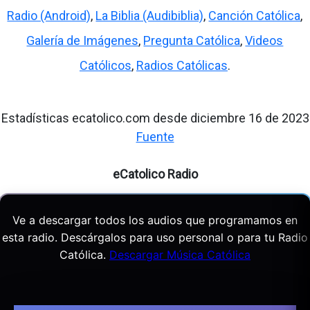
Radio (Android)
,
La Biblia (Audibiblia)
,
Canción Católica
,
Galería de Imágenes
,
Pregunta Católica
,
Videos
Católicos
,
Radios Católicas
.
Estadísticas ecatolico.com desde diciembre 16 de 2023
Fuente
eCatolico Radio