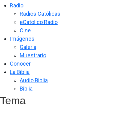
Radio
Radios Católicas
eCatolico Radio
Cine
Imágenes
Galería
Muestrario
Conocer
La Biblia
Audio Biblia
Biblia
Tema