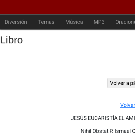
Diversión
Temas
Música
MP3
Oracion
Libro
Volver
JESÚS EUCARISTÍA EL AM
Nihil Obstat P. Ismael O