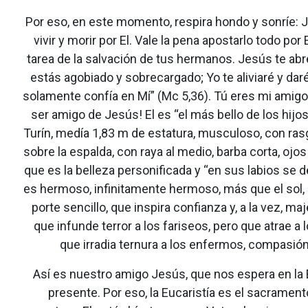
Por eso, en este momento, respira hondo y sonríe: Je
vivir y morir por El. Vale la pena apostarlo todo por
tarea de la salvación de tus hermanos. Jesús te abre
estás agobiado y sobrecargado; Yo te aliviaré y da
solamente confía en Mí” (Mc 5,36). Tú eres mi amigo,
ser amigo de Jesús! El es “el más bello de los hijo
Turín, medía 1,83 m de estatura, musculoso, con ras
sobre la espalda, con raya al medio, barba corta, ojo
que es la belleza personificada y “en sus labios se d
es hermoso, infinitamente hermoso, más que el sol, 
porte sencillo, que inspira confianza y, a la vez, m
que infunde terror a los fariseos, pero que atrae a
que irradia ternura a los enfermos, compasió
Así es nuestro amigo Jesús, que nos espera en la 
presente. Por eso, la Eucaristía es el sacramen