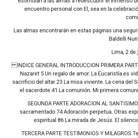
estimulan a las almas a redescubrir el inmenso do
encuentro personal con El, sea en la celebraci
comu
Las almas encontrarán en estas páginas una segura 
Baldelli Nu
Lima, 2 de
INDICE GENERAL INTRODUCCION PRIMERA PARTE 
Nazaret 5 Un regalo de amor. La Eucaristía es vida
sacrificio del altar 23 La misa viviente. La cena del
el sacerdote 41 La comunión. Mi primera comun
SEGUNDA PARTE ADORACION AL SANTISIMO Ind
sacramentado 74 Adoración perpetua. Otras expr
espiritual 86 La mirada de Jesús. El sile
TERCERA PARTE TESTIMONIOS Y MILAGROS Testi