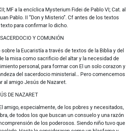
II; MF a la encíclica Mysterium Fidei de Pablo VI; Cat. al
uan Pablo. II “Don y Misterio”. Cf antes de los textos
l texto para confirmar lo dicho.
 SACERDOCIO Y COMUNIÓN
obre la Eucaristía a través de textos de la Biblia y del
e la misa como sacrificio del altar y la necesidad de
imiento personal, para formar con El un solo corazon y
grandeza del sacerdocio ministerial... Pero comencemos
r al amigo Jesús de Nazaret.
SÚS DE NAZARET
El amigo, especialmente, de los pobres y necesitados,
abra, de todos los que buscan un consuelo y una razón
 la incomprensión de los poderosos. Siendo niño tuvo que
carcelado. Hasta lo consideraron como un blasfemo y