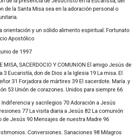
n de la presencia de Jesucristo en la Eucaristía, del
ón de la Santa Misa sea en la adoración personal o
nitaria.
orientación y un sólido alimento espiritual. Fortunato
ncio Apostólico
 junio de 1997
MISA, SACERDOCIO Y COMUNION El amigo Jesús de
 3 Eucaristía, don de Dios a la Iglesia 19 La misa. El
 Señor 31 Forjadora de mártires 39 El sacerdote. María .y
ión 53 Unión de corazones. Unidos para siempre 66
iferencia y sacrilegios 70 Adoración a Jesús
esiones 77 La visita diaria a Jesús 82 La comunión
ncio de Jesús 90 Mensajes de nuestra Madre 96
monios. Conversiones. Sanaciones 98 Milagros