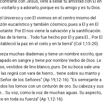
ncontrarte con Jesús, vete a sellar tu amistad con El en
visitarlo y a adorarlo, porque es tu amigo y es tu Dios.
del Universo y con El vivimos en el centro mismo del
zón eucarístico y también cósmico, pues a El y en El
stante. Por El nos viene la salvación y la santificación.
s de la tierra... Todo fue hecho por El y para El... Por El
ableció la paz en el cielo y en la tierra” (Col 1,15-20).
abeza muchas diademas y tiene un nombre escrito, que
apado en sangre y tiene por nombre Verbo de Dios. Le
os, vestidos de lino blanco, puro. De su boca sale una
 las regirá con vara de hierro... tiene sobre su manto y
Señor de los Señores” (Ap 19,12-16). “Es semejante a
ñidos los lomos con un cinturón de oro. Su cabeza y sus
ve... Su voz, como la voz de muchas aguas. Su aspecto,
e en toda su fuerza” (Ap 1,12-16).