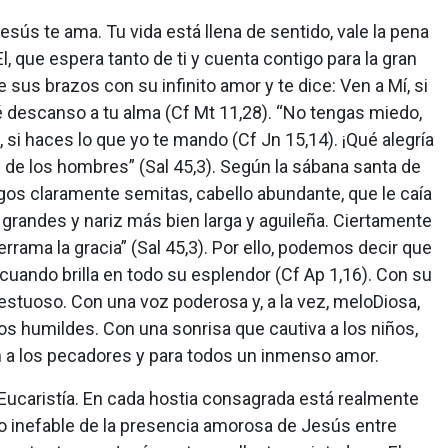
sús te ama. Tu vida está llena de sentido, vale la pena
 El, que espera tanto de ti y cuenta contigo para la gran
 sus brazos con su infinito amor y te dice: Ven a Mí, si
ré descanso a tu alma (Cf Mt 11,28). “No tengas miedo,
 si haces lo que yo te mando (Cf Jn 15,14). ¡Qué alegría
s de los hombres” (Sal 45,3). Según la sábana santa de
gos claramente semitas, cabello abundante, que le caía
s grandes y nariz más bien larga y aguileña. Ciertamente
errama la gracia” (Sal 45,3). Por ello, podemos decir que
cuando brilla en todo su esplendor (Cf Ap 1,16). Con su
ajestuoso. Con una voz poderosa y, a la vez, meloDiosa,
 los humildes. Con una sonrisa que cautiva a los niños,
n a los pecadores y para todos un inmenso amor.
Eucaristía. En cada hostia consagrada está realmente
to inefable de la presencia amorosa de Jesús entre