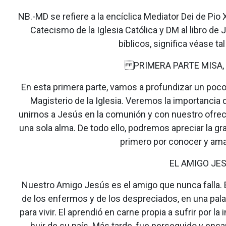
NB.-MD se refiere a la encíclica Mediator Dei de Pio X
Catecismo de la Iglesia Católica y DM al libro de J
bíblicos, significa véase ta
PRIMERA PARTE MISA,
En esta primera parte, vamos a profundizar un poco s
Magisterio de la Iglesia. Veremos la importancia d
unirnos a Jesús en la comunión y con nuestro ofrec
una sola alma. De todo ello, podremos apreciar la 
primero por conocer y ama
EL AMIGO JE
Nuestro Amigo Jesús es el amigo que nunca falla. 
de los enfermos y de los despreciados, en una pal
para vivir. El aprendió en carne propia a sufrir por
huir de su país. Más tarde, fue perseguido y en