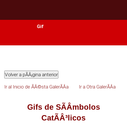
Biblia
Gif
DiversiÃÂ³n
Temas
Temas
Ir al Inicio de ÃÂ©sta GalerÃÂ­a
Ir a Otra GalerÃÂ­a
Libros
Conocer
Gifs de SÃÂ­mbolos
CatÃÂ³licos
MP3