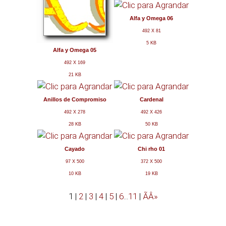
Videos
Alfa y Omega 06
492 X 81
MÃÂºsica
5 KB
Alfa y Omega 05
492 X 169
ImÃÂ¡genes
21 KB
Anillos de Compromiso
Cardenal
Oratorio
492 X 278
492 X 426
28 KB
50 KB
Cayado
Chi rho 01
97 X 500
372 X 500
10 KB
19 KB
1
|
2
|
3
|
4
|
5
|
6
...
11
|
ÃÂ»