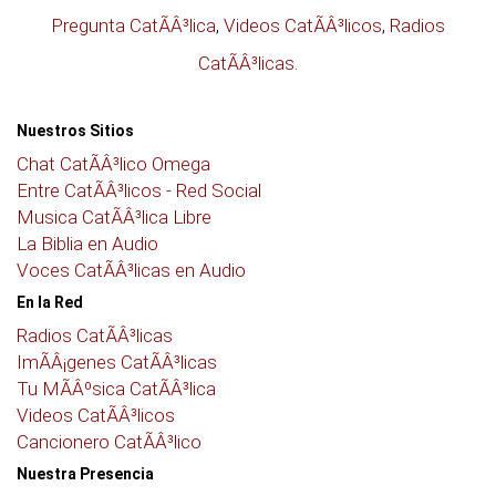
Pregunta CatÃÂ³lica
,
Videos CatÃÂ³licos
,
Radios
CatÃÂ³licas
.
Nuestros Sitios
Chat CatÃÂ³lico Omega
Entre CatÃÂ³licos - Red Social
Musica CatÃÂ³lica Libre
La Biblia en Audio
Voces CatÃÂ³licas en Audio
En la Red
Radios CatÃÂ³licas
ImÃÂ¡genes CatÃÂ³licas
Tu MÃÂºsica CatÃÂ³lica
Videos CatÃÂ³licos
Cancionero CatÃÂ³lico
Nuestra Presencia