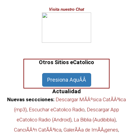
Visita nuestro Chat
Otros Sitios eCatolico
Actualidad
Nuevas seccciones:
Descargar MÃÂºsica CatÃÂ³lica
(mp3)
,
Escuchar eCatolico Radio
,
Descargar App
eCatolico Radio (Android)
,
La Biblia (Audibiblia)
,
CanciÃÂ³n CatÃÂ³lica
,
GalerÃÂ­a de ImÃÂ¡genes
,