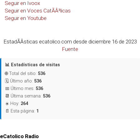
Seguir en Ivoox
Seguir en Voces CatÃÂ³licas
Seguir en Youtube
EstadÃÂ­sticas ecatolico.com desde diciembre 16 de 2023
Fuente
📊 Estadísticas de visitas
🌐 Total del sitio:
536
🗓️ Último año:
536
📅 Último mes:
536
📆 Última semana:
536
☀️ Hoy:
264
📄 Esta página:
1
eCatolico Radio