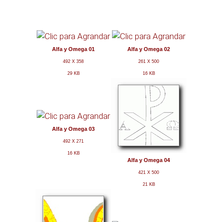
Oraciones
Preguntas
Alfa y Omega 01
Alfa y Omega 02
492 X 358
261 X 500
Letras
29 KB
16 KB
Chat
Alfa y Omega 03
Blog
492 X 271
16 KB
Alfa y Omega 04
Radio
421 X 500
21 KB
Radio
Cine