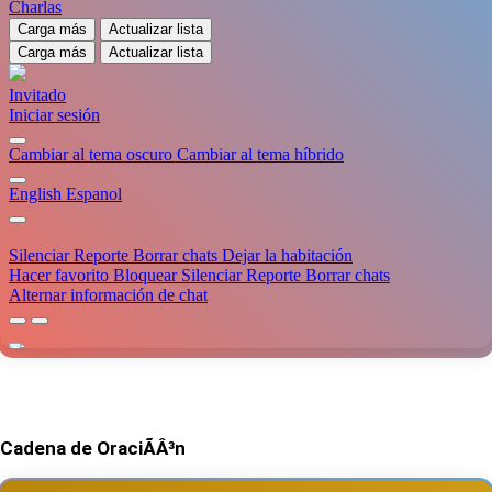
Cadena de OraciÃÂ³n