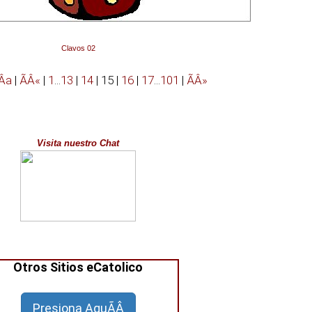
Clavos 02
Â­a
|
ÃÂ«
|
1
...
13
|
14
|
15
|
16
|
17
...
101
|
ÃÂ»
Visita nuestro Chat
Otros Sitios eCatolico