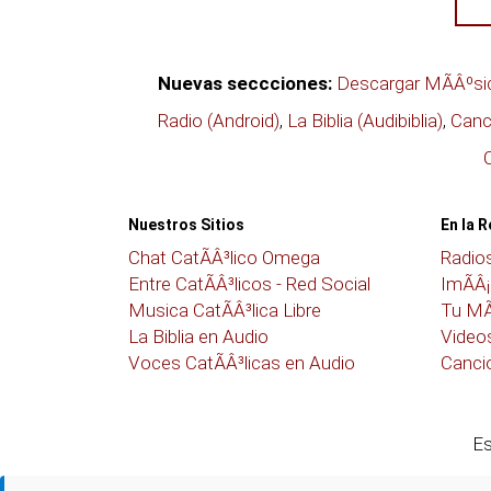
Nuevas seccciones:
Descargar MÃÂºsic
Radio (Android)
,
La Biblia (Audibiblia)
,
Canci
C
Nuestros Sitios
En la 
Chat CatÃÂ³lico Omega
Radios
Entre CatÃÂ³licos - Red Social
ImÃÂ¡
Musica CatÃÂ³lica Libre
Tu MÃ
La Biblia en Audio
Videos
Voces CatÃÂ³licas en Audio
Cancio
Es