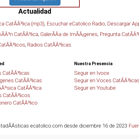
Actualidad
a CatÃÂ³lica (mp3)
,
Escuchar eCatolico Radio
,
Descargar Ap
ÃÂ³n CatÃÂ³lica
,
GalerÃÂ­a de ImÃÂ¡genes
,
Pregunta CatÃÂ³l
atÃÂ³licos
,
Radios CatÃÂ³licas
.
Red
Nuestra Presencia
 CatÃÂ³licas
Seguir en Ivoox
genes CatÃÂ³licas
Seguir en Voces CatÃÂ³lica
Âºsica CatÃÂ³lica
Seguir en Youtube
 CatÃÂ³licos
nero CatÃÂ³lico
tadÃÂ­sticas ecatolico.com desde diciembre 16 de 2023
Fue