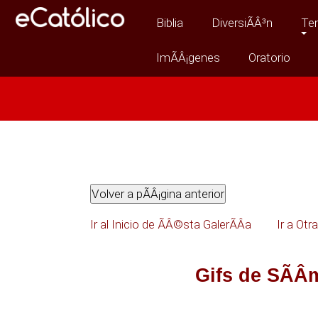
Biblia
DiversiÃÂ³n
Te
ImÃÂ¡genes
Oratorio
Ir al Inicio de ÃÂ©sta GalerÃÂ­a
Ir a Otr
Gifs de SÃÂ­