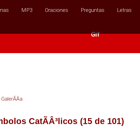
mas
MP3
Oraciones
Preguntas
Letras
Gif
a GalerÃÂ­a
mbolos CatÃÂ³licos (15 de 101)