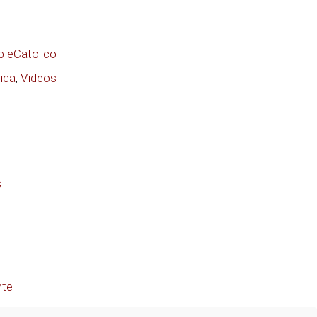
p eCatolico
ica
,
Videos
s
nte