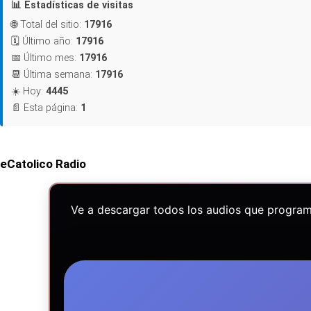
📊 Estadísticas de visitas
🌐 Total del sitio:
17916
🗓️ Último año:
17916
📅 Último mes:
17916
📆 Última semana:
17916
☀️ Hoy:
4445
📄 Esta página:
1
eCatolico Radio