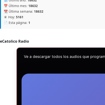
🗓️ Último año:
18632
📅 Último mes:
18632
📆 Última semana:
18632
☀️ Hoy:
5161
📄 Esta página:
1
eCatolico Radio