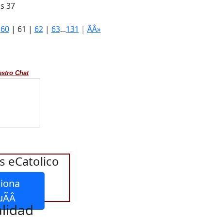
s 37
|
60
|
61
|
62
|
63
...
131
|
ÃÂ»
estro Chat
s eCatolico
iona
lidad