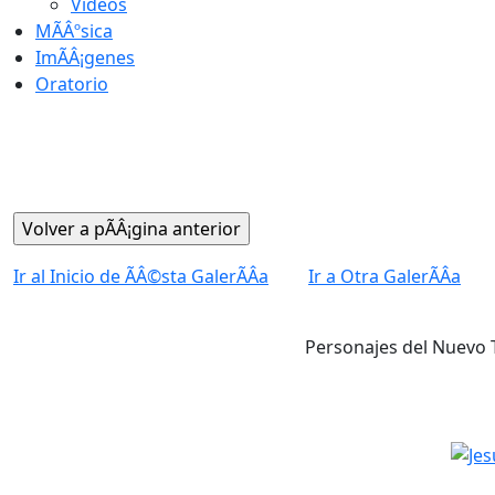
Videos
MÃÂºsica
ImÃÂ¡genes
Oratorio
Ir al Inicio de ÃÂ©sta GalerÃÂ­a
Ir a Otra GalerÃÂ­a
Personajes del Nuevo 