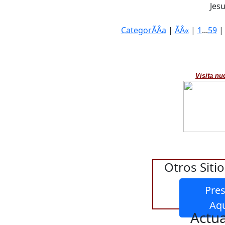
Jesu
CategorÃÂ­a
|
ÃÂ«
|
1
...
59
Visita nu
Otros Sitio
Pres
Actua