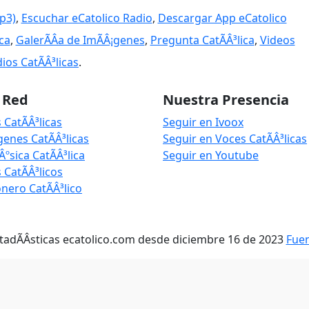
p3)
,
Escuchar eCatolico Radio
,
Descargar App eCatolico
ica
,
GalerÃÂ­a de ImÃÂ¡genes
,
Pregunta CatÃÂ³lica
,
Videos
ios CatÃÂ³licas
.
a Red
Nuestra Presencia
 CatÃÂ³licas
Seguir en Ivoox
genes CatÃÂ³licas
Seguir en Voces CatÃÂ³licas
Âºsica CatÃÂ³lica
Seguir en Youtube
 CatÃÂ³licos
nero CatÃÂ³lico
tadÃÂ­sticas ecatolico.com desde diciembre 16 de 2023
Fue