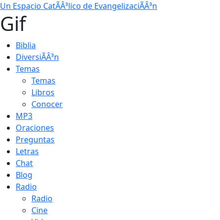
Un Espacio CatÃÂ³lico de EvangelizaciÃÂ³n
Gif
Biblia
DiversiÃÂ³n
Temas
Temas
Libros
Conocer
MP3
Oraciones
Preguntas
Letras
Chat
Blog
Radio
Radio
Cine