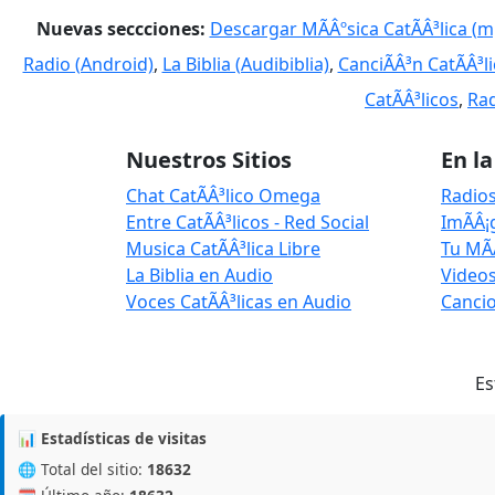
Nuevas seccciones:
Descargar MÃÂºsica CatÃÂ³lica (m
Radio (Android)
,
La Biblia (Audibiblia)
,
CanciÃÂ³n CatÃÂ³l
CatÃÂ³licos
,
Rad
Nuestros Sitios
En l
Chat CatÃÂ³lico Omega
Radios
Entre CatÃÂ³licos - Red Social
ImÃÂ¡
Musica CatÃÂ³lica Libre
Tu MÃ
La Biblia en Audio
Videos
Voces CatÃÂ³licas en Audio
Cancio
Es
📊 Estadísticas de visitas
🌐 Total del sitio:
18632