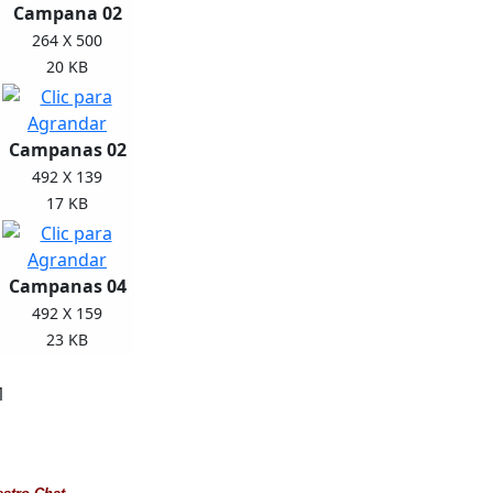
Campana 02
264 X 500
20 KB
Campanas 02
492 X 139
17 KB
Campanas 04
492 X 159
23 KB
1