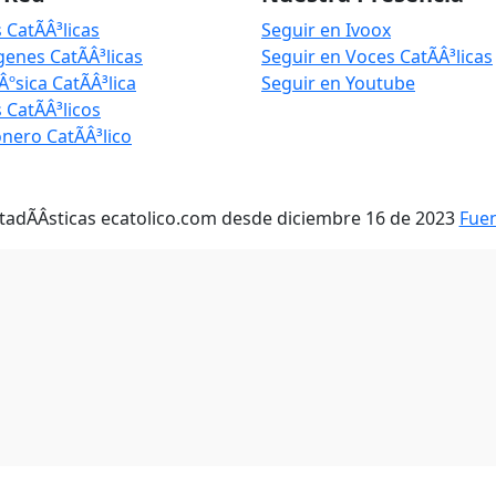
 CatÃÂ³licas
Seguir en Ivoox
genes CatÃÂ³licas
Seguir en Voces CatÃÂ³licas
Âºsica CatÃÂ³lica
Seguir en Youtube
 CatÃÂ³licos
nero CatÃÂ³lico
tadÃÂ­sticas ecatolico.com desde diciembre 16 de 2023
Fue