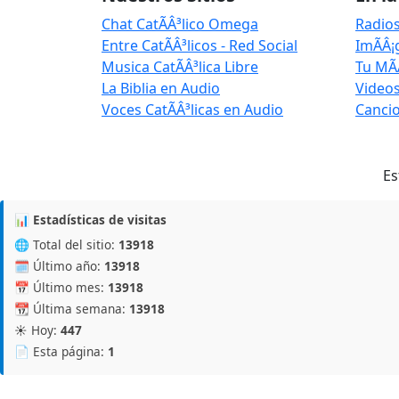
Chat CatÃÂ³lico Omega
Radios
Entre CatÃÂ³licos - Red Social
ImÃÂ¡
Musica CatÃÂ³lica Libre
Tu MÃ
La Biblia en Audio
Videos
Voces CatÃÂ³licas en Audio
Cancio
Es
📊 Estadísticas de visitas
🌐 Total del sitio:
13918
🗓️ Último año:
13918
📅 Último mes:
13918
📆 Última semana:
13918
☀️ Hoy:
447
📄 Esta página:
1