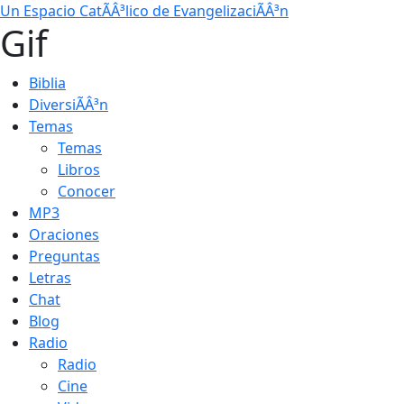
Un Espacio CatÃÂ³lico de EvangelizaciÃÂ³n
Gif
Biblia
DiversiÃÂ³n
Temas
Temas
Libros
Conocer
MP3
Oraciones
Preguntas
Letras
Chat
Blog
Radio
Radio
Cine