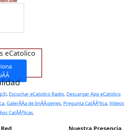
estro Chat
s eCatolico
iona
lidad
p3)
,
Escuchar eCatolico Radio
,
Descargar App eCatolico
ica
,
GalerÃÂ­a de ImÃÂ¡genes
,
Pregunta CatÃÂ³lica
,
Videos
ios CatÃÂ³licas
.
a Red
Nuestra Presencia