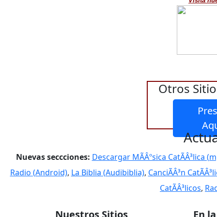
Visita nu
Otros Sitio
Pres
Actua
Nuevas seccciones:
Descargar MÃÂºsica CatÃÂ³lica (m
Radio (Android)
,
La Biblia (Audibiblia)
,
CanciÃÂ³n CatÃÂ³l
CatÃÂ³licos
,
Rad
Nuestros Sitios
En l