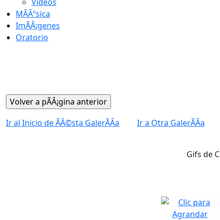
Videos
MÃÂºsica
ImÃÂ¡genes
Oratorio
Ir al Inicio de ÃÂ©sta GalerÃÂ­a
Ir a Otra GalerÃÂ­a
Gifs de 