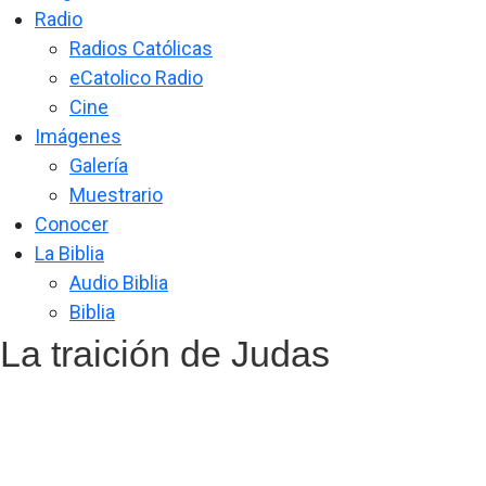
Radio
Radios Católicas
eCatolico Radio
Cine
Imágenes
Galería
Muestrario
Conocer
La Biblia
Audio Biblia
Biblia
La traición de Judas