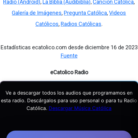
Radio (Android)
,
La Biblia (Audibiblia)
,
Canción Católica
,
Galería de Imágenes
,
Pregunta Católica
,
Videos
Católicos
,
Radios Católicas
.
Estadísticas ecatolico.com desde diciembre 16 de 2023
Fuente
eCatolico Radio