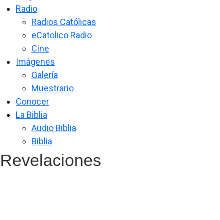
Radio
Radios Católicas
eCatolico Radio
Cine
Imágenes
Galería
Muestrario
Conocer
La Biblia
Audio Biblia
Biblia
Revelaciones