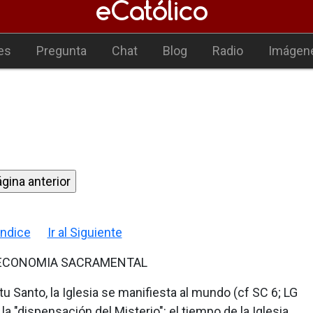
es
Pregunta
Chat
Blog
Radio
Imágen
 Indice
Ir al Siguiente
 ECONOMIA SACRAMENTAL
tu Santo, la Iglesia se manifiesta al mundo (cf SC 6; LG
la "dispensación del Misterio": el tiempo de la Iglesia,