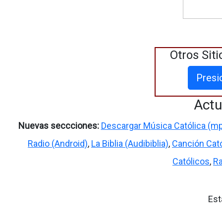
Otros Siti
Presi
Actu
Nuevas seccciones:
Descargar Música Católica (m
Radio (Android)
,
La Biblia (Audibiblia)
,
Canción Cató
Católicos
,
Ra
Est