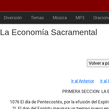
Diversión
Temas
Música
MP3
Oracion
La Economía Sacramental
Ir al Anterior
Ir al
PRIMERA SECCION: LA
1076 El día de Pentecostés, por la efusión del Espíri
2). El don del Espíritu inaugura un tiempo nuevo en 