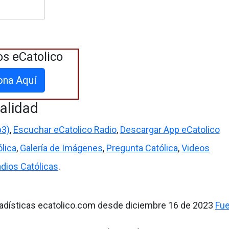
os eCatolico
ona Aquí
alidad
p3)
,
Escuchar eCatolico Radio
,
Descargar App eCatolico
lica
,
Galería de Imágenes
,
Pregunta Católica
,
Videos
dios Católicas
.
adísticas ecatolico.com desde diciembre 16 de 2023
Fu