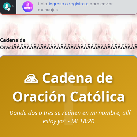
Cadena de OraciÃÂÃÂÃÂÃÂÃÂÃÂÃÂÃÂÃÂÃÂÃÂÃÂÃÂÃÂÃÂÃÂÃÂÃÂÃÂÃÂÃÂÃÂÃÂÃÂÃÂÃÂÃÂÃÂÃÂÃÂÃÂÃÂÃÂÃÂÃÂÃÂÃÂÃÂÃÂÃÂÃÂÃÂÃÂÃÂÃÂÃÂÃÂÃÂÃÂÃÂÃÂÃÂÃÂÃÂÃÂÃÂÃÂÃÂÃÂÃÂÃÂÃÂÃÂÃÂÃÂÃÂÃÂÃÂÃÂÃÂÃÂÃÂÃÂÃÂÃÂÃÂÃÂÃÂÃÂÃÂÃÂÃÂÃÂÃÂÃÂÃÂÃÂÃÂÃÂÃÂÃÂÃÂÃÂÃÂÃÂÃÂÃÂÃÂÃÂÃÂÃÂÃÂÃÂÃÂÃÂÃÂÃÂÃÂÃÂÃÂÃÂÃÂÃÂÃÂÃÂÃÂÃÂÃÂÃÂÃÂÃÂÃÂÃÂÃÂÃÂÃÂÃÂÃÂÃÂÃÂÃÂÃÂÃÂÃÂÃÂÃÂÃÂÃÂÃÂÃÂÃÂÃÂÃÂÃÂÃÂÃÂÃÂÃÂÃÂÃÂÃÂÃÂÃÂÃÂÃÂÃÂÃÂÃÂÃÂÃÂÃÂÃÂÃÂÃÂÃÂÃÂÃÂÃÂÃÂÃÂÃÂÃÂÃÂÃÂÃÂÃÂÃÂÃÂÃÂÃÂÃÂÃÂÃÂÃÂÃÂÃÂÃÂÃÂÃÂÃÂÃÂÃÂÃÂÃÂÃÂÃÂÃÂÃÂÃÂÃÂÃÂÃÂÃÂÃÂÃÂÃÂÃÂÃÂÃÂÃÂÃÂÃÂÃÂÃÂÃÂÃÂÃÂÃÂÃÂÃÂÃÂÃÂÃÂÃÂÃÂÃÂÃÂÃÂÃÂÃÂÃÂÃÂÃÂÃÂÃÂÃÂÃÂÃÂÃÂÃÂÃÂÃÂÃÂÃÂÃÂÃÂÃÂÃÂÃÂÃÂÃÂÃÂÃÂÃÂÃÂÃÂÃÂÃÂÃÂÃÂÃÂÃÂÃÂÃÂÃÂÃÂÃÂÃÂÃÂÃÂÃÂÃÂÃÂÃÂÃÂÃÂÃÂÃÂÃÂÃÂÃÂÃÂÃÂÃÂÃÂÃÂÃÂÃÂÃÂÃÂÃÂÃÂÃÂÃÂÃÂÃÂÃÂÃÂÃÂÃÂÃÂÃÂÃÂÃÂÃÂÃÂÃÂÃÂÃÂÃÂÃÂÃÂÃÂÃÂÃÂÃÂÃÂÃÂÃÂÃÂÃÂÃÂÃÂÃÂÃÂÃÂÃÂÃÂÃÂÃÂÃÂÃÂÃÂÃÂÃÂÃÂÃÂÃÂÃÂÃÂÃÂÃÂÃÂÃÂÃÂÃÂÃÂÃÂÃÂÃÂÃÂÃÂÃÂÃÂÃÂÃÂÃÂÃÂÃÂÃÂÃÂÃÂÃÂÃÂÃÂÃÂÃÂÃÂÃÂÃÂÃÂÃÂÃÂÃÂÃÂÃÂÃÂÃÂÃÂÃÂÃÂÃÂÃÂÃÂÃÂÃÂÃÂÃÂÃÂÃÂÃÂÃÂÃÂÃÂÃÂÃÂÃÂÃÂÃÂÃÂÃÂÃÂÃÂÃÂÃÂÃÂÃÂÃÂÃÂÃÂÃÂÃÂÃÂÃÂÃÂÃÂÃÂÃÂÃÂÃÂÃÂÃÂÃÂÃÂÃÂÃÂÃÂÃÂÃÂÃÂÃÂÃÂÃÂÃÂÃÂÃÂÃÂÃÂÃÂÃÂÃÂÃÂÃÂÃÂÃÂÃÂÃÂÃÂÃÂÃÂÃÂÃÂÃÂÃÂÃÂÃÂÃÂÃÂÃÂÃÂÃÂÃÂÃÂÃÂÃÂÃÂÃÂÃÂÃÂÃÂÃÂÃÂÃÂÃÂÃÂÃÂÃÂÃÂÃÂÃÂÃÂÃÂÃÂÃÂÃÂÃÂÃÂÃÂÃÂÃÂÃÂÃÂÃÂÃÂÃÂÃÂÃÂÃÂÃÂÃÂÃÂÃÂÃÂÃÂÃÂÃÂÃÂÃÂÃÂÃÂÃÂÃÂÃÂÃÂÃÂÃÂÃÂÃÂÃÂÃÂÃÂÃÂÃÂÃÂÃÂÃÂÃÂÃÂÃÂÃÂÃÂÃÂÃÂÃÂÃÂÃÂÃÂÃÂÃÂÃÂÃÂÃÂÃÂÃÂÃÂÃÂÃÂÃÂÃÂÃÂÃÂÃÂÃÂÃÂÃÂÃÂÃÂÃÂÃÂÃÂÃÂÃÂÃÂÃÂÃÂÃÂÃÂÃÂÃÂÃÂÃÂÃÂÃÂÃÂÃÂÃÂÃÂÃÂÃÂÃÂÃÂÃÂÃÂÃÂÃÂÃÂÃÂÃÂÃÂÃÂÃÂÃÂÃÂÃÂÃÂÃÂÃÂÃÂÃÂÃÂÃÂÃÂÃÂÃÂÃÂÃÂÃÂÃÂÃÂÃÂÃÂÃÂÃÂÃÂÃÂÃÂÃÂÃÂÃÂÃÂÃÂÃÂÃÂÃÂÃÂÃÂÃÂÃÂÃÂÃÂÃÂÃÂÃÂÃÂÃÂÃÂÃÂÃÂÃÂÃÂÃÂÃÂÃÂÃÂÃÂÃÂÃÂÃÂÃÂÃÂÃÂÃÂÃÂÃÂÃÂÃÂÃÂÃÂÃÂÃÂÃÂÃÂÃÂÃÂÃÂÃÂÃÂÃÂÃÂÃÂÃÂÃÂÃÂÃÂÃÂÃÂÃÂÃÂÃÂÃÂÃÂÃÂÃÂÃÂÃÂÃÂÃÂÃÂÃÂÃÂÃÂÃÂÃÂÃÂÃÂÃÂÃÂÃÂÃÂÃÂÃÂÃÂÃÂÃÂÃÂÃÂÃÂÃÂÃÂÃÂÃÂÃÂÃÂÃÂÃÂÃÂÃÂÃÂÃÂÃÂÃÂÃÂÃÂÃÂÃÂÃÂÃÂÃÂÃÂÃÂÃÂÃÂÃÂÃÂÃÂÃÂÃÂÃÂÃÂÃÂÃÂÃÂÃÂÃÂÃÂÃÂÃÂÃÂÃÂÃÂÃÂÃÂÃÂÃÂÃÂÃÂÃÂÃÂÃÂÃÂÃÂÃÂÃÂÃÂÃÂÃÂÃÂÃÂÃÂÃÂÃÂÃÂÃÂÃÂÃÂÃÂÃÂÃÂÃÂÃÂÃÂÃÂÃÂÃÂÃÂÃÂÃÂÃÂÃÂÃÂÃÂÃÂÃÂÃÂÃÂÃÂÃÂÃÂÃÂÃÂÃÂÃÂÃÂÃÂÃÂÃÂÃÂÃÂÃÂÃÂÃÂÃÂÃÂÃÂÃÂÃÂÃÂÃÂÃÂÃÂÃÂÃÂÃÂÃÂÃÂÃÂÃÂÃÂÃÂÃÂÃÂÃÂÃÂÃÂÃÂÃÂÃÂÃÂÃÂÃÂÃÂÃÂÃÂÃÂÃÂÃÂÃÂÃÂÃÂÃÂÃÂÃÂÃÂÃÂÃÂÃÂÃÂÃÂÃÂÃÂÃÂÃÂÃÂÃÂÃÂÃÂÃÂÃÂÃÂÃÂÃÂÃÂÃÂÃÂÃÂÃÂÃÂÃÂÃÂÃÂÃÂÃÂÃÂÃÂÃÂÃÂÃÂÃÂÃÂÃÂÃÂÃÂÃÂÃÂÃÂÃÂÃÂÃÂÃÂÃÂÃÂÃÂÃÂÃÂÃÂÃÂÃÂÃÂÃÂÃÂÃÂÃÂÃÂÃÂÃÂÃÂÃÂÃÂÃÂÃÂÃÂÃÂÃÂÃÂÃÂÃÂÃÂÃÂÃÂÃÂÃÂÃÂÃÂÃÂÃÂÃÂÃÂÃÂÃÂÃÂÃÂÃÂÃÂÃÂÃÂÃÂÃÂÃÂÃÂÃÂÃÂÃÂÃÂÃÂÃÂÃÂÃÂÃÂÃÂÃÂÃÂÃÂÃÂÃÂÃÂÃÂÃÂÃÂÃÂÃÂÃÂÃÂÃÂÃÂÃÂÃÂÃÂÃÂÃÂÃÂÃÂÃÂÃÂÃÂÃÂÃÂÃÂÃÂÃÂÃÂÃÂÃÂÃÂÃÂÃÂÃÂÃÂÃÂÃÂÃÂÃÂÃÂÃÂÃÂÃÂÃÂÃÂÃÂÃÂÃÂÃÂÃÂÃÂÃÂÃÂÃÂÃÂÃÂÃÂÃÂÃÂÃÂÃÂÃÂÃÂÃÂÃÂÃÂÃÂÃÂÃÂÃÂÃÂÃÂÃÂÃÂÃÂÃÂÃÂÃÂÃÂÃÂÃÂÃÂÃÂÃÂÃÂÃÂÃÂÃÂÃÂÃÂÃÂÃÂÃÂÃÂÃÂÃÂÃÂÃÂÃÂÃÂÃÂÃÂÃÂÃÂÃÂÃÂÃÂÃÂÃÂÃÂÃÂÃÂÃÂÃÂÃÂÃÂÃÂÃÂÃÂÃÂÃÂÃÂÃÂÃÂÃÂÃÂÃÂÃÂÃÂÃÂÃÂÃÂÃÂÃÂÃÂÃÂÃÂÃÂÃÂÃÂÃÂÃÂÃÂÃÂÃÂÃÂÃÂÃÂÃÂÃÂÃÂÃÂÃÂÃÂÃÂÃÂÃÂÃÂÃÂÃÂÃÂÃÂÃÂÃÂÃÂÃÂÃÂÃÂÃÂÃÂÃÂÃÂÃÂÃÂÃÂÃÂÃÂÃÂÃÂÃÂÃÂÃÂÃÂÃÂÃÂÃÂÃÂÃÂÃÂÃÂÃÂÃÂÃÂÃÂÃÂÃÂÃÂÃÂÃÂÃÂÃÂÃÂÃÂÃÂÃÂÃÂÃÂÃÂÃÂÃÂÃÂÃÂÃÂÃÂÃÂÃÂÃÂÃÂÃÂÃÂÃÂÃÂÃÂÃÂÃÂÃÂÃÂÃÂÃÂÃÂÃÂÃÂÃÂÃÂÃÂÃÂÃÂÃÂÃÂÃÂÃÂÃÂÃÂÃÂÃÂÃÂÃÂÃÂÃÂÃÂÃÂÃÂÃÂÃÂÃÂÃÂÃÂÃÂÃÂÃÂÃÂÃÂÃÂÃÂÃÂÃÂÃÂÃÂÃÂÃÂÃÂÃÂÃÂÃÂÃÂÃÂÃÂÃÂÃÂÃÂÃÂÃÂÃÂÃÂÃÂÃÂÃÂÃÂÃÂÃÂÃÂÃÂÃÂÃÂÃÂÃÂÃÂÃÂÃÂÃÂÃÂÃÂÃÂÃÂÃÂÃÂÃÂÃÂÃÂÃÂÃÂÃÂÃÂÃÂÃÂÃÂÃÂÃÂÃÂÃÂÃÂÃÂÃÂÃÂÃÂÃÂÃÂÃÂÃÂÃÂÃÂÃÂÃÂÃÂÃÂÃÂÃÂÃÂÃÂÃÂÃÂÃÂÃÂÃÂÃÂÃÂÃÂÃÂÃÂÃÂÃÂÃÂÃÂÃÂÃÂÃÂÃÂÃÂÃÂÃÂÃÂÃÂÃÂÃÂÃÂÃÂÃÂÃÂÃÂÃÂÃÂÃÂÃÂÃÂÃÂÃÂÃÂÃÂÃÂÃÂÃÂÃÂÃÂÃÂÃÂÃÂÃÂÃÂÃÂÃÂÃÂÃÂÃÂÃÂÃÂÃÂÃÂÃÂÃÂÃÂÃÂÃÂÃÂÃÂÃÂÃÂÃÂÃÂÃÂÃÂÃÂÃÂÃÂÃÂÃÂÃÂÃÂÃÂÃÂÃÂÃÂÃÂÃÂÃÂÃÂÃÂÃÂÃÂÃÂÃÂÃÂÃÂÃÂÃÂÃÂÃÂÃÂÃÂÃÂÃÂÃÂÃÂÃÂÃÂÃÂÃÂÃÂÃÂÃÂÃÂÃÂÃÂÃÂÃÂÃÂÃÂÃÂÃÂÃÂÃÂÃÂÃÂÃÂÃÂÃÂÃÂÃÂÃÂÃÂÃÂÃÂÃÂÃÂÃÂÃÂÃÂÃÂÃÂÃÂÃÂÃÂÃÂÃÂÃÂÃÂÃÂÃÂÃÂÃÂÃÂÃÂÃÂÃÂÃÂÃÂÃÂÃÂÃÂÃÂÃÂÃÂÃÂÃÂÃÂÃÂÃÂÃÂÃÂÃÂÃÂÃÂÃÂÃÂÃÂÃÂÃÂÃÂÃÂÃÂÃÂÃÂÃÂÃÂÃÂÃÂÃÂÃÂÃÂÃÂÃÂÃÂÃÂÃÂÃÂÃÂÃÂÃÂÃÂÃÂÃÂÃÂÃÂÃÂÃÂÃÂÃÂÃÂÃÂÃÂÃÂÃÂÃÂÃÂÃÂÃÂÃÂÃÂÃÂÃÂÃÂÃÂÃÂÃÂÃÂÃÂÃÂÃÂÃÂÃÂÃÂÃÂÃÂÃÂÃÂÃÂÃÂÃÂÃÂÃÂÃÂÃÂÃÂÃÂÃÂÃÂÃÂÃÂÃÂÃÂÃÂÃÂÃÂÃÂÃÂÃÂÃÂÃÂÃÂÃÂÃÂÃÂÃÂÃÂÃÂÃÂÃÂÃÂÃÂÃÂÃÂÃÂÃÂÃÂÃÂÃÂÃÂÃÂÃÂÃÂÃÂÃÂÃÂÃÂÃÂÃÂÃÂÃÂÃÂÃÂÃÂÃÂÃÂÃÂÃÂÃÂÃÂÃÂÃÂÃÂÃÂÃÂÃÂÃÂÃÂÃÂÃÂÃÂÃÂÃÂÃÂÃÂÃÂÃÂÃÂÃÂÃÂÃÂÃÂÃÂÃÂÃÂÃÂÃÂÃÂÃÂÃÂÃÂÃÂÃÂÃÂÃÂÃÂÃÂÃÂÃÂÃÂÃÂÃÂÃÂÃÂÃÂÃÂÃÂÃÂÃÂÃÂÃÂÃÂÃÂÃÂÃÂÃÂÃÂÃÂÃÂÃÂÃÂÃÂÃÂÃÂÃÂÃÂÃÂÃÂÃÂÃÂÃÂÃÂÃÂÃÂÃÂÃÂÃÂÃÂÃÂÃÂÃÂÃÂÃÂÃÂÃÂÃÂÃÂÃÂÃÂÃÂÃÂÃÂÃÂÃÂÃÂÃÂÃÂÃÂÃÂÃÂÃÂÃÂÃÂÃÂÃÂÃÂÃÂÃÂÃÂÃÂÃÂÃÂÃÂÃÂÃÂÃÂÃÂÃÂÃÂÃÂÃÂÃÂÃÂÃÂÃÂÃÂÃÂÃÂÃÂÃÂÃÂÃÂÃÂÃÂÃÂÃÂÃÂÃÂÃÂÃÂÃÂÃÂÃÂÃÂÃÂÃÂÃÂÃÂÃÂÃÂÃÂÃÂÃÂÃÂÃÂÃÂÃÂÃÂÃÂÃÂÃÂÃÂÃÂÃÂÃÂÃÂÃÂÃÂÃÂÃÂÃÂÃÂÃÂÃÂÃÂÃÂÃÂÃÂÃÂÃÂÃÂÃÂÃÂÃÂÃÂÃÂÃÂÃÂÃÂÃÂÃÂÃÂÃÂÃÂÃÂÃÂÃÂÃÂÃÂÃÂÃÂÃÂÃÂÃÂÃÂÃÂÃÂÃÂÃÂÃÂÃÂÃÂÃÂÃÂÃÂÃÂÃÂÃÂÃÂÃÂÃÂÃÂÃÂÃÂÃÂÃÂÃÂÃÂÃÂÃÂÃÂÃÂÃÂÃÂÃÂÃÂÃÂÃÂÃÂÃÂÃÂÃÂÃÂÃÂÃÂÃÂÃÂÃÂÃÂÃÂÃÂÃÂÃÂÃÂÃÂÃÂÃÂÃÂÃÂÃÂÃÂÃÂÃÂÃÂÃÂÃÂÃÂÃÂÃÂÃÂÃÂÃÂÃÂÃÂÃÂÃÂÃÂÃÂÃÂÃÂÃÂÃÂÃÂÃÂÃÂÃÂÃÂÃÂÃÂÃÂÃÂÃÂÃÂÃÂÃÂÃÂÃÂÃÂÃÂÃÂÃÂÃÂÃÂÃÂÃÂÃÂÃÂÃÂÃÂÃÂÃÂÃÂÃÂÃÂÃÂÃÂÃÂÃÂÃÂÃÂÃÂÃÂÃÂÃÂÃÂÃÂÃÂÃÂÃÂÃÂÃÂÃÂÃÂÃÂÃÂÃÂÃÂÃÂÃÂÃÂÃÂÃÂÃÂÃÂÃÂÃÂÃÂÃÂÃÂÃÂÃÂÃÂÃÂÃÂÃÂÃÂÃÂÃÂÃÂÃÂÃÂÃÂÃÂÃÂÃÂÃÂÃÂÃÂÃÂÃÂÃÂÃÂÃÂÃÂÃÂÃÂÃÂÃÂÃÂÃÂÃÂÃÂÃÂÃÂÃÂÃÂÃÂÃÂÃÂÃÂÃÂÃÂÃÂÃÂÃÂÃÂÃÂÃÂÃÂÃÂÃÂÃÂÃÂÃÂÃÂÃÂÃÂÃÂÃÂÃÂÃÂÃÂÃÂÃÂÃÂÃÂÃÂÃÂÃÂÃÂÃÂÃÂÃÂÃÂÃÂÃÂÃÂÃÂÃÂÃÂÃÂÃÂÃÂÃÂÃÂÃÂÃÂÃÂÃÂÃÂÃÂÃÂÃÂÃÂÃÂÃÂÃÂÃÂÃÂÃÂÃÂÃÂÃÂÃÂÃÂÃÂÃÂÃÂÃÂÃÂÃÂÃÂÃÂÃÂÃÂÃÂÃÂÃÂÃÂÃÂÃÂÃÂÃÂÃÂÃÂÃÂÃÂÃÂÃÂÃÂÃÂÃÂÃÂÃÂÃÂÃÂÃÂÃÂÃÂÃÂÃÂÃÂÃÂÃÂÃÂÃÂÃÂÃÂÃÂÃÂÃÂÃÂÃÂÃÂÃÂÃÂÃÂÃÂÃÂÃÂÃÂÃÂÃÂÃÂÃÂÃÂÃÂÃÂÃÂÃÂÃÂÃÂÃÂÃÂÃÂÃÂÃÂÃÂÃÂÃÂÃÂÃÂÃÂÃÂÃÂÃÂÃÂÃÂÃÂÃÂÃÂÃÂÃÂÃÂÃÂÃÂÃÂÃÂÃÂÃÂÃÂÃÂÃÂÃÂÃÂÃÂÃÂÃÂÃÂÃÂÃÂÃÂÃÂÃÂÃÂÃÂÃÂÃÂÃÂÃÂÃÂÃÂÃÂÃÂÃÂÃÂÃÂÃÂÃÂÃÂÃÂÃÂÃÂÃÂÃÂÃÂÃÂÃÂÃÂÃÂÃÂÃÂÃÂÃÂÃÂÃÂÃÂÃÂÃÂÃÂÃÂÃÂÃÂÃÂÃÂÃÂÃÂÃÂÃÂÃÂÃÂÃÂÃÂÃÂÃÂÃÂÃÂÃÂÃÂÃÂÃÂÃÂÃÂÃÂÃÂÃÂÃÂÃÂÃÂÃÂÃÂÃÂÃÂÃÂÃÂÃÂÃÂÃÂÃÂÃÂÃÂÃÂÃÂÃÂÃÂÃÂÃÂÃÂÃÂÃÂÃÂÃÂÃÂÃÂÃÂÃÂÃÂÃÂÃÂÃÂÃÂÃÂÃÂÃÂÃÂÃÂÃÂÃÂÃÂÃÂÃÂÃÂÃÂÃÂÃÂÃÂÃÂÃÂÃÂÃÂÃÂÃÂÃÂÃÂÃÂÃÂÃÂÃÂÃÂÃÂÃÂÃÂÃÂÃÂÃÂÃÂÃÂÃÂÃÂÃÂÃÂÃÂÃÂÃÂÃÂÃÂÃÂÃÂÃÂÃÂÃÂÃÂÃÂÃÂÃÂÃÂÃÂÃÂÃÂÃÂÃÂÃÂÃÂÃÂÃÂÃÂÃÂÃÂÃÂÃÂÃÂÃÂÃÂÃÂÃÂÃÂÃÂÃÂÃÂÃÂÃÂÃÂÃÂÃÂÃÂÃÂÃÂÃÂÃÂÃÂÃÂÃÂÃÂÃÂÃÂÃÂÃÂÃÂÃÂÃÂÃÂÃÂÃÂÃÂÃÂÃÂÃÂÃÂÃÂÃÂÃÂÃÂÃÂÃÂÃÂÃÂÃÂÃÂÃÂÃÂÃÂÃÂÃÂÃÂÃÂÃÂÃÂÃÂÃÂÃÂÃÂÃÂÃÂÃÂÃÂÃÂÃÂÃÂÃÂÃÂÃÂÃÂÃÂÃÂÃÂÃÂÃÂÃÂÃÂÃÂÃÂÃÂÃÂÃÂÃÂÃÂÃÂÃÂÃÂÃÂÃÂÃÂÃÂÃÂÃÂÃÂÃÂÃÂÃÂÃÂÃÂÃÂÃÂÃÂÃÂÃÂÃÂÃÂÃÂÃÂÃÂÃÂÃÂÃÂÃÂÃÂÃÂÃÂÃÂÃÂÃÂÃÂÃÂÃÂÃÂÃÂÃÂÃÂÃÂÃÂÃÂÃÂÃÂÃÂÃÂÃÂÃÂÃÂÃÂÃÂÃÂÃÂÃÂÃÂÃÂÃÂÃÂÃÂÃÂÃÂÃÂÃÂÃÂÃÂÃÂÃÂÃÂÃÂÃÂÃÂÃÂÃÂÃÂÃÂÃÂÃÂÃÂÃÂÃ