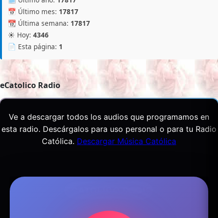
📅 Último mes:
17817
📆 Última semana:
17817
☀️ Hoy:
4346
📄 Esta página:
1
eCatolico Radio