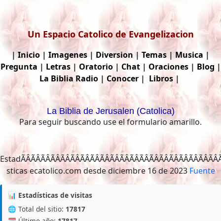
Un Espacio Catolico de Evangelizacion
|
Inicio
|
Imagenes
|
Diversion
|
Temas
|
Musica
|
Pregunta
|
Letras
|
Oratorio
|
Chat
|
Oraciones
|
Blog
|
La Biblia
Radio
|
Conocer
|
Libros
|
La Biblia de Jerusalen (Catolica)
Para seguir buscando use el formulario amarillo.
EstadÃÂÃÂÃÂÃÂÃÂÃÂÃÂÃÂÃÂÃÂÃÂÃÂÃ
Fuente
📊 Estadísticas de visitas
🌐 Total del sitio:
17817
🗓️ Último año:
17817