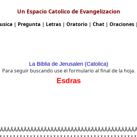
Un Espacio Catolico de Evangelizacion
usica
|
Pregunta
|
Letras
|
Oratorio
|
Chat
|
Oraciones
La Biblia de Jerusalen (Catolica)
Para seguir buscando use el formulario al final de la hoja.
Esdras
ÂÃÂÃÂÃÂÃÂÃÂÃÂÃÂÃÂÃÂÃÂÃÂÃÂÃÂÃÂÃÂÃÂÃÂÃÂÃÂÃÂ