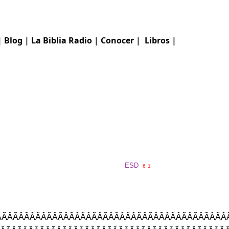
|
Blog
|
La Biblia
Radio
|
Conocer
|
Libros
|
ESD
6
1
ÃÂÃÂÃÂÃÂÃÂÃÂÃÂÃÂÃÂÃÂÃÂÃÂÃÂÃÂÃÂÃÂÃÂÃÂÃÂÃÂ