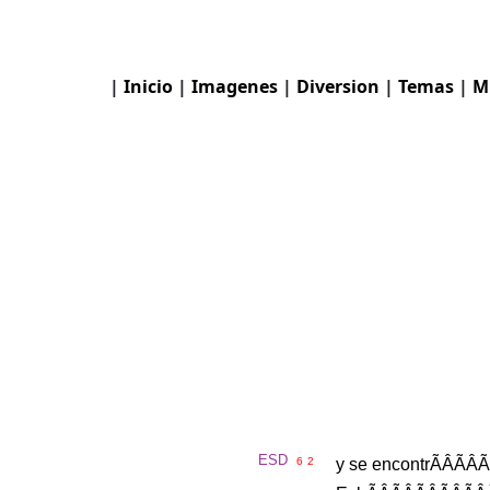
|
Inicio
|
Imagenes
|
Diversion
|
Temas
|
M
ESD
6
2
y
se
encontr
ÃÂÃÂÃ