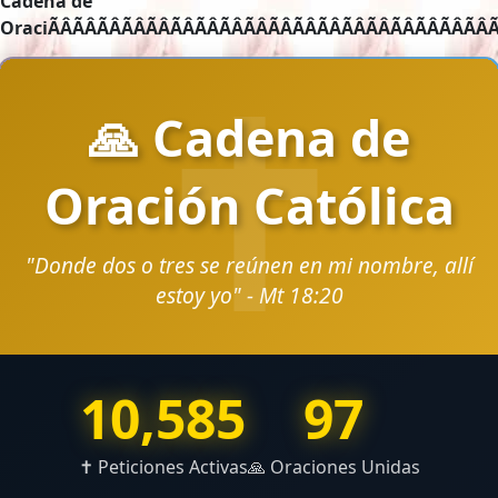
Cadena de OraciÃÂÃÂÃÂÃÂÃÂÃÂÃÂÃÂÃÂÃÂÃÂÃÂÃÂÃÂÃÂÃÂÃÂÃÂÃÂÃÂÃÂÃÂÃÂÃÂÃÂÃÂÃÂÃÂÃÂÃÂÃÂÃÂÃÂÃÂÃÂÃÂÃÂÃÂÃÂÃÂÃÂÃÂÃÂÃÂÃÂÃÂÃÂÃÂÃÂÃÂÃÂÃÂÃÂÃÂÃÂÃÂÃÂÃÂÃÂÃÂÃÂÃÂÃÂÃÂÃÂÃÂÃÂÃÂÃÂÃÂÃÂÃÂÃÂÃÂÃÂÃÂÃÂÃÂÃÂÃÂÃÂÃÂÃÂÃÂÃÂÃÂÃÂÃÂÃÂÃÂÃÂÃÂÃÂÃÂÃÂÃÂÃÂÃÂÃÂÃÂÃÂÃÂÃÂÃÂÃÂÃÂÃÂÃÂÃÂÃÂÃÂÃÂÃÂÃÂÃÂÃÂÃÂÃÂÃÂÃÂÃÂÃÂÃÂÃÂÃÂÃÂÃÂÃÂÃÂÃÂÃÂÃÂÃÂÃÂÃÂÃÂÃÂÃÂÃÂÃÂÃÂÃÂÃÂÃÂÃÂÃÂÃÂÃÂÃÂÃÂÃÂÃÂÃÂÃÂÃÂÃÂÃÂÃÂÃÂÃÂÃÂÃÂÃÂÃÂÃÂÃÂÃÂÃÂÃÂÃÂÃÂÃÂÃÂÃÂÃÂÃÂÃÂÃÂÃÂÃÂÃÂÃÂÃÂÃÂÃÂÃÂÃÂÃÂÃÂÃÂÃÂÃÂÃÂÃÂÃÂÃÂÃÂÃÂÃÂÃÂÃÂÃÂÃÂÃÂÃÂÃÂÃÂÃÂÃÂÃÂÃÂÃÂÃÂÃÂÃÂÃÂÃÂÃÂÃÂÃÂÃÂÃÂÃÂÃÂÃÂÃÂÃÂÃÂÃÂÃÂÃÂÃÂÃÂÃÂÃÂÃÂÃÂÃÂÃÂÃÂÃÂÃÂÃÂÃÂÃÂÃÂÃÂÃÂÃÂÃÂÃÂÃÂÃÂÃÂÃÂÃÂÃÂÃÂÃÂÃÂÃÂÃÂÃÂÃÂÃÂÃÂÃÂÃÂÃÂÃÂÃÂÃÂÃÂÃÂÃÂÃÂÃÂÃÂÃÂÃÂÃÂÃÂÃÂÃÂÃÂÃÂÃÂÃÂÃÂÃÂÃÂÃÂÃÂÃÂÃÂÃÂÃÂÃÂÃÂÃÂÃÂÃÂÃÂÃÂÃÂÃÂÃÂÃÂÃÂÃÂÃÂÃÂÃÂÃÂÃÂÃÂÃÂÃÂÃÂÃÂÃÂÃÂÃÂÃÂÃÂÃÂÃÂÃÂÃÂÃÂÃÂÃÂÃÂÃÂÃÂÃÂÃÂÃÂÃÂÃÂÃÂÃÂÃÂÃÂÃÂÃÂÃÂÃÂÃÂÃÂÃÂÃÂÃÂÃÂÃÂÃÂÃÂÃÂÃÂÃÂÃÂÃÂÃÂÃÂÃÂÃÂÃÂÃÂÃÂÃÂÃÂÃÂÃÂÃÂÃÂÃÂÃÂÃÂÃÂÃÂÃÂÃÂÃÂÃÂÃÂÃÂÃÂÃÂÃÂÃÂÃÂÃÂÃÂÃÂÃÂÃÂÃÂÃÂÃÂÃÂÃÂÃÂÃÂÃÂÃÂÃÂÃÂÃÂÃÂÃÂÃÂÃÂÃÂÃÂÃÂÃÂÃÂÃÂÃÂÃÂÃÂÃÂÃÂÃÂÃÂÃÂÃÂÃÂÃÂÃÂÃÂÃÂÃÂÃÂÃÂÃÂÃÂÃÂÃÂÃÂÃÂÃÂÃÂÃÂÃÂÃÂÃÂÃÂÃÂÃÂÃÂÃÂÃÂÃÂÃÂÃÂÃÂÃÂÃÂÃÂÃÂÃÂÃÂÃÂÃÂÃÂÃÂÃÂÃÂÃÂÃÂÃÂÃÂÃÂÃÂÃÂÃÂÃÂÃÂÃÂÃÂÃÂÃÂÃÂÃÂÃÂÃÂÃÂÃÂÃÂÃÂÃÂÃÂÃÂÃÂÃÂÃÂÃÂÃÂÃÂÃÂÃÂÃÂÃÂÃÂÃÂÃÂÃÂÃÂÃÂÃÂÃÂÃÂÃÂÃÂÃÂÃÂÃÂÃÂÃÂÃÂÃÂÃÂÃÂÃÂÃÂÃÂÃÂÃÂÃÂÃÂÃÂÃÂÃÂÃÂÃÂÃÂÃÂÃÂÃÂÃÂÃÂÃÂÃÂÃÂÃÂÃÂÃÂÃÂÃÂÃÂÃÂÃÂÃÂÃÂÃÂÃÂÃÂÃÂÃÂÃÂÃÂÃÂÃÂÃÂÃÂÃÂÃÂÃÂÃÂÃÂÃÂÃÂÃÂÃÂÃÂÃÂÃÂÃÂÃÂÃÂÃÂÃÂÃÂÃÂÃÂÃÂÃÂÃÂÃÂÃÂÃÂÃÂÃÂÃÂÃÂÃÂÃÂÃÂÃÂÃÂÃÂÃÂÃÂÃÂÃÂÃÂÃÂÃÂÃÂÃÂÃÂÃÂÃÂÃÂÃÂÃÂÃÂÃÂÃÂÃÂÃÂÃÂÃÂÃÂÃÂÃÂÃÂÃÂÃÂÃÂÃÂÃÂÃÂÃÂÃÂÃÂÃÂÃÂÃÂÃÂÃÂÃÂÃÂÃÂÃÂÃÂÃÂÃÂÃÂÃÂÃÂÃÂÃÂÃÂÃÂÃÂÃÂÃÂÃÂÃÂÃÂÃÂÃÂÃÂÃÂÃÂÃÂÃÂÃÂÃÂÃÂÃÂÃÂÃÂÃÂÃÂÃÂÃÂÃÂÃÂÃÂÃÂÃÂÃÂÃÂÃÂÃÂÃÂÃÂÃÂÃÂÃÂÃÂÃÂÃÂÃÂÃÂÃÂÃÂÃÂÃÂÃÂÃÂÃÂÃÂÃÂÃÂÃÂÃÂÃÂÃÂÃÂÃÂÃÂÃÂÃÂÃÂÃÂÃÂÃÂÃÂÃÂÃÂÃÂÃÂÃÂÃÂÃÂÃÂÃÂÃÂÃÂÃÂÃÂÃÂÃÂÃÂÃÂÃÂÃÂÃÂÃÂÃÂÃÂÃÂÃÂÃÂÃÂÃÂÃÂÃÂÃÂÃÂÃÂÃÂÃÂÃÂÃÂÃÂÃÂÃÂÃÂÃÂÃÂÃÂÃÂÃÂÃÂÃÂÃÂÃÂÃÂÃÂÃÂÃÂÃÂÃÂÃÂÃÂÃÂÃÂÃÂÃÂÃÂÃÂÃÂÃÂÃÂÃÂÃÂÃÂÃÂÃÂÃÂÃÂÃÂÃÂÃÂÃÂÃÂÃÂÃÂÃÂÃÂÃÂÃÂÃÂÃÂÃÂÃÂÃÂÃÂÃÂÃÂÃÂÃÂÃÂÃÂÃÂÃÂÃÂÃÂÃÂÃÂÃÂÃÂÃÂÃÂÃÂÃÂÃÂÃÂÃÂÃÂÃÂÃÂÃÂÃÂÃÂÃÂÃÂÃÂÃÂÃÂÃÂÃÂÃÂÃÂÃÂÃÂÃÂÃÂÃÂÃÂÃÂÃÂÃÂÃÂÃÂÃÂÃÂÃÂÃÂÃÂÃÂÃÂÃÂÃÂÃÂÃÂÃÂÃÂÃÂÃÂÃÂÃÂÃÂÃÂÃÂÃÂÃÂÃÂÃÂÃÂÃÂÃÂÃÂÃÂÃÂÃÂÃÂÃÂÃÂÃÂÃÂÃÂÃÂÃÂÃÂÃÂÃÂÃÂÃÂÃÂÃÂÃÂÃÂÃÂÃÂÃÂÃÂÃÂÃÂÃÂÃÂÃÂÃÂÃÂÃÂÃÂÃÂÃÂÃÂÃÂÃÂÃÂÃÂÃÂÃÂÃÂÃÂÃÂÃÂÃÂÃÂÃÂÃÂÃÂÃÂÃÂÃÂÃÂÃÂÃÂÃÂÃÂÃÂÃÂÃÂÃÂÃÂÃÂÃÂÃÂÃÂÃÂÃÂÃÂÃÂÃÂÃÂÃÂÃÂÃÂÃÂÃÂÃÂÃÂÃÂÃÂÃÂÃÂÃÂÃÂÃÂÃÂÃÂÃÂÃÂÃÂÃÂÃÂÃÂÃÂÃÂÃÂÃÂÃÂÃÂÃÂÃÂÃÂÃÂÃÂÃÂÃÂÃÂÃÂÃÂÃÂÃÂÃÂÃÂÃÂÃÂÃÂÃÂÃÂÃÂÃÂÃÂÃÂÃÂÃÂÃÂÃÂÃÂÃÂÃÂÃÂÃÂÃÂÃÂÃÂÃÂÃÂÃÂÃÂÃÂÃÂÃÂÃÂÃÂÃÂÃÂÃÂÃÂÃÂÃÂÃÂÃÂÃÂÃÂÃÂÃÂÃÂÃÂÃÂÃÂÃÂÃÂÃÂÃÂÃÂÃÂÃÂÃÂÃÂÃÂÃÂÃÂÃÂÃÂÃÂÃÂÃÂÃÂÃÂÃÂÃÂÃÂÃÂÃÂÃÂÃÂÃÂÃÂÃÂÃÂÃÂÃÂÃÂÃÂÃÂÃÂÃÂÃÂÃÂÃÂÃÂÃÂÃÂÃÂÃÂÃÂÃÂÃÂÃÂÃÂÃÂÃÂÃÂÃÂÃÂÃÂÃÂÃÂÃÂÃÂÃÂÃÂÃÂÃÂÃÂÃÂÃÂÃÂÃÂÃÂÃÂÃÂÃÂÃÂÃÂÃÂÃÂÃÂÃÂÃÂÃÂÃÂÃÂÃÂÃÂÃÂÃÂÃÂÃÂÃÂÃÂÃÂÃÂÃÂÃÂÃÂÃÂÃÂÃÂÃÂÃÂÃÂÃÂÃÂÃÂÃÂÃÂÃÂÃÂÃÂÃÂÃÂÃÂÃÂÃÂÃÂÃÂÃÂÃÂÃÂÃÂÃÂÃÂÃÂÃÂÃÂÃÂÃÂÃÂÃÂÃÂÃÂÃÂÃÂÃÂÃÂÃÂÃÂÃÂÃÂÃÂÃÂÃÂÃÂÃÂÃÂÃÂÃÂÃÂÃÂÃÂÃÂÃÂÃÂÃÂÃÂÃÂÃÂÃÂÃÂÃÂÃÂÃÂÃÂÃÂÃÂÃÂÃÂÃÂÃÂÃÂÃÂÃÂÃÂÃÂÃÂÃÂÃÂÃÂÃÂÃÂÃÂÃÂÃÂÃÂÃÂÃÂÃÂÃÂÃÂÃÂÃÂÃÂÃÂÃÂÃÂÃÂÃÂÃÂÃÂÃÂÃÂÃÂÃÂÃÂÃÂÃÂÃÂÃÂÃÂÃÂÃÂÃÂÃÂÃÂÃÂÃÂÃÂÃÂÃÂÃÂÃÂÃÂÃÂÃÂÃÂÃÂÃÂÃÂÃÂÃÂÃÂÃÂÃÂÃÂÃÂÃÂÃÂÃÂÃÂÃÂÃÂÃÂÃÂÃÂÃÂÃÂÃÂÃÂÃÂÃÂÃÂÃÂÃÂÃÂÃÂÃÂÃÂÃÂÃÂÃÂÃÂÃÂÃÂÃÂÃÂÃÂÃÂÃÂÃÂÃÂÃÂÃÂÃÂÃÂÃÂÃÂÃÂÃÂÃÂÃÂÃÂÃÂÃÂÃÂÃÂÃÂÃÂÃÂÃÂÃÂÃÂÃÂÃÂÃÂÃÂÃÂÃÂÃÂÃÂÃÂÃÂÃÂÃÂÃÂÃÂÃÂÃÂÃÂÃÂÃÂÃÂÃÂÃÂÃÂÃÂÃÂÃÂÃÂÃÂÃÂÃÂÃÂÃÂÃÂÃÂÃÂÃÂÃÂÃÂÃÂÃÂÃÂÃÂÃÂÃÂÃÂÃÂÃÂÃÂÃÂÃÂÃÂÃÂÃÂÃÂÃÂÃÂÃÂÃÂÃÂÃÂÃÂÃÂÃÂÃÂÃÂÃÂÃÂÃÂÃÂÃÂÃÂÃÂÃÂÃÂÃÂÃÂÃÂÃÂÃÂÃÂÃÂÃÂÃÂÃÂÃÂÃÂÃÂÃÂÃÂÃÂÃÂÃÂÃÂÃÂÃÂÃÂÃÂÃÂÃÂÃÂÃÂÃÂÃÂÃÂÃÂÃÂÃÂÃÂÃÂÃÂÃÂÃÂÃÂÃÂÃÂÃÂÃÂÃÂÃÂÃÂÃÂÃÂÃÂÃÂÃÂÃÂÃÂÃÂÃÂÃÂÃÂÃÂÃÂÃÂÃÂÃÂÃÂÃÂÃÂÃÂÃÂÃÂÃÂÃÂÃÂÃÂÃÂÃÂÃÂÃÂÃÂÃÂÃÂÃÂÃÂÃÂÃÂÃÂÃÂÃÂÃÂÃÂÃÂÃÂÃÂÃÂÃÂÃÂÃÂÃÂÃÂÃÂÃÂÃÂÃÂÃÂÃÂÃÂÃÂÃÂÃÂÃÂÃÂÃÂÃÂÃÂÃÂÃÂÃÂÃÂÃÂÃÂÃÂÃÂÃÂÃÂÃÂÃÂÃÂÃÂÃÂÃÂÃÂÃÂÃÂÃÂÃÂÃÂÃÂÃÂÃÂÃÂÃÂÃÂÃÂÃÂÃÂÃÂÃÂÃÂÃÂÃÂÃÂÃÂÃÂÃÂÃÂÃÂÃÂÃÂÃÂÃÂÃÂÃÂÃÂÃÂÃÂÃÂÃÂÃÂÃÂÃÂÃÂÃÂÃÂÃÂÃÂÃÂÃÂÃÂÃÂÃÂÃÂÃÂÃÂÃÂÃÂÃÂÃÂÃÂÃÂÃÂÃÂÃÂÃÂÃÂÃÂÃÂÃÂÃÂÃÂÃÂÃÂÃÂÃÂÃÂÃÂÃÂÃÂÃÂÃÂÃÂÃÂÃÂÃÂÃÂÃÂÃÂÃÂÃÂÃÂÃÂÃÂÃÂÃÂÃÂÃÂÃÂÃÂÃÂÃÂÃÂÃÂÃÂÃÂÃÂÃÂÃÂÃÂÃÂÃÂÃÂÃÂÃÂÃÂÃÂÃÂÃÂÃÂÃÂÃÂÃÂÃÂÃÂÃÂÃÂÃÂÃÂÃÂÃÂÃÂÃÂÃÂÃÂÃÂÃÂÃÂÃÂÃÂÃÂÃÂÃÂÃÂÃÂÃÂÃÂÃÂÃÂÃÂÃÂÃÂÃÂÃÂÃÂÃÂÃÂÃÂÃÂÃÂÃÂÃÂÃÂÃÂÃÂÃÂÃÂÃÂÃÂÃÂÃÂÃÂÃÂÃÂÃÂÃÂÃÂÃÂÃÂÃÂÃÂÃÂÃÂÃÂÃÂÃÂÃÂÃÂÃÂÃÂÃÂÃÂÃÂÃÂÃÂÃÂÃÂÃÂÃÂÃÂÃÂÃÂÃÂÃÂÃÂÃÂÃÂÃÂÃÂÃÂÃÂÃÂÃÂÃÂÃÂÃÂÃÂÃÂÃÂÃÂÃÂÃÂÃÂÃÂÃÂÃÂÃÂÃÂÃÂÃÂÃÂÃÂÃÂÃÂÃÂÃÂÃÂÃÂÃÂÃÂÃÂÃÂÃÂÃÂÃÂÃÂÃÂÃÂÃÂÃÂÃÂÃÂÃÂÃÂÃÂÃÂÃÂÃÂÃÂÃÂÃÂÃÂÃÂÃÂÃÂÃÂÃÂÃÂÃÂÃÂÃÂÃÂÃÂÃÂÃÂÃÂÃÂÃÂÃÂÃÂÃÂÃÂÃÂÃÂÃÂÃÂÃÂÃÂÃÂÃÂÃÂÃÂÃÂÃÂÃÂÃÂÃÂÃÂÃÂÃÂÃÂÃÂÃÂÃÂÃÂÃÂÃÂÃÂÃÂÃÂÃÂÃÂÃÂÃÂÃÂÃÂÃÂÃÂÃÂÃÂÃÂÃÂÃÂÃÂÃÂÃÂÃÂÃÂÃÂÃÂÃÂÃÂÃÂÃÂÃÂÃÂÃÂÃÂÃÂÃÂÃÂÃÂÃÂÃÂÃÂÃÂÃÂÃÂÃÂÃÂÃÂÃÂÃÂÃÂÃÂÃÂÃÂÃÂÃÂÃÂÃÂÃÂÃÂÃÂÃÂÃÂÃÂÃÂÃÂÃÂÃÂÃÂÃÂÃÂÃÂÃÂÃÂÃÂÃÂÃÂÃÂÃÂÃÂÃÂÃÂÃÂÃÂÃÂÃÂÃÂÃÂÃÂÃÂÃÂÃÂÃÂÃÂÃÂÃÂÃÂÃÂÃÂÃÂÃÂÃÂÃÂÃÂÃÂÃÂÃÂÃÂÃÂÃÂÃÂÃÂÃÂÃÂÃÂÃÂÃÂÃÂÃÂÃÂÃÂÃÂÃÂÃÂÃÂÃÂÃÂÃÂÃÂÃÂÃÂÃÂÃÂÃÂÃÂÃÂÃÂÃÂÃÂÃÂÃÂÃÂÃÂÃÂÃÂÃÂÃÂÃÂÃÂÃÂÃÂÃÂÃÂÃÂÃÂÃÂÃÂÃÂÃÂÃÂÃÂÃÂÃÂÃÂÃÂÃÂÃÂÃÂÃÂÃÂÃÂÃÂÃÂÃÂÃÂÃÂÃÂÃÂÃÂÃÂÃÂÃÂÃÂÃÂÃÂÃÂÃÂÃÂÃÂÃÂÃÂÃÂÃÂÃÂÃÂÃÂÃÂÃÂÃÂÃÂÃÂÃÂÃÂÃÂÃÂÃÂÃÂÃÂÃÂÃÂÃÂÃÂÃÂÃÂÃÂÃÂÃÂÃÂÃÂÃÂÃÂÃÂÃÂÃÂÃÂÃÂÃÂÃÂÃÂÃÂÃÂÃÂÃÂÃÂÃÂÃÂÃÂÃÂÃÂÃÂÃÂÃÂÃÂÃÂÃÂÃÂÃÂÃÂÃÂÃÂÃÂÃÂÃÂÃÂÃÂÃÂÃÂÃÂÃÂÃÂÃÂÃÂÃÂÃÂÃÂÃÂÃÂÃÂÃÂÃÂÃÂÃÂÃÂÃÂÃÂÃÂÃÂÃÂÃÂÃÂÃÂÃÂÃÂÃÂÃÂÃÂÃÂÃÂÃÂÃÂÃÂÃÂÃÂÃÂÃÂÃÂÃÂÃÂÃÂÃÂÃÂÃÂÃÂÃÂÃÂÃÂÃÂÃÂÃÂÃÂÃÂÃÂÃÂÃÂÃÂÃÂÃÂÃÂÃÂÃÂÃÂÃÂÃÂÃÂÃÂÃÂÃÂÃÂÃÂÃÂÃÂÃÂÃÂÃÂÃÂÃÂÃÂÃÂÃÂÃÂÃÂÃÂÃÂÃÂÃÂÃÂÃÂÃÂÃÂÃÂÃÂÃÂÃÂÃÂÃÂÃÂÃÂÃÂÃÂÃÂÃÂÃÂÃÂÃÂÃÂÃÂÃÂÃÂÃÂÃÂÃÂÃÂÃÂÃÂÃÂÃÂÃÂÃÂÃÂÃÂÃÂÃÂÃÂÃÂÃÂÃÂÃÂÃÂÃÂÃÂÃÂÃÂÃÂÃÂÃÂÃÂÃÂÃÂÃÂÃÂÃÂÃÂÃÂÃÂÃÂÃÂÃÂÃÂÃÂÃÂÃÂÃÂÃÂÃÂÃÂÃÂÃÂÃÂÃÂÃÂÃÂÃÂÃÂÃÂÃÂÃÂÃÂÃÂÃÂÃÂÃÂÃÂÃÂÃÂÃÂÃÂÃÂÃÂÃÂÃÂÃÂÃÂÃÂÃÂÃÂÃÂÃÂÃÂÃÂÃÂÃÂÃÂÃÂÃÂÃÂÃÂÃÂÃÂÃÂÃÂÃÂÃÂÃÂÃÂÃÂÃÂÃÂÃÂÃÂÃÂÃÂÃÂÃÂÃÂÃÂÃÂÃÂÃÂÃÂÃÂÃÂÃÂÃÂÃÂÃÂÃÂÃÂÃÂÃÂÃÂÃÂÃÂÃÂÃÂÃÂÃÂÃÂÃÂÃÂÃÂÃÂÃÂÃÂÃÂÃÂÃÂÃÂÃÂÃÂÃÂÃÂÃÂÃÂÃÂÃÂÃÂÃÂÃÂÃÂÃÂÃÂÃÂÃÂÃÂÃÂÃÂÃÂÃÂÃÂÃÂÃÂÃÂÃÂÃÂÃÂÃÂÃÂÃÂÃÂÃÂÃÂÃÂÃÂÃÂÃÂÃÂÃÂÃÂÃÂÃÂÃÂÃÂÃÂÃÂÃÂÃÂÃÂÃÂÃÂÃÂÃÂÃÂÃÂÃÂÃÂÃÂÃÂÃÂÃÂÃÂÃÂÃÂÃÂÃÂÃÂÃÂÃÂÃÂÃÂÃÂÃÂÃÂÃÂÃÂÃÂÃÂÃÂÃÂÃÂÃÂÃÂÃÂÃÂÃÂÃÂÃÂÃÂÃÂÃÂÃÂÃÂÃÂÃÂÃÂÃÂÃÂÃÂÃÂÃÂÃÂÃÂÃÂÃÂÃÂÃÂÃÂÃÂÃÂÃÂÃÂÃÂÃÂÃÂÃÂÃÂÃÂÃÂÃÂÃÂÃÂÃÂÃÂÃÂÃÂÃÂÃÂÃÂÃÂÃÂÃÂÃÂÃÂÃÂÃÂÃÂÃÂÃÂÃÂÃÂÃÂÃÂÃÂÃ