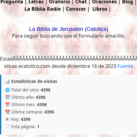
Pregunta
|
Letras
|
Oratorio
|
Chat
|
Oraciones
|
Blog
|
La Biblia
Radio
|
Conocer
|
Libros
|
La Biblia de Jerusalen (Catolica)
Para seguir buscando use el formulario amarillo.
EstadÃÂÃÂÃÂÃÂÃÂÃÂÃÂÃÂÃÂÃÂÃÂÃÂÃ
Fuente
📊 Estadísticas de visitas
🌐 Total del sitio:
4396
🗓️ Último año:
4396
📅 Último mes:
4396
📆 Última semana:
4396
☀️ Hoy:
4396
📄 Esta página:
1