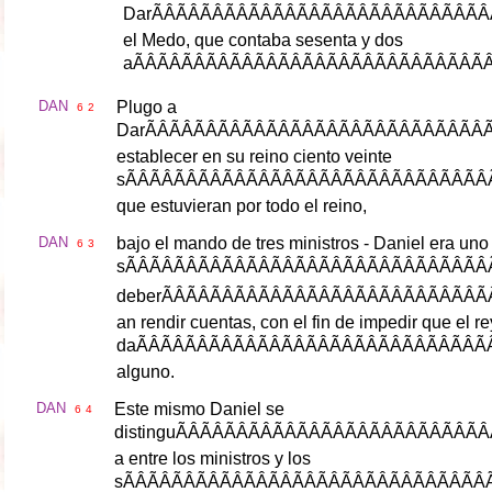
Dar
ÃÂÃÂÃÂÃÂÃÂÃÂÃÂÃÂÃ
el
Medo
,
que
contaba
sesenta
y
dos
a
ÃÂÃÂÃÂÃÂÃÂÃÂÃÂÃÂÃÂ
DAN
Plugo
a
6
2
Dar
ÃÂÃÂÃÂÃÂÃÂÃÂÃÂÃÂÃÂ
establecer
en
su
reino
ciento
veinte
s
ÃÂÃÂÃÂÃÂÃÂÃÂÃÂÃÂÃÂÃ
que
estuvieran
por
todo
el
reino
,
DAN
bajo
el
mando
de
tres
ministros
-
Daniel
era
uno
6
3
s
ÃÂÃÂÃÂÃÂÃÂÃÂÃÂÃÂÃÂÃ
deber
ÃÂÃÂÃÂÃÂÃÂÃÂÃÂÃÂÃ
an
rendir
cuentas
,
con
el
fin
de
impedir
que
el
re
da
ÃÂÃÂÃÂÃÂÃÂÃÂÃÂÃÂÃÂ
alguno
.
DAN
Este
mismo
Daniel
se
6
4
distingu
ÃÂÃÂÃÂÃÂÃÂÃÂÃÂÃÂ
a
entre
los
ministros
y
los
s
ÃÂÃÂÃÂÃÂÃÂÃÂÃÂÃÂÃÂÃ