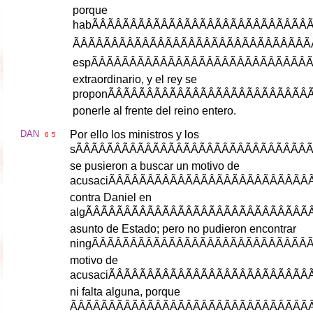
porque
hab
ÃÂÃÂÃÂÃÂÃÂÃÂÃÂÃÂÃÂ
ÃÂÃÂÃÂÃÂÃÂÃÂÃÂÃÂÃÂÃ
esp
ÃÂÃÂÃÂÃÂÃÂÃÂÃÂÃÂÃÂ
extraordinario
,
y
el
rey
se
propon
ÃÂÃÂÃÂÃÂÃÂÃÂÃÂÃÂ
ponerle
al
frente
del
reino
entero
.
DAN
Por
ello
los
ministros
y
los
6
5
s
ÃÂÃÂÃÂÃÂÃÂÃÂÃÂÃÂÃÂÃ
se
pusieron
a
buscar
un
motivo
de
acusaci
ÃÂÃÂÃÂÃÂÃÂÃÂÃÂÃÂ
contra
Daniel
en
alg
ÃÂÃÂÃÂÃÂÃÂÃÂÃÂÃÂÃÂ
asunto
de
Estado
;
pero
no
pudieron
encontrar
ning
ÃÂÃÂÃÂÃÂÃÂÃÂÃÂÃÂÃÂ
motivo
de
acusaci
ÃÂÃÂÃÂÃÂÃÂÃÂÃÂÃÂ
ni
falta
alguna
,
porque
ÃÂÃÂÃÂÃÂÃÂÃÂÃÂÃÂÃÂÃ