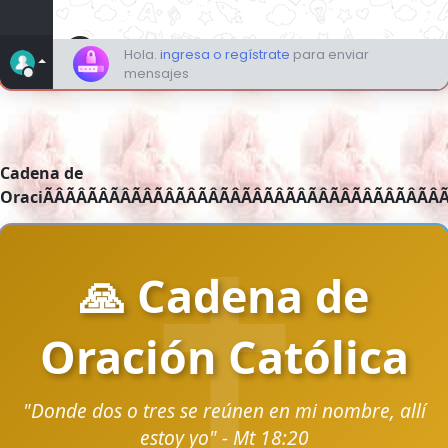
Cadena de OraciÃÂÃÂÃÂÃÂÃÂÃÂÃÂÃÂÃÂÃÂÃÂÃÂÃÂÃÂÃÂÃÂÃÂÃÂÃÂÃÂÃÂÃÂÃÂÃÂÃÂÃÂÃÂÃÂÃÂÃÂÃÂÃÂÃÂÃÂÃÂÃÂÃÂÃÂÃÂÃÂÃÂÃÂÃÂÃÂÃÂÃÂÃÂÃÂÃÂÃÂÃÂÃÂÃÂÃÂÃÂÃÂÃÂÃÂÃÂÃÂÃÂÃÂÃÂÃÂÃÂÃÂÃÂÃÂÃÂÃÂÃÂÃÂÃÂÃÂÃÂÃÂÃÂÃÂÃÂÃÂÃÂÃÂÃÂÃÂÃÂÃÂÃÂÃÂÃÂÃÂÃÂÃÂÃÂÃÂÃÂÃÂÃÂÃÂÃÂÃÂÃÂÃÂÃÂÃÂÃÂÃÂÃÂÃÂÃÂÃÂÃÂÃÂÃÂÃÂÃÂÃÂÃÂÃÂÃÂÃÂÃÂÃÂÃÂÃÂÃÂÃÂÃÂÃÂÃÂÃÂÃÂÃÂÃÂÃÂÃÂÃÂÃÂÃÂÃÂÃÂÃÂÃÂÃÂÃÂÃÂÃÂÃÂÃÂÃÂÃÂÃÂÃÂÃÂÃÂÃÂÃÂÃÂÃÂÃÂÃÂÃÂÃÂÃÂÃÂÃÂÃÂÃÂÃÂÃÂÃÂÃÂÃÂÃÂÃÂÃÂÃÂÃÂÃÂÃÂÃÂÃÂÃÂÃÂÃÂÃÂÃÂÃÂÃÂÃÂÃÂÃÂÃÂÃÂÃÂÃÂÃÂÃÂÃÂÃÂÃÂÃÂÃÂÃÂÃÂÃÂÃÂÃÂÃÂÃÂÃÂÃÂÃÂÃÂÃÂÃÂÃÂÃÂÃÂÃÂÃÂÃÂÃÂÃÂÃÂÃÂÃÂÃÂÃÂÃÂÃÂÃÂÃÂÃÂÃÂÃÂÃÂÃÂÃÂÃÂÃÂÃÂÃÂÃÂÃÂÃÂÃÂÃÂÃÂÃÂÃÂÃÂÃÂÃÂÃÂÃÂÃÂÃÂÃÂÃÂÃÂÃÂÃÂÃÂÃÂÃÂÃÂÃÂÃÂÃÂÃÂÃÂÃÂÃÂÃÂÃÂÃÂÃÂÃÂÃÂÃÂÃÂÃÂÃÂÃÂÃÂÃÂÃÂÃÂÃÂÃÂÃÂÃÂÃÂÃÂÃÂÃÂÃÂÃÂÃÂÃÂÃÂÃÂÃÂÃÂÃÂÃÂÃÂÃÂÃÂÃÂÃÂÃÂÃÂÃÂÃÂÃÂÃÂÃÂÃÂÃÂÃÂÃÂÃÂÃÂÃÂÃÂÃÂÃÂÃÂÃÂÃÂÃÂÃÂÃÂÃÂÃÂÃÂÃÂÃÂÃÂÃÂÃÂÃÂÃÂÃÂÃÂÃÂÃÂÃÂÃÂÃÂÃÂÃÂÃÂÃÂÃÂÃÂÃÂÃÂÃÂÃÂÃÂÃÂÃÂÃÂÃÂÃÂÃÂÃÂÃÂÃÂÃÂÃÂÃÂÃÂÃÂÃÂÃÂÃÂÃÂÃÂÃÂÃÂÃÂÃÂÃÂÃÂÃÂÃÂÃÂÃÂÃÂÃÂÃÂÃÂÃÂÃÂÃÂÃÂÃÂÃÂÃÂÃÂÃÂÃÂÃÂÃÂÃÂÃÂÃÂÃÂÃÂÃÂÃÂÃÂÃÂÃÂÃÂÃÂÃÂÃÂÃÂÃÂÃÂÃÂÃÂÃÂÃÂÃÂÃÂÃÂÃÂÃÂÃÂÃÂÃÂÃÂÃÂÃÂÃÂÃÂÃÂÃÂÃÂÃÂÃÂÃÂÃÂÃÂÃÂÃÂÃÂÃÂÃÂÃÂÃÂÃÂÃÂÃÂÃÂÃÂÃÂÃÂÃÂÃÂÃÂÃÂÃÂÃÂÃÂÃÂÃÂÃÂÃÂÃÂÃÂÃÂÃÂÃÂÃÂÃÂÃÂÃÂÃÂÃÂÃÂÃÂÃÂÃÂÃÂÃÂÃÂÃÂÃÂÃÂÃÂÃÂÃÂÃÂÃÂÃÂÃÂÃÂÃÂÃÂÃÂÃÂÃÂÃÂÃÂÃÂÃÂÃÂÃÂÃÂÃÂÃÂÃÂÃÂÃÂÃÂÃÂÃÂÃÂÃÂÃÂÃÂÃÂÃÂÃÂÃÂÃÂÃÂÃÂÃÂÃÂÃÂÃÂÃÂÃÂÃÂÃÂÃÂÃÂÃÂÃÂÃÂÃÂÃÂÃÂÃÂÃÂÃÂÃÂÃÂÃÂÃÂÃÂÃÂÃÂÃÂÃÂÃÂÃÂÃÂÃÂÃÂÃÂÃÂÃÂÃÂÃÂÃÂÃÂÃÂÃÂÃÂÃÂÃÂÃÂÃÂÃÂÃÂÃÂÃÂÃÂÃÂÃÂÃÂÃÂÃÂÃÂÃÂÃÂÃÂÃÂÃÂÃÂÃÂÃÂÃÂÃÂÃÂÃÂÃÂÃÂÃÂÃÂÃÂÃÂÃÂÃÂÃÂÃÂÃÂÃÂÃÂÃÂÃÂÃÂÃÂÃÂÃÂÃÂÃÂÃÂÃÂÃÂÃÂÃÂÃÂÃÂÃÂÃÂÃÂÃÂÃÂÃÂÃÂÃÂÃÂÃÂÃÂÃÂÃÂÃÂÃÂÃÂÃÂÃÂÃÂÃÂÃÂÃÂÃÂÃÂÃÂÃÂÃÂÃÂÃÂÃÂÃÂÃÂÃÂÃÂÃÂÃÂÃÂÃÂÃÂÃÂÃÂÃÂÃÂÃÂÃÂÃÂÃÂÃÂÃÂÃÂÃÂÃÂÃÂÃÂÃÂÃÂÃÂÃÂÃÂÃÂÃÂÃÂÃÂÃÂÃÂÃÂÃÂÃÂÃÂÃÂÃÂÃÂÃÂÃÂÃÂÃÂÃÂÃÂÃÂÃÂÃÂÃÂÃÂÃÂÃÂÃÂÃÂÃÂÃÂÃÂÃÂÃÂÃÂÃÂÃÂÃÂÃÂÃÂÃÂÃÂÃÂÃÂÃÂÃÂÃÂÃÂÃÂÃÂÃÂÃÂÃÂÃÂÃÂÃÂÃÂÃÂÃÂÃÂÃÂÃÂÃÂÃÂÃÂÃÂÃÂÃÂÃÂÃÂÃÂÃÂÃÂÃÂÃÂÃÂÃÂÃÂÃÂÃÂÃÂÃÂÃÂÃÂÃÂÃÂÃÂÃÂÃÂÃÂÃÂÃÂÃÂÃÂÃÂÃÂÃÂÃÂÃÂÃÂÃÂÃÂÃÂÃÂÃÂÃÂÃÂÃÂÃÂÃÂÃÂÃÂÃÂÃÂÃÂÃÂÃÂÃÂÃÂÃÂÃÂÃÂÃÂÃÂÃÂÃÂÃÂÃÂÃÂÃÂÃÂÃÂÃÂÃÂÃÂÃÂÃÂÃÂÃÂÃÂÃÂÃÂÃÂÃÂÃÂÃÂÃÂÃÂÃÂÃÂÃÂÃÂÃÂÃÂÃÂÃÂÃÂÃÂÃÂÃÂÃÂÃÂÃÂÃÂÃÂÃÂÃÂÃÂÃÂÃÂÃÂÃÂÃÂÃÂÃÂÃÂÃÂÃÂÃÂÃÂÃÂÃÂÃÂÃÂÃÂÃÂÃÂÃÂÃÂÃÂÃÂÃÂÃÂÃÂÃÂÃÂÃÂÃÂÃÂÃÂÃÂÃÂÃÂÃÂÃÂÃÂÃÂÃÂÃÂÃÂÃÂÃÂÃÂÃÂÃÂÃÂÃÂÃÂÃÂÃÂÃÂÃÂÃÂÃÂÃÂÃÂÃÂÃÂÃÂÃÂÃÂÃÂÃÂÃÂÃÂÃÂÃÂÃÂÃÂÃÂÃÂÃÂÃÂÃÂÃÂÃÂÃÂÃÂÃÂÃÂÃÂÃÂÃÂÃÂÃÂÃÂÃÂÃÂÃÂÃÂÃÂÃÂÃÂÃÂÃÂÃÂÃÂÃÂÃÂÃÂÃÂÃÂÃÂÃÂÃÂÃÂÃÂÃÂÃÂÃÂÃÂÃÂÃÂÃÂÃÂÃÂÃÂÃÂÃÂÃÂÃÂÃÂÃÂÃÂÃÂÃÂÃÂÃÂÃÂÃÂÃÂÃÂÃÂÃÂÃÂÃÂÃÂÃÂÃÂÃÂÃÂÃÂÃÂÃÂÃÂÃÂÃÂÃÂÃÂÃÂÃÂÃÂÃÂÃÂÃÂÃÂÃÂÃÂÃÂÃÂÃÂÃÂÃÂÃÂÃÂÃÂÃÂÃÂÃÂÃÂÃÂÃÂÃÂÃÂÃÂÃÂÃÂÃÂÃÂÃÂÃÂÃÂÃÂÃÂÃÂÃÂÃÂÃÂÃÂÃÂÃÂÃÂÃÂÃÂÃÂÃÂÃÂÃÂÃÂÃÂÃÂÃÂÃÂÃÂÃÂÃÂÃÂÃÂÃÂÃÂÃÂÃÂÃÂÃÂÃÂÃÂÃÂÃÂÃÂÃÂÃÂÃÂÃÂÃÂÃÂÃÂÃÂÃÂÃÂÃÂÃÂÃÂÃÂÃÂÃÂÃÂÃÂÃÂÃÂÃÂÃÂÃÂÃÂÃÂÃÂÃÂÃÂÃÂÃÂÃÂÃÂÃÂÃÂÃÂÃÂÃÂÃÂÃÂÃÂÃÂÃÂÃÂÃÂÃÂÃÂÃÂÃÂÃÂÃÂÃÂÃÂÃÂÃÂÃÂÃÂÃÂÃÂÃÂÃÂÃÂÃÂÃÂÃÂÃÂÃÂÃÂÃÂÃÂÃÂÃÂÃÂÃÂÃÂÃÂÃÂÃÂÃÂÃÂÃÂÃÂÃÂÃÂÃÂÃÂÃÂÃÂÃÂÃÂÃÂÃÂÃÂÃÂÃÂÃÂÃÂÃÂÃÂÃÂÃÂÃÂÃÂÃÂÃÂÃÂÃÂÃÂÃÂÃÂÃÂÃÂÃÂÃÂÃÂÃÂÃÂÃÂÃÂÃÂÃÂÃÂÃÂÃÂÃÂÃÂÃÂÃÂÃÂÃÂÃÂÃÂÃÂÃÂÃÂÃÂÃÂÃÂÃÂÃÂÃÂÃÂÃÂÃÂÃÂÃÂÃÂÃÂÃÂÃÂÃÂÃÂÃÂÃÂÃÂÃÂÃÂÃÂÃÂÃÂÃÂÃÂÃÂÃÂÃÂÃÂÃÂÃÂÃÂÃÂÃÂÃÂÃÂÃÂÃÂÃÂÃÂÃÂÃÂÃÂÃÂÃÂÃÂÃÂÃÂÃÂÃÂÃÂÃÂÃÂÃÂÃÂÃÂÃÂÃÂÃÂÃÂÃÂÃÂÃÂÃÂÃÂÃÂÃÂÃÂÃÂÃÂÃÂÃÂÃÂÃÂÃÂÃÂÃÂÃÂÃÂÃÂÃÂÃÂÃÂÃÂÃÂÃÂÃÂÃÂÃÂÃÂÃÂÃÂÃÂÃÂÃÂÃÂÃÂÃÂÃÂÃÂÃÂÃÂÃÂÃÂÃÂÃÂÃÂÃÂÃÂÃÂÃÂÃÂÃÂÃÂÃÂÃÂÃÂÃÂÃÂÃÂÃÂÃÂÃÂÃÂÃÂÃÂÃÂÃÂÃÂÃÂÃÂÃÂÃÂÃÂÃÂÃÂÃÂÃÂÃÂÃÂÃÂÃÂÃÂÃÂÃÂÃÂÃÂÃÂÃÂÃÂÃÂÃÂÃÂÃÂÃÂÃÂÃÂÃÂÃÂÃÂÃÂÃÂÃÂÃÂÃÂÃÂÃÂÃÂÃÂÃÂÃÂÃÂÃÂÃÂÃÂÃÂÃÂÃÂÃÂÃÂÃÂÃÂÃÂÃÂÃÂÃÂÃÂÃÂÃÂÃÂÃÂÃÂÃÂÃÂÃÂÃÂÃÂÃÂÃÂÃÂÃÂÃÂÃÂÃÂÃÂÃÂÃÂÃÂÃÂÃÂÃÂÃÂÃÂÃÂÃÂÃÂÃÂÃÂÃÂÃÂÃÂÃÂÃÂÃÂÃÂÃÂÃÂÃÂÃÂÃÂÃÂÃÂÃÂÃÂÃÂÃÂÃÂÃÂÃÂÃÂÃÂÃÂÃÂÃÂÃÂÃÂÃÂÃÂÃÂÃÂÃÂÃÂÃÂÃÂÃÂÃÂÃÂÃÂÃÂÃÂÃÂÃÂÃÂÃÂÃÂÃÂÃÂÃÂÃÂÃÂÃÂÃÂÃÂÃÂÃÂÃÂÃÂÃÂÃÂÃÂÃÂÃÂÃÂÃÂÃÂÃÂÃÂÃÂÃÂÃÂÃÂÃÂÃÂÃÂÃÂÃÂÃÂÃÂÃÂÃÂÃÂÃÂÃÂÃÂÃÂÃÂÃÂÃÂÃÂÃÂÃÂÃÂÃÂÃÂÃÂÃÂÃÂÃÂÃÂÃÂÃÂÃÂÃÂÃÂÃÂÃÂÃÂÃÂÃÂÃÂÃÂÃÂÃÂÃÂÃÂÃÂÃÂÃÂÃÂÃÂÃÂÃÂÃÂÃÂÃÂÃÂÃÂÃÂÃÂÃÂÃÂÃÂÃÂÃÂÃÂÃÂÃÂÃÂÃÂÃÂÃÂÃÂÃÂÃÂÃÂÃÂÃÂÃÂÃÂÃÂÃÂÃÂÃÂÃÂÃÂÃÂÃÂÃÂÃÂÃÂÃÂÃÂÃÂÃÂÃÂÃÂÃÂÃÂÃÂÃÂÃÂÃÂÃÂÃÂÃÂÃÂÃÂÃÂÃÂÃÂÃÂÃÂÃÂÃÂÃÂÃÂÃÂÃÂÃÂÃÂÃÂÃÂÃÂÃÂÃÂÃÂÃÂÃÂÃÂÃÂÃÂÃÂÃÂÃÂÃÂÃÂÃÂÃÂÃÂÃÂÃÂÃÂÃÂÃÂÃÂÃÂÃÂÃÂÃÂÃÂÃÂÃÂÃÂÃÂÃÂÃÂÃÂÃÂÃÂÃÂÃÂÃÂÃÂÃÂÃÂÃÂÃÂÃÂÃÂÃÂÃÂÃÂÃÂÃÂÃÂÃÂÃÂÃÂÃÂÃÂÃÂÃÂÃÂÃÂÃÂÃÂÃÂÃÂÃÂÃÂÃÂÃÂÃÂÃÂÃÂÃÂÃÂÃÂÃÂÃÂÃÂÃÂÃÂÃÂÃÂÃÂÃÂÃÂÃÂÃÂÃÂÃÂÃÂÃÂÃÂÃÂÃÂÃÂÃÂÃÂÃÂÃÂÃÂÃÂÃÂÃÂÃÂÃÂÃÂÃÂÃÂÃÂÃÂÃÂÃÂÃÂÃÂÃÂÃÂÃÂÃÂÃÂÃÂÃÂÃÂÃÂÃÂÃÂÃÂÃÂÃÂÃÂÃÂÃÂÃÂÃÂÃÂÃÂÃÂÃÂÃÂÃÂÃÂÃÂÃÂÃÂÃÂÃÂÃÂÃÂÃÂÃÂÃÂÃÂÃÂÃÂÃÂÃÂÃÂÃÂÃÂÃÂÃÂÃÂÃÂÃÂÃÂÃÂÃÂÃÂÃÂÃÂÃÂÃÂÃÂÃÂÃÂÃÂÃÂÃÂÃÂÃÂÃÂÃÂÃÂÃÂÃÂÃÂÃÂÃÂÃÂÃÂÃÂÃÂÃÂÃÂÃÂÃÂÃÂÃÂÃÂÃÂÃÂÃÂÃÂÃÂÃÂÃÂÃÂÃÂÃÂÃÂÃÂÃÂÃÂÃÂÃÂÃÂÃÂÃÂÃÂÃÂÃÂÃÂÃÂÃÂÃÂÃÂÃÂÃÂÃÂÃÂÃÂÃÂÃÂÃÂÃÂÃÂÃÂÃÂÃÂÃÂÃÂÃÂÃÂÃÂÃÂÃÂÃÂÃÂÃÂÃÂÃÂÃÂÃÂÃÂÃÂÃÂÃÂÃÂÃÂÃÂÃÂÃÂÃÂÃÂÃÂÃÂÃÂÃÂÃÂÃÂÃÂÃÂÃÂÃÂÃÂÃÂÃÂÃÂÃÂÃÂÃÂÃÂÃÂÃÂÃÂÃÂÃÂÃÂÃÂÃÂÃÂÃÂÃÂÃÂÃÂÃÂÃÂÃÂÃÂÃÂÃÂÃÂÃÂÃÂÃÂÃÂÃÂÃÂÃÂÃÂÃÂÃÂÃÂÃÂÃÂÃÂÃÂÃÂÃÂÃÂÃÂÃÂÃÂÃÂÃÂÃÂÃÂÃÂÃÂÃÂÃÂÃÂÃÂÃÂÃÂÃÂÃÂÃÂÃÂÃÂÃÂÃÂÃÂÃÂÃÂÃÂÃÂÃÂÃÂÃÂÃÂÃÂÃÂÃÂÃÂÃÂÃÂÃÂÃÂÃÂÃÂÃÂÃÂÃÂÃÂÃÂÃÂÃÂÃÂÃÂÃÂÃÂÃÂÃÂÃÂÃÂÃÂÃÂÃÂÃÂÃÂÃÂÃÂÃÂÃÂÃÂÃÂÃÂÃÂÃÂÃÂÃÂÃÂÃÂÃÂÃÂÃÂÃÂÃÂÃÂÃÂÃÂÃÂÃÂÃÂÃÂÃÂÃÂÃÂÃÂÃÂÃÂÃÂÃÂÃÂÃÂÃÂÃÂÃÂÃÂÃÂÃÂÃÂÃÂÃÂÃÂÃÂÃÂÃÂÃÂÃÂÃÂÃÂÃÂÃÂÃÂÃÂÃÂÃÂÃÂÃÂÃÂÃÂÃÂÃÂÃÂÃÂÃÂÃÂÃÂÃÂÃÂÃÂÃÂÃÂÃÂÃÂÃÂÃÂÃÂÃÂÃÂÃÂÃÂÃÂÃÂÃÂÃÂÃÂÃÂÃÂÃÂÃÂÃÂÃÂÃÂÃÂÃÂÃÂÃÂÃÂÃÂÃÂÃÂÃÂÃÂÃÂÃÂÃÂÃÂÃÂÃÂÃÂÃÂÃÂÃÂÃÂÃÂÃÂÃÂÃÂÃÂÃÂÃÂÃÂÃÂÃÂÃÂÃÂÃÂÃÂÃÂÃÂÃÂÃÂÃÂÃÂÃÂÃÂÃÂÃÂÃÂÃÂÃÂÃÂÃÂÃÂÃÂÃÂÃÂÃÂÃÂÃÂÃÂÃÂÃÂÃÂÃÂÃÂÃÂÃÂÃÂÃÂÃÂÃÂÃÂÃÂÃÂÃÂÃÂÃÂÃÂÃÂÃÂÃÂÃÂÃÂÃÂÃÂÃÂÃÂÃÂÃÂÃÂÃÂÃÂÃÂÃÂÃÂÃÂÃÂÃÂÃÂÃÂÃÂÃÂÃÂÃÂÃÂÃÂÃÂÃÂÃÂÃÂÃÂÃÂÃÂÃÂÃÂÃÂÃÂÃÂÃÂÃÂÃÂÃÂÃÂÃÂÃÂÃÂÃÂÃÂÃÂÃÂÃÂÃÂÃÂÃÂÃÂÃÂÃÂÃÂÃÂÃÂÃÂÃÂÃÂÃÂÃÂÃÂÃÂÃÂÃÂÃÂÃÂÃÂÃÂÃÂÃÂÃÂÃÂÃÂÃÂÃÂÃÂÃÂÃÂÃÂÃÂÃÂÃÂÃÂÃÂÃÂÃÂÃÂÃÂÃÂÃÂÃÂÃÂÃÂÃÂÃÂÃÂÃÂÃÂÃÂÃÂÃÂÃÂÃÂÃÂÃÂÃÂÃÂÃÂÃÂÃÂÃÂÃÂÃÂÃÂÃÂÃÂÃÂÃÂÃÂÃÂÃÂÃÂÃÂÃÂÃÂÃÂÃÂÃÂÃÂÃÂÃÂÃÂÃÂÃÂÃÂÃÂÃÂÃÂÃÂÃÂÃÂÃÂÃÂÃÂÃÂÃÂÃÂÃÂÃÂÃÂÃÂÃÂÃÂÃÂÃÂÃÂÃÂÃÂÃÂÃÂÃÂÃÂÃÂÃÂÃÂÃÂÃÂÃÂÃÂÃÂÃÂÃÂÃÂÃÂÃÂÃÂÃÂÃÂÃÂÃÂÃÂÃÂÃÂÃÂÃÂÃÂÃÂÃÂÃÂÃÂÃÂÃÂÃÂÃÂÃÂÃÂÃÂÃÂÃÂÃÂÃÂÃÂÃÂÃÂÃÂÃÂÃÂÃÂÃÂÃÂÃÂÃÂÃÂÃÂÃÂÃÂÃÂÃÂÃÂÃÂÃÂÃÂÃÂÃÂÃÂÃÂÃÂÃÂÃÂÃÂÃÂÃÂÃÂÃÂÃÂÃÂÃÂÃÂÃÂÃÂÃÂÃÂÃÂÃÂÃÂÃÂÃÂÃÂÃÂÃÂÃÂÃÂÃÂÃÂÃÂÃÂÃÂÃÂÃÂÃÂÃÂÃÂÃÂÃÂÃÂÃÂÃÂÃÂÃÂÃÂÃÂÃÂÃÂÃÂÃÂÃÂÃÂÃÂÃÂÃÂÃÂÃÂÃÂÃÂÃÂÃÂÃÂÃÂÃÂÃÂÃÂÃÂÃÂÃÂÃÂÃÂÃÂÃÂÃÂÃÂÃÂÃÂÃÂÃÂÃÂÃÂÃÂÃÂÃÂÃÂÃ