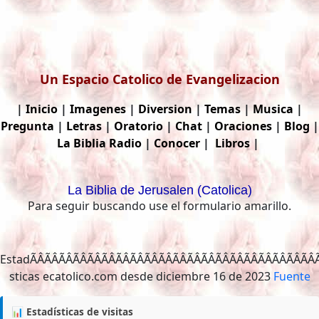
Un Espacio Catolico de Evangelizacion
|
Inicio
|
Imagenes
|
Diversion
|
Temas
|
Musica
|
Pregunta
|
Letras
|
Oratorio
|
Chat
|
Oraciones
|
Blog
|
La Biblia
Radio
|
Conocer
|
Libros
|
La Biblia de Jerusalen (Catolica)
Para seguir buscando use el formulario amarillo.
EstadÃÂÃÂÃÂÃÂÃÂÃÂÃÂÃÂÃÂÃÂÃÂÃÂÃ
Fuente
📊 Estadísticas de visitas