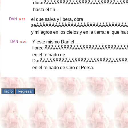
durar
ÃÂÃÂÃÂÃÂÃÂÃÂÃÂÃÂ
hasta
el
fin
-
DAN
el
que
salva
y
libera
,
obra
6
28
se
ÃÂÃÂÃÂÃÂÃÂÃÂÃÂÃÂÃÂ
y
milagros
en
los
cielos
y
en
la
tierra
;
el
que
ha
DAN
Y
este
mismo
Daniel
6
29
floreci
ÃÂÃÂÃÂÃÂÃÂÃÂÃÂÃÂ
en
el
reinado
de
Dar
ÃÂÃÂÃÂÃÂÃÂÃÂÃÂÃÂÃ
en
el
reinado
de
Ciro
el
Persa
.