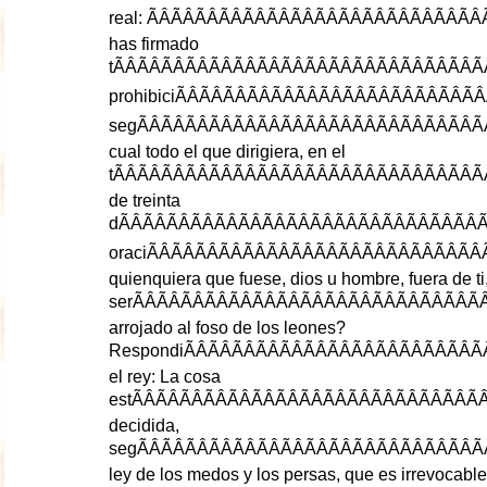
real
: ÃÂÃÂÃÂÃÂÃÂÃÂÃÂÃÂÃ
has
firmado
t
ÃÂÃÂÃÂÃÂÃÂÃÂÃÂÃÂÃÂÃ
prohibici
ÃÂÃÂÃÂÃÂÃÂÃÂÃÂÃÂ
seg
ÃÂÃÂÃÂÃÂÃÂÃÂÃÂÃÂÃÂ
cual
todo
el
que
dirigiera
,
en
el
t
ÃÂÃÂÃÂÃÂÃÂÃÂÃÂÃÂÃÂÃ
de
treinta
d
ÃÂÃÂÃÂÃÂÃÂÃÂÃÂÃÂÃÂÃ
oraci
ÃÂÃÂÃÂÃÂÃÂÃÂÃÂÃÂÃ
quienquiera
que
fuese
,
dios
u
hombre
,
fuera
de
ti
ser
ÃÂÃÂÃÂÃÂÃÂÃÂÃÂÃÂÃÂ
arrojado
al
foso
de
los
leones
?
Respondi
ÃÂÃÂÃÂÃÂÃÂÃÂÃÂÃÂ
el
rey
:
La
cosa
est
ÃÂÃÂÃÂÃÂÃÂÃÂÃÂÃÂÃÂ
decidida
,
seg
ÃÂÃÂÃÂÃÂÃÂÃÂÃÂÃÂÃÂ
ley
de
los
medos
y
los
persas
,
que
es
irrevocable