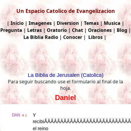
Un Espacio Catolico de Evangelizacion
|
Inicio
|
Imagenes
|
Diversion
|
Temas
|
Musica
|
Pregunta
|
Letras
|
Oratorio
|
Chat
|
Oraciones
|
Blog
|
La Biblia
Radio
|
Conocer
|
Libros
|
La Biblia de Jerusalen (Catolica)
Para seguir buscando use el formulario al final de la
hoja.
Daniel
DAN
Y
6
1
recibi
ÃÂÃÂÃÂÃÂÃÂÃÂÃÂÃÂ
el
reino