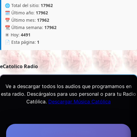
🌐 Total del sitio:
17962
🗓️ Último año:
17962
📅 Último mes:
17962
📆 Última semana:
17962
☀️ Hoy:
4491
📄 Esta página:
1
eCatolico Radio