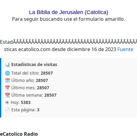
La Biblia de Jerusalen (Catolica)
Para seguir buscando use el formulario amarillo.
EstadÃÂÃÂÃÂÃÂÃÂÃÂÃÂÃÂÃÂÃÂÃÂÃÂÃ
Fuente
📊 Estadísticas de visitas
🌐 Total del sitio:
28507
🗓️ Último año:
28507
📅 Último mes:
28507
📆 Última semana:
28507
☀️ Hoy:
5383
📄 Esta página:
3
eCatolico Radio