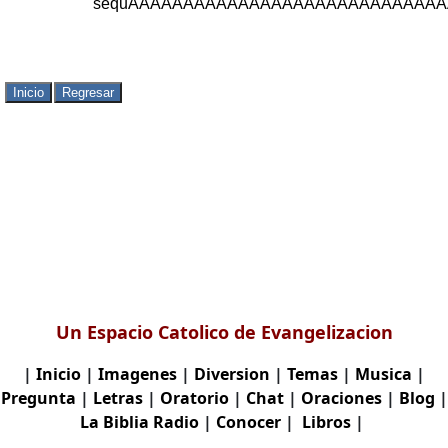
sequ
ÃÂÃÂÃÂÃÂÃÂÃÂÃÂÃÂÃÂ
Un Espacio Catolico de Evangelizacion
|
Inicio
|
Imagenes
|
Diversion
|
Temas
|
Musica
|
Pregunta
|
Letras
|
Oratorio
|
Chat
|
Oraciones
|
Blog
|
La Biblia
Radio
|
Conocer
|
Libros
|