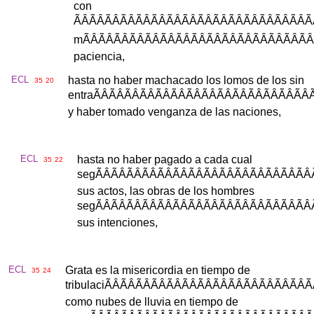
con
ÃÂÃÂÃÂÃÂÃÂÃÂÃÂÃÂÃÂÃ
m
ÃÂÃÂÃÂÃÂÃÂÃÂÃÂÃÂÃÂ
paciencia
,
ECL
hasta
no
haber
machacado
los
lomos
de
los
sin
35
20
entra
ÃÂÃÂÃÂÃÂÃÂÃÂÃÂÃÂÃ
y
haber
tomado
venganza
de
las
naciones
,
ECL
hasta
no
haber
pagado
a
cada
cual
35
22
seg
ÃÂÃÂÃÂÃÂÃÂÃÂÃÂÃÂÃ
sus
actos
,
las
obras
de
los
hombres
seg
ÃÂÃÂÃÂÃÂÃÂÃÂÃÂÃÂÃ
sus
intenciones
,
ECL
Grata
es
la
misericordia
en
tiempo
de
35
24
tribulaci
ÃÂÃÂÃÂÃÂÃÂÃÂÃÂÃÂÃ
como
nubes
de
lluvia
en
tiempo
de