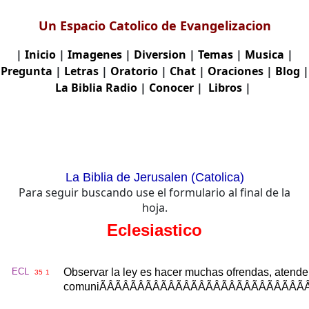
Un Espacio Catolico de Evangelizacion
|
Inicio
|
Imagenes
|
Diversion
|
Temas
|
Musica
|
Pregunta
|
Letras
|
Oratorio
|
Chat
|
Oraciones
|
Blog
|
La Biblia
Radio
|
Conocer
|
Libros
|
La Biblia de Jerusalen (Catolica)
Para seguir buscando use el formulario al final de la
hoja.
Eclesiastico
ECL
Observar
la
ley
es
hacer
muchas
ofrendas
,
atende
35
1
comuni
ÃÂÃÂÃÂÃÂÃÂÃÂÃÂÃÂÃ