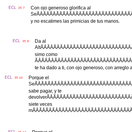
ECL
Con
ojo
generoso
glorifica
al
35
7
Se
ÃÂÃÂÃÂÃÂÃÂÃÂÃÂÃÂÃÂ
y
no
escatimes
las
primicias
de
tus
manos
.
ECL
Da
al
35
9
Alt
ÃÂÃÂÃÂÃÂÃÂÃÂÃÂÃÂÃ
simo
como
ÃÂÃÂÃÂÃÂÃÂÃÂÃÂÃÂÃÂ
te
ha
dado
a
ti
,
con
ojo
generoso
,
con
arreglo
ECL
Porque
el
35
10
Se
ÃÂÃÂÃÂÃÂÃÂÃÂÃÂÃÂÃÂ
sabe
pagar
,
y
te
devolver
ÃÂÃÂÃÂÃÂÃÂÃÂÃÂÃÂ
siete
veces
m
ÃÂÃÂÃÂÃÂÃÂÃÂÃÂÃÂÃÂÃ
ECL