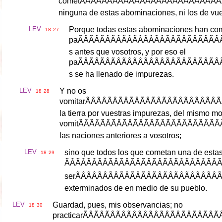
comet
ÃÂÃÂÃÂÃÂ
ninguna
de
estas
abominaciones
,
ni
los
de
vue
LEV
Porque
todas
estas
abominaciones
han
co
18
27
pa
ÃÂÃÂÃÂÃÂ
s
antes
que
vosotros
,
y
por
eso
el
pa
ÃÂÃÂÃÂÃÂ
s
se
ha
llenado
de
impurezas
.
LEV
Y
no
os
18
28
vomitar
ÃÂÃÂÃÂÃÂ
la
tierra
por
vuestras
impurezas
,
del
mismo
mo
vomit
ÃÂÃÂÃÂÃÂ
las
naciones
anteriores
a
vosotros
;
LEV
sino
que
todos
los
que
cometan
una
de
esta
18
29
ser
ÃÂÃÂÃÂÃÂ
exterminados
de
en
medio
de
su
pueblo
.
LEV
Guardad
,
pues
,
mis
observancias
;
no
18
30
practicar
ÃÂÃÂÃÂÃÂ