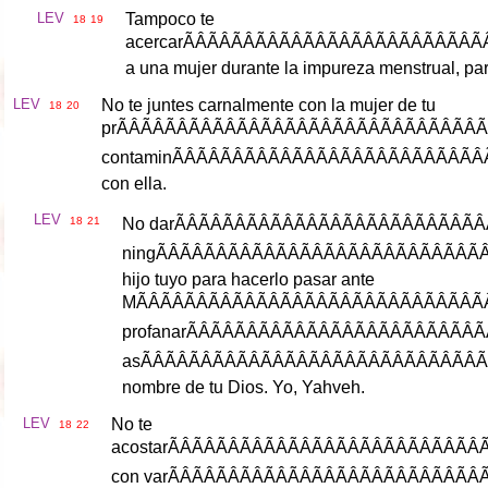
LEV
Tampoco
te
18
19
acercar
ÃÂÃÂÃÂÃÂ
a
una
mujer
durante
la
impureza
menstrual
,
pa
LEV
No
te
juntes
carnalmente
con
la
mujer
de
tu
18
20
pr
ÃÂÃÂÃÂÃÂÃ
contamin
ÃÂÃÂÃÂÃÂ
con
ella
.
LEV
18
21
No
dar
ÃÂÃÂÃÂÃÂ
ning
ÃÂÃÂÃÂÃÂ
hijo
tuyo
para
hacerlo
pasar
ante
M
ÃÂÃÂÃÂÃÂÃ
profanar
ÃÂÃÂÃÂÃÂ
as
ÃÂÃÂÃÂÃÂÃ
nombre
de
tu
Dios
.
Yo
,
Yahveh
.
LEV
No
te
18
22
acostar
ÃÂÃÂÃÂÃÂ
con
var
ÃÂÃÂÃÂÃÂ