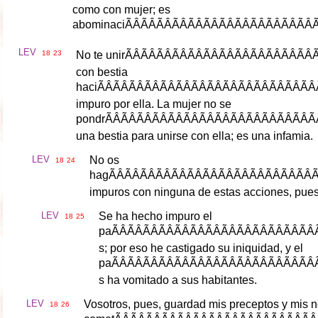
como
con
mujer
;
es
abominaci
ÃÂÃÂÃÂÃÂ
LEV
18
23
No
te
unir
ÃÂÃÂÃÂÃÂ
con
bestia
haci
ÃÂÃÂÃÂÃÂÃ
impuro
por
ella
.
La
mujer
no
se
pondr
ÃÂÃÂÃÂÃÂ
una
bestia
para
unirse
con
ella
;
es
una
infamia
.
LEV
No
os
18
24
hag
ÃÂÃÂÃÂÃÂ
impuros
con
ninguna
de
estas
acciones
,
pue
LEV
Se
ha
hecho
impuro
el
18
25
pa
ÃÂÃÂÃÂÃÂ
s
;
por
eso
he
castigado
su
iniquidad
,
y
el
pa
ÃÂÃÂÃÂÃÂ
s
ha
vomitado
a
sus
habitantes
.
LEV
Vosotros
,
pues
,
guardad
mis
preceptos
y
mis
n
18
26