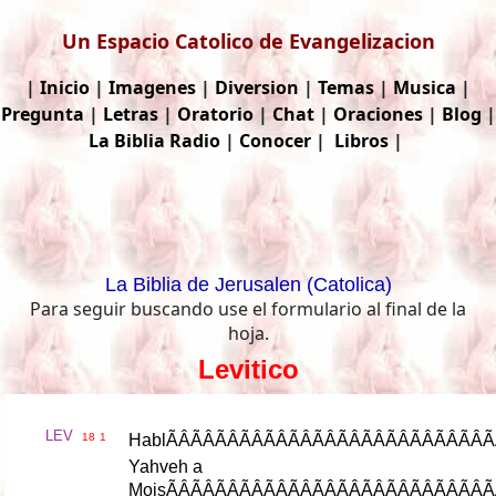
Un Espacio Catolico de Evangelizacion
|
Inicio
|
Imagenes
|
Diversion
|
Temas
|
Musica
|
Pregunta
|
Letras
|
Oratorio
|
Chat
|
Oraciones
|
Blog
|
La Biblia
Radio
|
Conocer
|
Libros
|
La Biblia de Jerusalen (Catolica)
Para seguir buscando use el formulario al final de la
hoja.
Levitico
LEV
18
1
Habl
ÃÂÃÂÃÂÃÂ
Yahveh
a
Mois
ÃÂÃÂÃÂÃÂ