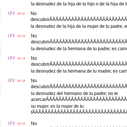
la
desnudez
de
la
hija
de
tu
hijo
o
de
la
hija
de
t
LEV
No
18
11
descubrir
ÃÂÃÂÃÂÃÂ
la
desnudez
de
la
hija
de
la
mujer
de
tu
padre
,
e
LEV
No
18
12
descubrir
ÃÂÃÂÃÂÃÂ
la
desnudez
de
la
hermana
de
tu
padre
;
es
carn
LEV
No
18
13
descubrir
ÃÂÃÂÃÂÃÂ
la
desnudez
de
la
hermana
de
tu
madre
;
es
car
LEV
No
18
14
descubrir
ÃÂÃÂÃÂÃÂ
la
desnudez
del
hermano
de
tu
padre
;
no
te
acercar
ÃÂÃÂÃÂÃÂ
su
mujer
;
es
la
mujer
de
tu
t
ÃÂÃÂÃÂÃÂÃ
LEV
No
18
15