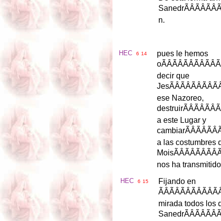
Sanedr
ÃÂ
n
.
HEC
pues
le
hemos
6
14
o
ÃÂÃ
decir
que
Jes
ÃÂÃ
ese
Nazoreo
,
destruir
ÃÂ
a
este
Lugar
y
cambiar
ÃÂ
a
las
costumbres
Mois
ÃÂÃ
nos
ha
transmitido
HEC
Fijando
en
6
15
ÃÂÃÂ
mirada
todos
los
Sanedr
ÃÂ