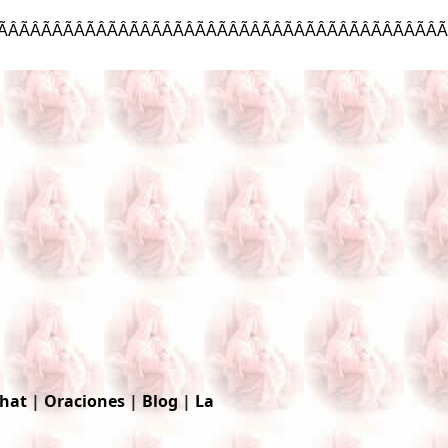
ÃÂÃÂÃÂÃÂÃÂÃÂ
hat
|
Oraciones
|
Blog
|
La