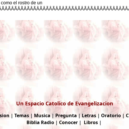
como
el
rostro
de
un
ÃÂÃÂÃÂÃÂÃÂÃÂ
Un Espacio Catolico de Evangelizacion
sion
|
Temas
|
Musica
|
Pregunta
|
Letras
|
Oratorio
|
C
Biblia
Radio
|
Conocer
|
Libros
|