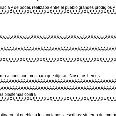
gracia
y
de
poder
,
realizaba
entre
el
pueblo
grandes
prodigios
y
ÂÃÂÃÂÃÂÃÂÃÂÃÂ
ÂÃÂÃÂÃÂÃÂÃÂÃ
ÃÂÃÂÃÂÃÂÃÂÃÂÃ
ÂÃÂÃÂÃÂÃÂÃÂÃ
ron
a
unos
hombres
para
que
dijeran
:
Nosotros
hemos
ÂÃÂÃÂÃÂÃÂÃÂÃÂ
ÃÂÃÂÃÂÃÂÃÂÃÂ
as
blasfemas
contra
ÂÃÂÃÂÃÂÃÂÃÂÃ
tinaron
al
pueblo
,
a
los
ancianos
y
escribas
;
vinieron
de
impro