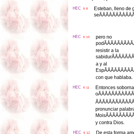
HEC
Esteban
,
lleno
de
6
8
se
ÃÂÃ
HEC
pero
no
6
10
pod
ÃÂÃ
resistir
a
la
sabidur
ÃÂ
a
y
al
Esp
ÃÂÃ
con
que
hablaba
.
HEC
Entonces
soborna
6
11
o
ÃÂÃ
ÃÂÃÂ
pronunciar
palabr
Mois
ÃÂÃ
y
contra
Dios
.
HEC
De
esta
forma
amo
6
12