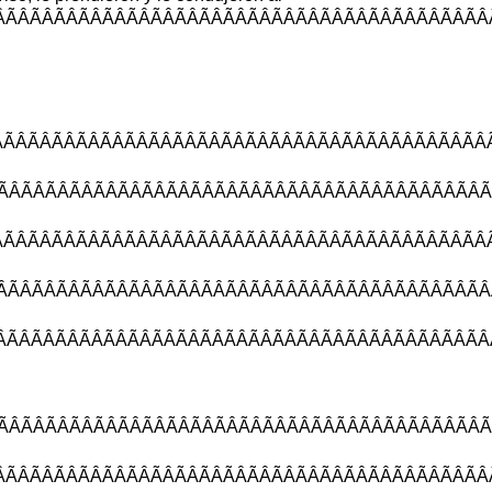
ÂÃÂÃÂÃÂÃÂÃÂÃ
ÃÂÃÂÃÂÃÂÃÂÃÂ
ÂÃÂÃÂÃÂÃÂÃÂÃÂ
ÂÃÂÃÂÃÂÃÂÃÂÃ
ÃÂÃÂÃÂÃÂÃÂÃÂÃ
ÂÃÂÃÂÃÂÃÂÃÂÃÂ
ÃÂÃÂÃÂÃÂÃÂÃÂ
ÂÃÂÃÂÃÂÃÂÃÂÃ