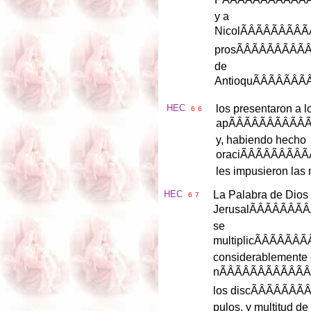
y
a
Nicol
ÃÂÃ
pros
ÃÂÃ
de
Antioqu
ÃÂ
HEC
los
presentaron
a
l
6
6
ap
ÃÂÃ
y
,
habiendo
hecho
oraci
ÃÂÃ
les
impusieron
las
HEC
La
Palabra
de
Dios
6
7
Jerusal
ÃÂ
se
multiplic
ÃÂ
considerablemente
n
ÃÂÃÂ
los
disc
ÃÂ
pulos
,
y
multitud
de