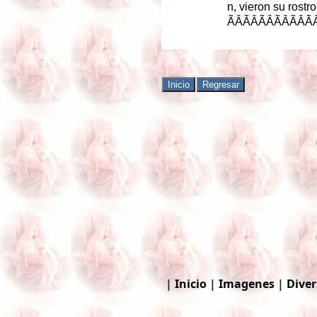
n
,
vieron
su
rostro
ÃÂÃÂ
|
Inicio
|
Imagenes
|
Diver