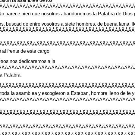
caron
la
asamblea
de
los
ÃÂÃÂÃÂÃÂÃÂÃÂÃ
No
parece
bien
que
nosotros
abandonemos
la
Palabra
de
Dios
os
,
buscad
de
entre
vosotros
a
siete
hombres
,
de
buena
fama
,
l
ÂÃÂÃÂÃÂÃÂÃÂÃ
ÃÂÃÂÃÂÃÂÃÂÃÂÃ
s
al
frente
de
este
cargo
;
tros
nos
dedicaremos
a
la
ÂÃÂÃÂÃÂÃÂÃÂÃ
la
Palabra
.
ÂÃÂÃÂÃÂÃÂÃÂÃ
toda
la
asamblea
y
escogieron
a
Esteban
,
hombre
lleno
de
fe
y
ÂÃÂÃÂÃÂÃÂÃÂÃÂ
ÂÃÂÃÂÃÂÃÂÃÂÃÂ
ÂÃÂÃÂÃÂÃÂÃÂÃÂ
ÃÂÃÂÃÂÃÂÃÂÃÂ