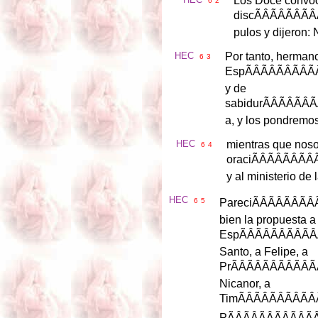
Los
Doce
convo
6
2
disc
ÃÂ
pulos
y
dijeron
:
HEC
Por
tanto
,
herman
6
3
Esp
ÃÂÃ
y
de
sabidur
ÃÂ
a
,
y
los
pondremo
HEC
mientras
que
noso
6
4
oraci
ÃÂÃ
y
al
ministerio
de
HEC
6
5
Pareci
ÃÂÃ
bien
la
propuesta
a
Esp
ÃÂÃ
Santo
,
a
Felipe
,
a
Pr
ÃÂÃ
Nicanor
,
a
Tim
ÃÂÃ
P
ÃÂÃÂ