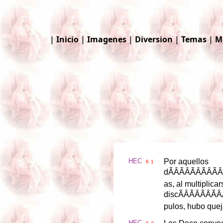
|
Inicio
|
Imagenes
|
Diversion
|
Temas
|
M
HEC
Por
aquellos
6
1
d
ÃÂÃ
as
,
al
multiplicar
disc
ÃÂ
pulos
,
hubo
quej
HEC