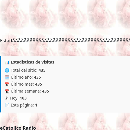
EstadÃÂÃÂÃÂÃÂÃÂÃ
📊 Estadísticas de visitas
🌐 Total del sitio:
435
🗓️ Último año:
435
📅 Último mes:
435
📆 Última semana:
435
☀️ Hoy:
163
📄 Esta página:
1
eCatolico Radio