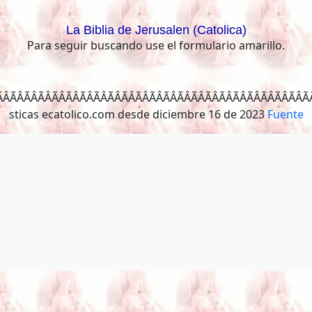
La Biblia de Jerusalen (Catolica)
Para seguir buscando use el formulario amarillo.
ÂÃÂÃÂÃÂÃÂÃÂÃÂÃ
Fuente