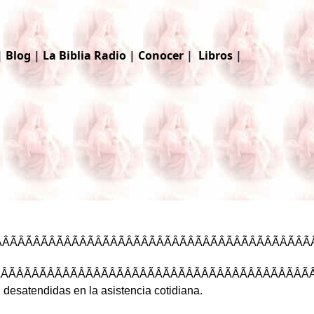
|
Blog
|
La Biblia
Radio
|
Conocer
|
Libros
|
ÂÃÂÃÂÃÂÃÂÃÂÃÂ
ÂÃÂÃÂÃÂÃÂÃÂÃ
n
desatendidas
en
la
asistencia
cotidiana
.