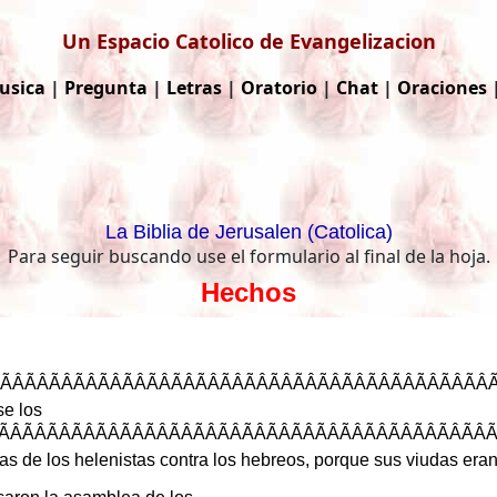
Un Espacio Catolico de Evangelizacion
usica
|
Pregunta
|
Letras
|
Oratorio
|
Chat
|
Oraciones
La Biblia de Jerusalen (Catolica)
Para seguir buscando use el formulario al final de la hoja.
Hechos
ÂÃÂÃÂÃÂÃÂÃÂÃ
se
los
ÃÂÃÂÃÂÃÂÃÂÃÂÃ
as
de
los
helenistas
contra
los
hebreos
,
porque
sus
viudas
era