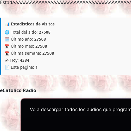
EstadÃÂÃÂÃÂÃÂÃÂÃÂÃÂÃÂÃÂÃÂÃÂÃÂÃ
📊 Estadísticas de visitas
🌐 Total del sitio:
27508
🗓️ Último año:
27508
📅 Último mes:
27508
📆 Última semana:
27508
☀️ Hoy:
4384
📄 Esta página:
1
eCatolico Radio