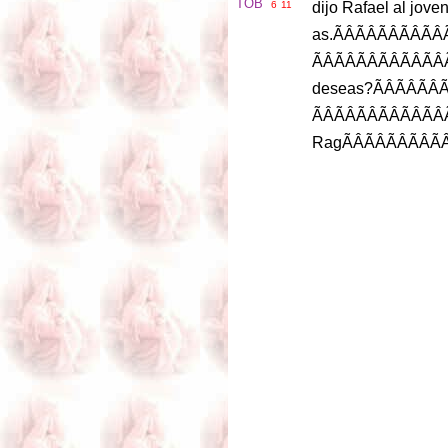
TOB
6
11
dijo
Rafael
al
jove
as
.ÃÂÃÂÃÂ
deseas
?ÃÂÃÂ
Rag
ÃÂÃÂÃÂ