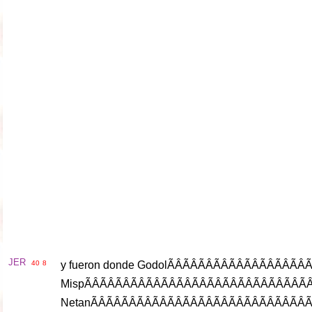
JER
40
8
y
fueron
donde
Godol
ÃÂÃÂÃÂ
Misp
ÃÂÃÂÃÂÃÂÃ
Netan
ÃÂÃÂÃÂÃÂÃ