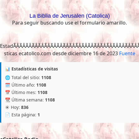
La Biblia de Jerusalen (Catolica)
Para seguir buscando use el formulario amarillo.
EstadÃÂÃÂÃÂÃÂÃÂÃ
Fuente
📊 Estadísticas de visitas
🌐 Total del sitio:
1108
🗓️ Último año:
1108
📅 Último mes:
1108
📆 Última semana:
1108
☀️ Hoy:
836
📄 Esta página:
1