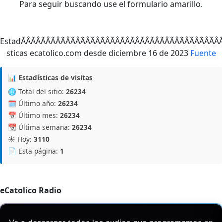
Para seguir buscando use el formulario amarillo.
EstadÃÂÃÂÃÂÃÂÃÂÃÂÃÂÃÂÃÂÃÂÃÂÃÂÃ
Fuente
📊 Estadísticas de visitas
🌐 Total del sitio:
26234
🗓️ Último año:
26234
📅 Último mes:
26234
📆 Última semana:
26234
☀️ Hoy:
3110
📄 Esta página:
1
eCatolico Radio