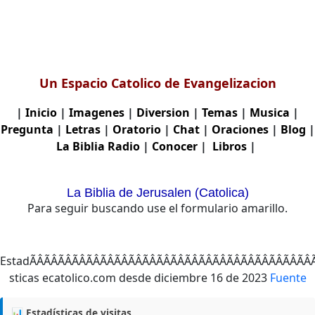
Un Espacio Catolico de Evangelizacion
|
Inicio
|
Imagenes
|
Diversion
|
Temas
|
Musica
|
Pregunta
|
Letras
|
Oratorio
|
Chat
|
Oraciones
|
Blog
|
La Biblia
Radio
|
Conocer
|
Libros
|
La Biblia de Jerusalen (Catolica)
Para seguir buscando use el formulario amarillo.
EstadÃÂÃÂÃÂÃÂÃÂÃ
Fuente
📊 Estadísticas de visitas