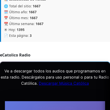
🌐 Total del sitio:
1667
🗓️ Último año:
1667
📅 Último mes:
1667
📆 Última semana:
1667
☀️ Hoy:
1395
📄 Esta página:
3
eCatolico Radio