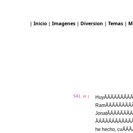
|
Inicio
|
Imagenes
|
Diversion
|
Temas
|
M
SA1
20
1
Huy
ÃÂÃ
Ram
ÃÂÃ
Jonat
ÃÂ
he
hecho
,
cu
Ã