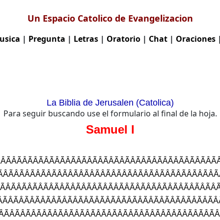
Un Espacio Catolico de Evangelizacion
usica
|
Pregunta
|
Letras
|
Oratorio
|
Chat
|
Oraciones
La Biblia de Jerusalen (Catolica)
Para seguir buscando use el formulario al final de la hoja.
Samuel I
ÂÃÂÃÂÃÂÃÂÃÂÃ
ÂÃÂÃÂÃÂÃÂÃÂÃ
ÃÂÃÂÃÂÃÂÃÂÃÂÃ
ÂÃÂÃÂÃÂÃÂÃÂÃ