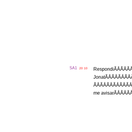
SA1
20
10
Respondi
ÃÂ
Jonat
ÃÂÃ
me
avisar
ÃÂ