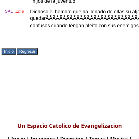
hijos
de
la
juventud
.
SAL
Dichoso
el
hombre
que
ha
llenado
de
ellas
su
alj
127
5
quedar
ÃÂÃÂÃÂÃÂÃÂÃÂÃÂÃÂÃ
confusos
cuando
tengan
pleito
con
sus
enemigos
Un Espacio Catolico de Evangelizacion
|
Inicio
|
Imagenes
|
Diversion
|
Temas
|
Musica
|