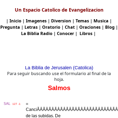
Un Espacio Catolico de Evangelizacion
|
Inicio
|
Imagenes
|
Diversion
|
Temas
|
Musica
|
Pregunta
|
Letras
|
Oratorio
|
Chat
|
Oraciones
|
Blog
|
La Biblia
Radio
|
Conocer
|
Libros
|
La Biblia de Jerusalen (Catolica)
Para seguir buscando use el formulario al final de la
hoja.
Salmos
SAL
=
127
-1
Canci
ÃÂÃÂÃÂÃÂÃÂÃÂÃÂÃÂÃ
de
las
subidas
.
De