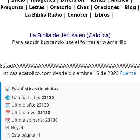
Pregunta
|
Letras
|
Oratorio
|
Chat
|
Oraciones
|
Blog
|
La Biblia
Radio
|
Conocer
|
Libros
|
La Biblia de Jerusalen (Catolica)
Para seguir buscando use el formulario amarillo.
EstadÃÂÃÂÃÂÃÂÃÂÃÂÃÂÃÂÃÂÃÂÃÂÃÂÃ
Fuente
📊 Estadísticas de visitas
🌐 Total del sitio:
23130
🗓️ Último año:
23130
📅 Último mes:
23130
📆 Última semana:
23130
☀️ Hoy:
6
📄 Esta página:
1