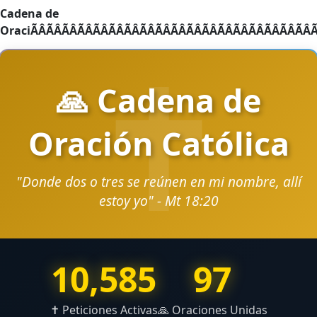
Cadena de OraciÃÂÃÂÃÂÃÂÃÂÃÂÃÂÃÂÃÂÃÂÃÂÃÂÃÂÃÂÃÂÃÂÃÂÃÂÃÂÃÂÃÂÃÂÃÂÃÂÃÂÃÂÃÂÃÂÃÂÃÂÃÂÃÂÃÂÃÂÃÂÃÂÃÂÃÂÃÂÃÂÃÂÃÂÃÂÃÂÃÂÃÂÃÂÃÂÃÂÃÂÃÂÃÂÃÂÃÂÃÂÃÂÃÂÃÂÃÂÃÂÃÂÃÂÃÂÃÂÃÂÃÂÃÂÃÂÃÂÃÂÃÂÃÂÃÂÃÂÃÂÃÂÃÂÃÂÃÂÃÂÃÂÃÂÃÂÃÂÃÂÃÂÃÂÃÂÃÂÃÂÃÂÃÂÃÂÃÂÃÂÃÂÃÂÃÂÃÂÃÂÃÂÃÂÃÂÃÂÃÂÃÂÃÂÃÂÃÂÃÂÃÂÃÂÃÂÃÂÃÂÃÂÃÂÃÂÃÂÃÂÃÂÃÂÃÂÃÂÃÂÃÂÃÂÃÂÃÂÃÂÃÂÃÂÃÂÃÂÃÂÃÂÃÂÃÂÃÂÃÂÃÂÃÂÃÂÃÂÃÂÃÂÃÂÃÂÃÂÃÂÃÂÃÂÃÂÃÂÃÂÃÂÃÂÃÂÃÂÃÂÃÂÃÂÃÂÃÂÃÂÃÂÃÂÃÂÃÂÃÂÃÂÃÂÃÂÃÂÃÂÃÂÃÂÃÂÃÂÃÂÃÂÃÂÃÂÃÂÃÂÃÂÃÂÃÂÃÂÃÂÃÂÃÂÃÂÃÂÃÂÃÂÃÂÃÂÃÂÃÂÃÂÃÂÃÂÃÂÃÂÃÂÃÂÃÂÃÂÃÂÃÂÃÂÃÂÃÂÃÂÃÂÃÂÃÂÃÂÃÂÃÂÃÂÃÂÃÂÃÂÃÂÃÂÃÂÃÂÃÂÃÂÃÂÃÂÃÂÃÂÃÂÃÂÃÂÃÂÃÂÃÂÃÂÃÂÃÂÃÂÃÂÃÂÃÂÃÂÃÂÃÂÃÂÃÂÃÂÃÂÃÂÃÂÃÂÃÂÃÂÃÂÃÂÃÂÃÂÃÂÃÂÃÂÃÂÃÂÃÂÃÂÃÂÃÂÃÂÃÂÃÂÃÂÃÂÃÂÃÂÃÂÃÂÃÂÃÂÃÂÃÂÃÂÃÂÃÂÃÂÃÂÃÂÃÂÃÂÃÂÃÂÃÂÃÂÃÂÃÂÃÂÃÂÃÂÃÂÃÂÃÂÃÂÃÂÃÂÃÂÃÂÃÂÃÂÃÂÃÂÃÂÃÂÃÂÃÂÃÂÃÂÃÂÃÂÃÂÃÂÃÂÃÂÃÂÃÂÃÂÃÂÃÂÃÂÃÂÃÂÃÂÃÂÃÂÃÂÃÂÃÂÃÂÃÂÃÂÃÂÃÂÃÂÃÂÃÂÃÂÃÂÃÂÃÂÃÂÃÂÃÂÃÂÃÂÃÂÃÂÃÂÃÂÃÂÃÂÃÂÃÂÃÂÃÂÃÂÃÂÃÂÃÂÃÂÃÂÃÂÃÂÃÂÃÂÃÂÃÂÃÂÃÂÃÂÃÂÃÂÃÂÃÂÃÂÃÂÃÂÃÂÃÂÃÂÃÂÃÂÃÂÃÂÃÂÃÂÃÂÃÂÃÂÃÂÃÂÃÂÃÂÃÂÃÂÃÂÃÂÃÂÃÂÃÂÃÂÃÂÃÂÃÂÃÂÃÂÃÂÃÂÃÂÃÂÃÂÃÂÃÂÃÂÃÂÃÂÃÂÃÂÃÂÃÂÃÂÃÂÃÂÃÂÃÂÃÂÃÂÃÂÃÂÃÂÃÂÃÂÃÂÃÂÃÂÃÂÃÂÃÂÃÂÃÂÃÂÃÂÃÂÃÂÃÂÃÂÃÂÃÂÃÂÃÂÃÂÃÂÃÂÃÂÃÂÃÂÃÂÃÂÃÂÃÂÃÂÃÂÃÂÃÂÃÂÃÂÃÂÃÂÃÂÃÂÃÂÃÂÃÂÃÂÃÂÃÂÃÂÃÂÃÂÃÂÃÂÃÂÃÂÃÂÃÂÃÂÃÂÃÂÃÂÃÂÃÂÃÂÃÂÃÂÃÂÃÂÃÂÃÂÃÂÃÂÃÂÃÂÃÂÃÂÃÂÃÂÃÂÃÂÃÂÃÂÃÂÃÂÃÂÃÂÃÂÃÂÃÂÃÂÃÂÃÂÃÂÃÂÃÂÃÂÃÂÃÂÃÂÃÂÃÂÃÂÃÂÃÂÃÂÃÂÃÂÃÂÃÂÃÂÃÂÃÂÃÂÃÂÃÂÃÂÃÂÃÂÃÂÃÂÃÂÃÂÃÂÃÂÃÂÃÂÃÂÃÂÃÂÃÂÃÂÃÂÃÂÃÂÃÂÃÂÃÂÃÂÃÂÃÂÃÂÃÂÃÂÃÂÃÂÃÂÃÂÃÂÃÂÃÂÃÂÃÂÃÂÃÂÃÂÃÂÃÂÃÂÃÂÃÂÃÂÃÂÃÂÃÂÃÂÃÂÃÂÃÂÃÂÃÂÃÂÃÂÃÂÃÂÃÂÃÂÃÂÃÂÃÂÃÂÃÂÃÂÃÂÃÂÃÂÃÂÃÂÃÂÃÂÃÂÃÂÃÂÃÂÃÂÃÂÃÂÃÂÃÂÃÂÃÂÃÂÃÂÃÂÃÂÃÂÃÂÃÂÃÂÃÂÃÂÃÂÃÂÃÂÃÂÃÂÃÂÃÂÃÂÃÂÃÂÃÂÃÂÃÂÃÂÃÂÃÂÃÂÃÂÃÂÃÂÃÂÃÂÃÂÃÂÃÂÃÂÃÂÃÂÃÂÃÂÃÂÃÂÃÂÃÂÃÂÃÂÃÂÃÂÃÂÃÂÃÂÃÂÃÂÃÂÃÂÃÂÃÂÃÂÃÂÃÂÃÂÃÂÃÂÃÂÃÂÃÂÃÂÃÂÃÂÃÂÃÂÃÂÃÂÃÂÃÂÃÂÃÂÃÂÃÂÃÂÃÂÃÂÃÂÃÂÃÂÃÂÃÂÃÂÃÂÃÂÃÂÃÂÃÂÃÂÃÂÃÂÃÂÃÂÃÂÃÂÃÂÃÂÃÂÃÂÃÂÃÂÃÂÃÂÃÂÃÂÃÂÃÂÃÂÃÂÃÂÃÂÃÂÃÂÃÂÃÂÃÂÃÂÃÂÃÂÃÂÃÂÃÂÃÂÃÂÃÂÃÂÃÂÃÂÃÂÃÂÃÂÃÂÃÂÃÂÃÂÃÂÃÂÃÂÃÂÃÂÃÂÃÂÃÂÃÂÃÂÃÂÃÂÃÂÃÂÃÂÃÂÃÂÃÂÃÂÃÂÃÂÃÂÃÂÃÂÃÂÃÂÃÂÃÂÃÂÃÂÃÂÃÂÃÂÃÂÃÂÃÂÃÂÃÂÃÂÃÂÃÂÃÂÃÂÃÂÃÂÃÂÃÂÃÂÃÂÃÂÃÂÃÂÃÂÃÂÃÂÃÂÃÂÃÂÃÂÃÂÃÂÃÂÃÂÃÂÃÂÃÂÃÂÃÂÃÂÃÂÃÂÃÂÃÂÃÂÃÂÃÂÃÂÃÂÃÂÃÂÃÂÃÂÃÂÃÂÃÂÃÂÃÂÃÂÃÂÃÂÃÂÃÂÃÂÃÂÃÂÃÂÃÂÃÂÃÂÃÂÃÂÃÂÃÂÃÂÃÂÃÂÃÂÃÂÃÂÃÂÃÂÃÂÃÂÃÂÃÂÃÂÃÂÃÂÃÂÃÂÃÂÃÂÃÂÃÂÃÂÃÂÃÂÃÂÃÂÃÂÃÂÃÂÃÂÃÂÃÂÃÂÃÂÃÂÃÂÃÂÃÂÃÂÃÂÃÂÃÂÃÂÃÂÃÂÃÂÃÂÃÂÃÂÃÂÃÂÃÂÃÂÃÂÃÂÃÂÃÂÃÂÃÂÃÂÃÂÃÂÃÂÃÂÃÂÃÂÃÂÃÂÃÂÃÂÃÂÃÂÃÂÃÂÃÂÃÂÃÂÃÂÃÂÃÂÃÂÃÂÃÂÃÂÃÂÃÂÃÂÃÂÃÂÃÂÃÂÃÂÃÂÃÂÃÂÃÂÃÂÃÂÃÂÃÂÃÂÃÂÃÂÃÂÃÂÃÂÃÂÃÂÃÂÃÂÃÂÃÂÃÂÃÂÃÂÃÂÃÂÃÂÃÂÃÂÃÂÃÂÃÂÃÂÃÂÃÂÃÂÃÂÃÂÃÂÃÂÃÂÃÂÃÂÃÂÃÂÃÂÃÂÃÂÃÂÃÂÃÂÃÂÃÂÃÂÃÂÃÂÃÂÃÂÃÂÃÂÃÂÃÂÃÂÃÂÃÂÃÂÃÂÃÂÃÂÃÂÃÂÃÂÃÂÃÂÃÂÃÂÃÂÃÂÃÂÃÂÃÂÃÂÃÂÃÂÃÂÃÂÃÂÃÂÃÂÃÂÃÂÃÂÃÂÃÂÃÂÃÂÃÂÃÂÃÂÃÂÃÂÃÂÃÂÃÂÃÂÃÂÃÂÃÂÃÂÃÂÃÂÃÂÃÂÃÂÃÂÃÂÃÂÃÂÃÂÃÂÃÂÃÂÃÂÃÂÃÂÃÂÃÂÃÂÃÂÃÂÃÂÃÂÃÂÃÂÃÂÃÂÃÂÃÂÃÂÃÂÃÂÃÂÃÂÃÂÃÂÃÂÃÂÃÂÃÂÃÂÃÂÃÂÃÂÃÂÃÂÃÂÃÂÃÂÃÂÃÂÃÂÃÂÃÂÃÂÃÂÃÂÃÂÃÂÃÂÃÂÃÂÃÂÃÂÃÂÃÂÃÂÃÂÃÂÃÂÃÂÃÂÃÂÃÂÃÂÃÂÃÂÃÂÃÂÃÂÃÂÃÂÃÂÃÂÃÂÃÂÃÂÃÂÃÂÃÂÃÂÃÂÃÂÃÂÃÂÃÂÃÂÃÂÃÂÃÂÃÂÃÂÃÂÃÂÃÂÃÂÃÂÃÂÃÂÃÂÃÂÃÂÃÂÃÂÃÂÃÂÃÂÃÂÃÂÃÂÃÂÃÂÃÂÃÂÃÂÃÂÃÂÃÂÃÂÃÂÃÂÃÂÃÂÃÂÃÂÃÂÃÂÃÂÃÂÃÂÃÂÃÂÃÂÃÂÃÂÃÂÃÂÃÂÃÂÃÂÃÂÃÂÃÂÃÂÃÂÃÂÃÂÃÂÃÂÃÂÃÂÃÂÃÂÃÂÃÂÃÂÃÂÃÂÃÂÃÂÃÂÃÂÃÂÃÂÃÂÃÂÃÂÃÂÃÂÃÂÃÂÃÂÃÂÃÂÃÂÃÂÃÂÃÂÃÂÃÂÃÂÃÂÃÂÃÂÃÂÃÂÃÂÃÂÃÂÃÂÃÂÃÂÃÂÃÂÃÂÃÂÃÂÃÂÃÂÃÂÃÂÃÂÃÂÃÂÃÂÃÂÃÂÃÂÃÂÃÂÃÂÃÂÃÂÃÂÃÂÃÂÃÂÃÂÃÂÃÂÃÂÃÂÃÂÃÂÃÂÃÂÃÂÃÂÃÂÃÂÃÂÃÂÃÂÃÂÃÂÃÂÃÂÃÂÃÂÃÂÃÂÃÂÃÂÃÂÃÂÃÂÃÂÃÂÃÂÃÂÃÂÃÂÃÂÃÂÃÂÃÂÃÂÃÂÃÂÃÂÃÂÃÂÃÂÃÂÃÂÃÂÃÂÃÂÃÂÃÂÃÂÃÂÃÂÃÂÃÂÃÂÃÂÃÂÃÂÃÂÃÂÃÂÃÂÃÂÃÂÃÂÃÂÃÂÃÂÃÂÃÂÃÂÃÂÃÂÃÂÃÂÃÂÃÂÃÂÃÂÃÂÃÂÃÂÃÂÃÂÃÂÃÂÃÂÃÂÃÂÃÂÃÂÃÂÃÂÃÂÃÂÃÂÃÂÃÂÃÂÃÂÃÂÃÂÃÂÃÂÃÂÃÂÃÂÃÂÃÂÃÂÃÂÃÂÃÂÃÂÃÂÃÂÃÂÃÂÃÂÃÂÃÂÃÂÃÂÃÂÃÂÃÂÃÂÃÂÃÂÃÂÃÂÃÂÃÂÃÂÃÂÃÂÃÂÃÂÃÂÃÂÃÂÃÂÃÂÃÂÃÂÃÂÃÂÃÂÃÂÃÂÃÂÃÂÃÂÃÂÃÂÃÂÃÂÃÂÃÂÃÂÃÂÃÂÃÂÃÂÃÂÃÂÃÂÃÂÃÂÃÂÃÂÃÂÃÂÃÂÃÂÃÂÃÂÃÂÃÂÃÂÃÂÃÂÃÂÃÂÃÂÃÂÃÂÃÂÃÂÃÂÃÂÃÂÃÂÃÂÃÂÃÂÃÂÃÂÃÂÃÂÃÂÃÂÃÂÃÂÃÂÃÂÃÂÃÂÃÂÃÂÃÂÃÂÃÂÃÂÃÂÃÂÃÂÃÂÃÂÃÂÃÂÃÂÃÂÃÂÃÂÃÂÃÂÃÂÃÂÃÂÃÂÃÂÃÂÃÂÃÂÃÂÃÂÃÂÃÂÃÂÃÂÃÂÃÂÃÂÃÂÃÂÃÂÃÂÃÂÃÂÃÂÃÂÃÂÃÂÃÂÃÂÃÂÃÂÃÂÃÂÃÂÃÂÃÂÃÂÃÂÃÂÃÂÃÂÃÂÃÂÃÂÃÂÃÂÃÂÃÂÃÂÃÂÃÂÃÂÃÂÃÂÃÂÃÂÃÂÃÂÃÂÃÂÃÂÃÂÃÂÃÂÃÂÃÂÃÂÃÂÃÂÃÂÃÂÃÂÃÂÃÂÃÂÃÂÃÂÃÂÃÂÃÂÃÂÃÂÃÂÃÂÃÂÃÂÃÂÃÂÃÂÃÂÃÂÃÂÃÂÃÂÃÂÃÂÃÂÃÂÃÂÃÂÃÂÃÂÃÂÃÂÃÂÃÂÃÂÃÂÃÂÃÂÃÂÃÂÃÂÃÂÃÂÃÂÃÂÃÂÃÂÃÂÃÂÃÂÃÂÃÂÃÂÃÂÃÂÃÂÃÂÃÂÃÂÃÂÃÂÃÂÃÂÃÂÃÂÃÂÃÂÃÂÃÂÃÂÃÂÃÂÃÂÃÂÃÂÃÂÃÂÃÂÃÂÃÂÃÂÃÂÃÂÃÂÃÂÃÂÃÂÃÂÃÂÃÂÃÂÃÂÃÂÃÂÃÂÃÂÃÂÃÂÃÂÃÂÃÂÃÂÃÂÃÂÃÂÃÂÃÂÃÂÃÂÃÂÃÂÃÂÃÂÃÂÃÂÃÂÃÂÃÂÃÂÃÂÃÂÃÂÃÂÃÂÃÂÃÂÃÂÃÂÃÂÃÂÃÂÃÂÃÂÃÂÃÂÃÂÃÂÃÂÃÂÃÂÃÂÃÂÃÂÃÂÃÂÃÂÃÂÃÂÃÂÃÂÃÂÃÂÃÂÃÂÃÂÃÂÃÂÃÂÃÂÃÂÃÂÃÂÃÂÃÂÃÂÃÂÃÂÃÂÃÂÃÂÃÂÃÂÃÂÃÂÃÂÃÂÃÂÃÂÃÂÃÂÃÂÃÂÃÂÃÂÃÂÃÂÃÂÃÂÃÂÃÂÃÂÃÂÃÂÃÂÃÂÃÂÃÂÃÂÃÂÃÂÃÂÃÂÃÂÃÂÃÂÃÂÃÂÃÂÃÂÃÂÃÂÃÂÃÂÃÂÃÂÃÂÃÂÃÂÃÂÃÂÃÂÃÂÃÂÃÂÃÂÃÂÃÂÃÂÃÂÃÂÃÂÃÂÃÂÃÂÃÂÃÂÃÂÃÂÃÂÃÂÃÂÃÂÃÂÃÂÃÂÃÂÃÂÃÂÃÂÃÂÃÂÃÂÃÂÃÂÃÂÃÂÃÂÃÂÃÂÃÂÃÂÃÂÃÂÃÂÃÂÃÂÃÂÃÂÃÂÃÂÃÂÃÂÃÂÃÂÃÂÃÂÃÂÃÂÃÂÃÂÃÂÃÂÃÂÃÂÃÂÃÂÃÂÃÂÃÂÃÂÃÂÃÂÃÂÃÂÃÂÃÂÃÂÃÂÃÂÃÂÃÂÃÂÃÂÃÂÃÂÃÂÃÂÃÂÃÂÃÂÃÂÃÂÃÂÃÂÃÂÃÂÃÂÃÂÃÂÃÂÃÂÃÂÃÂÃÂÃÂÃÂÃÂÃÂÃÂÃÂÃÂÃÂÃÂÃÂÃÂÃÂÃÂÃÂÃÂÃÂÃÂÃÂÃÂÃÂÃÂÃÂÃÂÃÂÃÂÃÂÃÂÃÂÃÂÃÂÃÂÃÂÃÂÃÂÃÂÃÂÃÂÃÂÃÂÃÂÃÂÃÂÃÂÃÂÃÂÃÂÃÂÃÂÃÂÃÂÃÂÃÂÃÂÃÂÃÂÃÂÃÂÃÂÃÂÃÂÃÂÃÂÃÂÃÂÃÂÃÂÃÂÃÂÃÂÃÂÃÂÃÂÃÂÃÂÃÂÃÂÃÂÃÂÃÂÃÂÃÂÃÂÃÂÃÂÃÂÃÂÃÂÃÂÃÂÃÂÃÂÃÂÃÂÃÂÃÂÃÂÃÂÃÂÃÂÃÂÃÂÃÂÃÂÃÂÃÂÃÂÃÂÃÂÃÂÃÂÃÂÃÂÃÂÃÂÃÂÃÂÃÂÃÂÃÂÃÂÃÂÃÂÃÂÃÂÃÂÃÂÃÂÃÂÃÂÃÂÃÂÃÂÃÂÃÂÃÂÃÂÃÂÃÂÃÂÃÂÃÂÃÂÃÂÃÂÃÂÃÂÃÂÃÂÃÂÃÂÃÂÃÂÃÂÃÂÃÂÃÂÃÂÃÂÃÂÃÂÃÂÃÂÃÂÃÂÃÂÃÂÃÂÃÂÃÂÃÂÃÂÃÂÃÂÃÂÃÂÃÂÃÂÃÂÃÂÃÂÃÂÃÂÃÂÃÂÃÂÃÂÃÂÃÂÃÂÃÂÃÂÃÂÃÂÃÂÃÂÃÂÃÂÃÂÃÂÃÂÃÂÃÂÃÂÃÂÃÂÃÂÃÂÃÂÃÂÃÂÃÂÃÂÃÂÃÂÃÂÃÂÃÂÃÂÃÂÃÂÃÂÃÂÃÂÃÂÃÂÃÂÃÂÃÂÃÂÃÂÃÂÃÂÃÂÃÂÃÂÃÂÃÂÃÂÃÂÃÂÃÂÃÂÃÂÃÂÃÂÃÂÃÂÃÂÃÂÃÂÃÂÃÂÃÂÃÂÃÂÃÂÃÂÃÂÃÂÃÂÃÂÃÂÃÂÃÂÃÂÃÂÃÂÃÂÃÂÃÂÃÂÃÂÃÂÃÂÃÂÃÂÃÂÃÂÃÂÃÂÃÂÃÂÃÂÃÂÃÂÃÂÃÂÃÂÃÂÃÂÃÂÃÂÃÂÃÂÃÂÃÂÃÂÃÂÃÂÃÂÃÂÃÂÃÂÃÂÃÂÃÂÃÂÃÂÃÂÃÂÃÂÃÂÃÂÃÂÃÂÃÂÃÂÃÂÃÂÃÂÃÂÃÂÃÂÃÂÃÂÃÂÃÂÃÂÃÂÃÂÃÂÃÂÃÂÃÂÃÂÃÂÃÂÃÂÃÂÃÂÃÂÃÂÃÂÃÂÃÂÃÂÃÂÃÂÃÂÃÂÃÂÃÂÃÂÃÂÃÂÃÂÃÂÃÂÃÂÃÂÃÂÃÂÃÂÃÂÃÂÃÂÃÂÃÂÃÂÃÂÃÂÃÂÃÂÃÂÃÂÃÂÃÂÃÂÃÂÃÂÃÂÃÂÃÂÃÂÃÂÃÂÃÂÃÂÃÂÃÂÃÂÃÂÃÂÃÂÃÂÃÂÃÂÃÂÃÂÃÂÃÂÃÂÃÂÃÂÃÂÃÂÃÂÃÂÃÂÃÂÃÂÃÂÃÂÃÂÃÂÃÂÃÂÃÂÃÂÃÂÃÂÃÂÃÂÃÂÃÂÃÂÃÂÃÂÃÂÃÂÃÂÃÂÃÂÃÂÃÂÃÂÃÂÃÂÃÂÃÂÃÂÃÂÃÂÃÂÃÂÃÂÃÂÃÂÃÂÃÂÃÂÃÂÃÂÃÂÃÂÃÂÃÂÃÂÃÂÃÂÃÂÃÂÃÂÃÂÃÂÃÂÃÂÃÂÃÂÃÂÃÂÃÂÃÂÃÂÃÂÃÂÃÂÃÂÃÂÃÂÃÂÃÂÃÂÃÂÃÂÃÂÃÂÃÂÃÂÃÂÃÂÃÂÃÂÃÂÃÂÃÂÃÂÃÂÃÂÃÂÃÂÃÂÃÂÃÂÃÂÃÂÃÂÃÂÃÂÃÂÃÂÃÂÃÂÃÂÃÂÃÂÃÂÃÂÃÂÃÂÃÂÃÂÃÂÃÂÃÂÃÂÃÂÃÂÃÂÃÂÃÂÃÂÃÂÃÂÃÂÃÂÃÂÃÂÃÂÃÂÃÂÃÂÃÂÃÂÃÂÃÂÃÂÃÂÃÂÃÂÃÂÃÂÃÂÃÂÃÂÃÂÃÂÃÂÃ