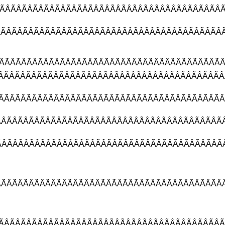
ÂÃÂÃÂÃÂÃÂÃÂÃÂÃÂÃÂÃÂÃÂÃÂÃÂ
ÂÃÂÃÂÃÂÃÂÃÂÃÂÃÂÃÂÃÂÃÂÃÂÃÂ
ÃÂÃÂÃÂÃÂÃÂÃÂÃÂÃÂÃÂÃÂÃÂÃÂÃ
ÃÂÃÂÃÂÃÂÃÂÃÂÃÂÃÂÃÂÃÂÃÂÃÂÃ
ÃÂÃÂÃÂÃÂÃÂÃÂÃÂÃÂÃÂÃÂÃÂÃÂÃ
ÃÂÃÂÃÂÃÂÃÂÃÂÃÂÃÂÃÂÃÂÃÂÃÂÃ
ÃÂÃÂÃÂÃÂÃÂÃÂÃÂÃÂÃÂÃÂÃÂÃÂÃ
ÂÃÂÃÂÃÂÃÂÃÂÃÂÃÂÃÂÃÂÃÂÃÂÃÂ