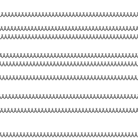
ÃÂÃÂÃÂÃÂÃÂÃÂÃÂÃÂÃÂÃÂÃÂÃÂÃ
ÂÃÂÃÂÃÂÃÂÃÂÃÂÃÂÃÂÃÂÃÂÃÂÃÂ
ÂÃÂÃÂÃÂÃÂÃÂÃÂÃÂÃÂÃÂÃÂÃÂÃÂ
ÂÃÂÃÂÃÂÃÂÃÂÃÂÃÂÃÂÃÂÃÂÃÂÃÂ
ÃÂÃÂÃÂÃÂÃÂÃÂÃÂÃÂÃÂÃÂÃÂÃÂ
ÃÂÃÂÃÂÃÂÃÂÃÂÃÂÃÂÃÂÃÂÃÂÃÂ
ÂÃÂÃÂÃÂÃÂÃÂÃÂÃÂÃÂÃÂÃÂÃÂÃÂ
ÂÃÂÃÂÃÂÃÂÃÂÃÂÃÂÃÂÃÂÃÂÃÂÃ
ÂÃÂÃÂÃÂÃÂÃÂÃÂÃÂÃÂÃÂÃÂÃÂÃÂ