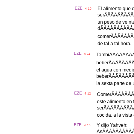
EZE
El
alimento
que
4
10
ser
ÃÂÃÂÃÂ
un
peso
de
veint
d
ÃÂÃÂÃÂ
comer
ÃÂÃÂ
de
tal
a
tal
hora
.
EZE
4
11
Tambi
ÃÂÃÂÃ
beber
ÃÂÃÂÃ
el
agua
con
medi
beber
ÃÂÃÂÃ
la
sexta
parte
de
EZE
4
12
Comer
ÃÂÃÂ
este
alimento
en
ser
ÃÂÃÂÃÂ
cocida
,
a
la
vista
EZE
Y
dijo
Yahveh
:
4
13
As
ÃÂÃÂÃÂ