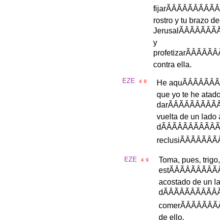
fijar
ÃÂÃÂÃÂ
rostro
y
tu
brazo
de
Jerusal
ÃÂÃÂÃ
y
profetizar
ÃÂÃÂ
contra
ella
.
EZE
4
8
He
aqu
ÃÂÃÂ
que
yo
te
he
atad
dar
ÃÂÃÂÃÂ
vuelta
de
un
lado
d
ÃÂÃÂÃÂÃ
reclusi
ÃÂÃÂÃ
EZE
Toma
,
pues
,
trigo
4
9
est
ÃÂÃÂÃÂ
acostado
de
un
l
d
ÃÂÃÂÃÂ
comer
ÃÂÃÂÃ
de
ello
.