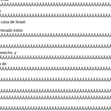
ÃÂÃÂÃÂÃÂÃÂÃÂÃÂÃÂÃÂÃÂÃÂÃÂÃ
s
ÃÂÃÂÃÂÃÂÃÂÃÂÃÂÃÂÃÂÃÂÃÂÃÂÃ
casa
de
Israel
.
rminado
estos
ÂÃÂÃÂÃÂÃÂÃÂÃÂÃÂÃÂÃÂÃÂÃÂÃÂ
ÃÂÃÂÃÂÃÂÃÂÃÂÃÂÃÂÃÂÃÂÃÂÃÂÃ
erecho
,
y
ÂÃÂÃÂÃÂÃÂÃÂÃÂÃÂÃÂÃÂÃÂÃÂÃÂ
a
de
ÃÂÃÂÃÂÃÂÃÂÃÂÃÂÃÂÃÂÃÂÃÂÃÂÃ
ÂÃÂÃÂÃÂÃÂÃÂÃÂÃÂÃÂÃÂÃÂÃÂÃÂ
ÂÃÂÃÂÃÂÃÂÃÂÃÂÃÂÃÂÃÂÃÂÃÂÃÂ
ÂÃÂÃÂÃÂÃÂÃÂÃÂÃÂÃÂÃÂÃÂÃÂÃÂ
ÂÃÂÃÂÃÂÃÂÃÂÃÂÃÂÃÂÃÂÃÂÃÂÃÂ