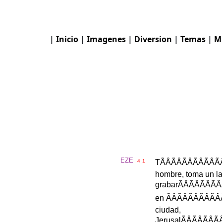
|
Inicio
|
Imagenes
|
Diversion
|
Temas
|
M
EZE
4
1
T
ÃÂÃÂÃÂÃ
hombre
,
toma
un
la
grabar
ÃÂÃÂÃ
en
ÃÂÃÂÃÂÃ
ciudad
,
Jerusal
ÃÂÃÂÃ