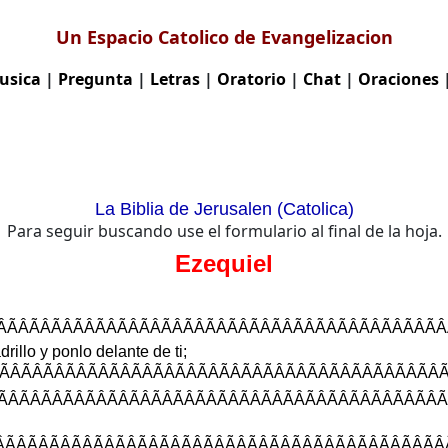
Un Espacio Catolico de Evangelizacion
usica
|
Pregunta
|
Letras
|
Oratorio
|
Chat
|
Oraciones
La Biblia de Jerusalen (Catolica)
Para seguir buscando use el formulario al final de la hoja.
Ezequiel
ÂÃÂÃÂÃÂÃÂÃÂÃÂÃÂÃÂÃÂÃÂÃÂÃÂ
drillo
y
ponlo
delante
de
ti
;
ÂÃÂÃÂÃÂÃÂÃÂÃÂÃÂÃÂÃÂÃÂÃÂÃÂ
ÂÃÂÃÂÃÂÃÂÃÂÃÂÃÂÃÂÃÂÃÂÃÂÃ
ÂÃÂÃÂÃÂÃÂÃÂÃÂÃÂÃÂÃÂÃÂÃÂÃ