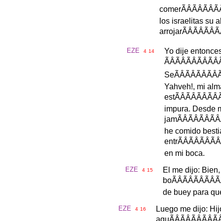
comer
ÃÂÃÂ
los
israelitas
su
a
arrojar
ÃÂÃÂ
EZE
Yo
dije
entonce
4
14
Se
ÃÂÃÂÃ
Yahveh
!,
mi
alm
est
ÃÂÃÂÃ
impura
.
Desde
jam
ÃÂÃÂÃ
he
comido
besti
entr
ÃÂÃÂÃ
en
mi
boca
.
EZE
El
me
dijo
:
Bien
4
15
bo
ÃÂÃÂÃÂ
de
buey
para
qu
EZE
Luego
me
dijo
:
Hij
4
16
aqu
ÃÂÃÂÃÂ