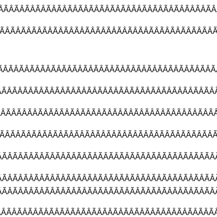
ÂÃÂÃÂÃÂÃÂÃÂÃÂÃÂÃÂÃÂÃÂÃÂÃÂ
ÂÃÂÃÂÃÂÃÂÃÂÃÂÃÂÃÂÃÂÃÂÃÂÃÂ
ÃÂÃÂÃÂÃÂÃÂÃÂÃÂÃÂÃÂÃÂÃÂÃÂÃ
ÂÃÂÃÂÃÂÃÂÃÂÃÂÃÂÃÂÃÂÃÂÃÂÃÂ
ÃÂÃÂÃÂÃÂÃÂÃÂÃÂÃÂÃÂÃÂÃÂÃÂÃ
ÂÃÂÃÂÃÂÃÂÃÂÃÂÃÂÃÂÃÂÃÂÃÂÃ
ÃÂÃÂÃÂÃÂÃÂÃÂÃÂÃÂÃÂÃÂÃÂÃÂ
ÃÂÃÂÃÂÃÂÃÂÃÂÃÂÃÂÃÂÃÂÃÂÃÂ
ÃÂÃÂÃÂÃÂÃÂÃÂÃÂÃÂÃÂÃÂÃÂÃÂ
ÃÂÃÂÃÂÃÂÃÂÃÂÃÂÃÂÃÂÃÂÃÂÃÂÃ