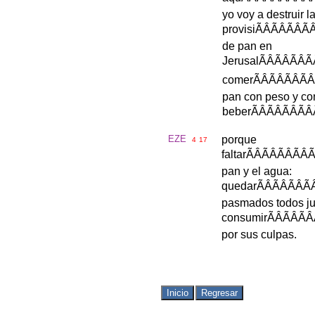
yo
voy
a
destruir
l
provisi
ÃÂÃÂÃ
de
pan
en
Jerusal
ÃÂÃÂ
comer
ÃÂÃÂÃ
pan
con
peso
y
co
beber
ÃÂÃÂÃ
EZE
porque
4
17
faltar
ÃÂÃÂÃ
pan
y
el
agua
:
quedar
ÃÂÃÂÃ
pasmados
todos
j
consumir
ÃÂÃÂ
por
sus
culpas
.