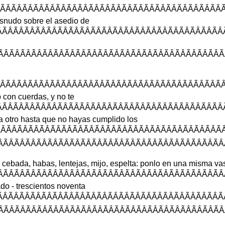
ÃÂÃÂÃÂÃÂÃÂÃÂÃÂÃÂÃÂÃÂÃÂÃÂÃ
snudo
sobre
el
asedio
de
ÂÃÂÃÂÃÂÃÂÃÂÃÂÃÂÃÂÃÂÃÂÃÂÃÂ
ÃÂÃÂÃÂÃÂÃÂÃÂÃÂÃÂÃÂÃÂÃÂÃÂÃ
ÃÂÃÂÃÂÃÂÃÂÃÂÃÂÃÂÃÂÃÂÃÂÃÂÃ
o
con
cuerdas
,
y
no
te
ÃÂÃÂÃÂÃÂÃÂÃÂÃÂÃÂÃÂÃÂÃÂÃÂÃ
a
otro
hasta
que
no
hayas
cumplido
los
ÂÃÂÃÂÃÂÃÂÃÂÃÂÃÂÃÂÃÂÃÂÃÂÃÂ
ÂÃÂÃÂÃÂÃÂÃÂÃÂÃÂÃÂÃÂÃÂÃÂÃ
,
cebada
,
habas
,
lentejas
,
mijo
,
espelta
:
ponlo
en
una
misma
vas
ÃÂÃÂÃÂÃÂÃÂÃÂÃÂÃÂÃÂÃÂÃÂÃÂÃ
ado
-
trescientos
noventa
ÃÂÃÂÃÂÃÂÃÂÃÂÃÂÃÂÃÂÃÂÃÂÃÂÃ
ÂÃÂÃÂÃÂÃÂÃÂÃÂÃÂÃÂÃÂÃÂÃÂÃ