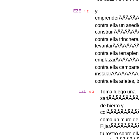
EZE
y
4
2
emprender
ÃÂÃÂ
contra
ella
un
asedi
construir
ÃÂÃÂ
contra
ella
trinchera
levantar
ÃÂÃÂÃ
contra
ella
terraple
emplazar
ÃÂÃÂ
contra
ella
campame
instalar
ÃÂÃÂÃ
contra
ella
arietes
,
t
EZE
Toma
luego
una
4
3
sart
ÃÂÃÂÃ
de
hierro
y
col
ÃÂÃÂÃÂ
como
un
muro
de
Fijar
ÃÂÃÂÃ
tu
rostro
sobre
ell