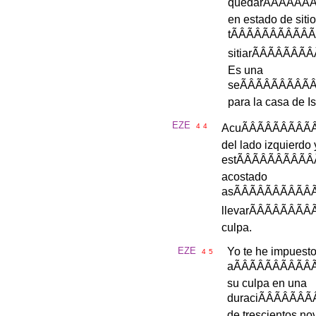
quedar
ÃÂÃÂ
en
estado
de
sitio
t
ÃÂÃÂÃÂÃ
sitiar
ÃÂÃÂÃ
Es
una
se
ÃÂÃÂÃÂ
para
la
casa
de
I
EZE
4
4
Acu
ÃÂÃÂÃÂ
del
lado
izquierdo
est
ÃÂÃÂÃÂ
acostado
as
ÃÂÃÂÃÂ
llevar
ÃÂÃÂÃ
culpa
.
EZE
Yo
te
he
impuest
4
5
a
ÃÂÃÂÃÂ
su
culpa
en
una
duraci
ÃÂÃÂÃ
de
trescientos
no