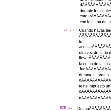
d
ÃÂÃÂÃÂ
durante
los
cuale
cargar
ÃÂÃÂ
con
la
culpa
de
la
EZE
Cuando
hayas
te
4
6
ÃÂÃÂÃÂÃ
te
acostar
ÃÂÃÂ
otra
vez
del
lado
d
llevar
ÃÂÃÂÃ
la
culpa
de
la
cas
Jud
ÃÂÃÂÃÂ
durante
cuarenta
d
ÃÂÃÂÃÂÃ
te
he
impuesto
un
d
ÃÂÃÂÃÂÃ
a
ÃÂÃÂÃÂÃ
EZE
4
7
Despu
ÃÂÃÂÃ