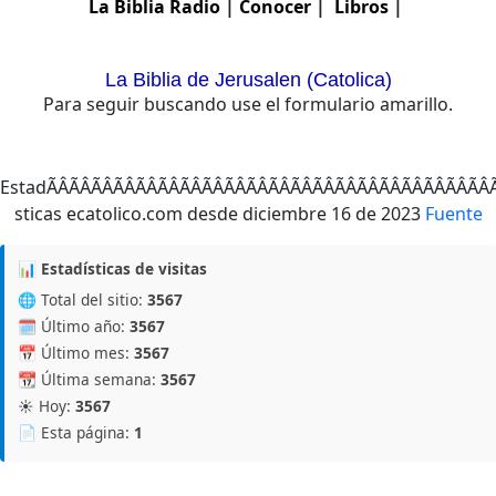
La Biblia
Radio
|
Conocer
|
Libros
|
La Biblia de Jerusalen (Catolica)
Para seguir buscando use el formulario amarillo.
EstadÃÂÃÂÃÂÃÂÃÂÃ
Fuente
📊 Estadísticas de visitas
🌐 Total del sitio:
3567
🗓️ Último año:
3567
📅 Último mes:
3567
📆 Última semana:
3567
☀️ Hoy:
3567
📄 Esta página:
1