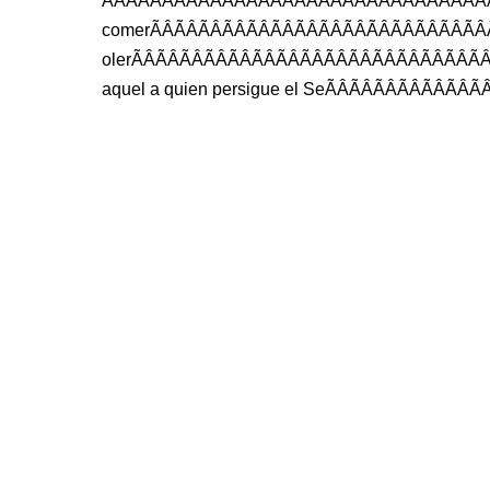
comer
ÃÂÃÂÃÂÃÂÃ
oler
ÃÂÃÂÃÂÃÂÃ
aquel
a
quien
persigue
el
Se
ÃÂÃÂ