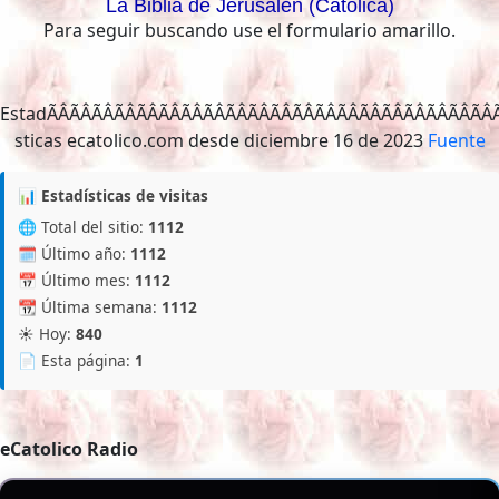
La Biblia de Jerusalen (Catolica)
Para seguir buscando use el formulario amarillo.
EstadÃÂÃÂÃÂÃÂÃÂÃ
Fuente
📊 Estadísticas de visitas
🌐 Total del sitio:
1112
🗓️ Último año:
1112
📅 Último mes:
1112
📆 Última semana:
1112
☀️ Hoy:
840
📄 Esta página:
1
eCatolico Radio