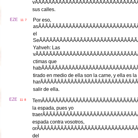
v
ÃÂÃÂÃÂÃÂÃ
sus
calles
.
EZE
Por
eso
,
11
7
as
ÃÂÃÂÃÂÃÂÃ
el
Se
ÃÂÃÂÃÂÃÂÃ
Yahveh
:
Las
v
ÃÂÃÂÃÂÃÂÃ
ctimas
que
hab
ÃÂÃÂÃÂÃÂÃ
tirado
en
medio
de
ella
son
la
carne
,
y
ella
es
la
har
ÃÂÃÂÃÂÃÂÃ
salir
de
ella
.
EZE
11
8
Tem
ÃÂÃÂÃÂÃÂÃ
la
espada
,
pues
yo
traer
ÃÂÃÂÃÂÃÂÃ
espada
contra
vosotros
,
or
ÃÂÃÂÃÂÃÂÃ
del