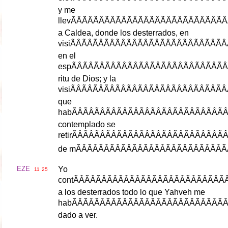
y
me
llev
ÃÂÃÂÃÂÃÂÃ
a
Caldea
,
donde
los
desterrados
,
en
visi
ÃÂÃÂÃÂÃÂÃ
en
el
esp
ÃÂÃÂÃÂÃÂÃ
ritu
de
Dios
;
y
la
visi
ÃÂÃÂÃÂÃÂÃ
que
hab
ÃÂÃÂÃÂÃÂÃ
contemplado
se
retir
ÃÂÃÂÃÂÃÂÃ
de
m
ÃÂÃÂÃÂÃÂ
EZE
Yo
11
25
cont
ÃÂÃÂÃÂÃÂ
a
los
desterrados
todo
lo
que
Yahveh
me
hab
ÃÂÃÂÃÂÃÂÃ
dado
a
ver
.