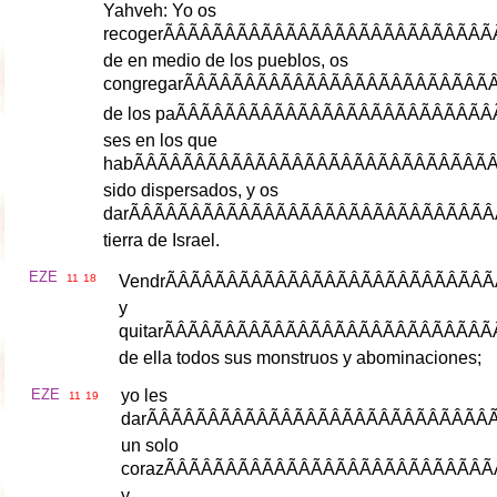
Yahveh
:
Yo
os
recoger
ÃÂÃÂÃÂÃÂ
de
en
medio
de
los
pueblos
,
os
congregar
ÃÂÃÂÃÂÃÂ
de
los
pa
ÃÂÃÂÃÂÃÂ
ses
en
los
que
hab
ÃÂÃÂÃÂÃÂÃ
sido
dispersados
,
y
os
dar
ÃÂÃÂÃÂÃÂÃ
tierra
de
Israel
.
EZE
11
18
Vendr
ÃÂÃÂÃÂÃÂ
y
quitar
ÃÂÃÂÃÂÃÂ
de
ella
todos
sus
monstruos
y
abominaciones
;
EZE
yo
les
11
19
dar
ÃÂÃÂÃÂÃÂÃ
un
solo
coraz
ÃÂÃÂÃÂÃÂ
y