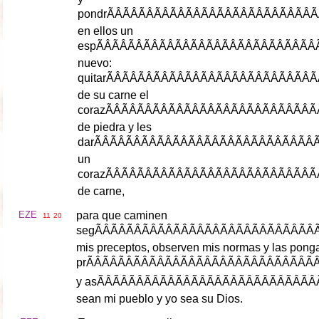
pondr
ÃÂÃÂÃÂÃÂ
en
ellos
un
esp
ÃÂÃÂÃÂÃÂÃ
nuevo
:
quitar
ÃÂÃÂÃÂÃÂ
de
su
carne
el
coraz
ÃÂÃÂÃÂÃÂ
de
piedra
y
les
dar
ÃÂÃÂÃÂÃÂÃ
un
coraz
ÃÂÃÂÃÂÃÂ
de
carne
,
EZE
para
que
caminen
11
20
seg
ÃÂÃÂÃÂÃÂÃ
mis
preceptos
,
observen
mis
normas
y
las
pong
pr
ÃÂÃÂÃÂÃÂÃ
y
as
ÃÂÃÂÃÂÃÂÃ
sean
mi
pueblo
y
yo
sea
su
Dios
.