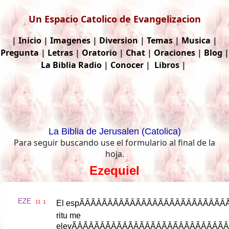
Un Espacio Catolico de Evangelizacion
|
Inicio
|
Imagenes
|
Diversion
|
Temas
|
Musica
|
Pregunta
|
Letras
|
Oratorio
|
Chat
|
Oraciones
|
Blog
|
La Biblia
Radio
|
Conocer
|
Libros
|
La Biblia de Jerusalen (Catolica)
Para seguir buscando use el formulario al final de la
hoja.
Ezequiel
EZE
11
1
El
esp
ÃÂÃÂÃÂÃÂ
ritu
me
elev
ÃÂÃÂÃÂÃÂÃ