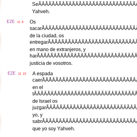
Se
ÃÂÃÂÃÂÃÂÃ
Yahveh
.
EZE
Os
11
9
sacar
ÃÂÃÂÃÂÃÂÃ
de
la
ciudad
,
os
entregar
ÃÂÃÂÃÂÃÂ
en
mano
de
extranjeros
,
y
har
ÃÂÃÂÃÂÃÂÃ
justicia
de
vosotros
.
EZE
A
espada
11
10
caer
ÃÂÃÂÃÂÃÂÃ
en
el
t
ÃÂÃÂÃÂÃÂÃ
de
Israel
os
juzgar
ÃÂÃÂÃÂÃÂ
yo
,
y
sabr
ÃÂÃÂÃÂÃÂÃ
que
yo
soy
Yahveh
.