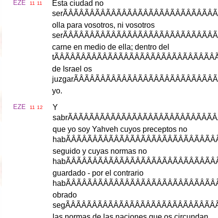
EZE
Esta
ciudad
no
11
11
ser
ÃÂÃÂÃÂÃÂÃ
olla
para
vosotros
,
ni
vosotros
ser
ÃÂÃÂÃÂÃÂÃ
carne
en
medio
de
ella
;
dentro
del
t
ÃÂÃÂÃÂÃÂÃ
de
Israel
os
juzgar
ÃÂÃÂÃÂÃÂ
yo
.
EZE
Y
11
12
sabr
ÃÂÃÂÃÂÃÂÃ
que
yo
soy
Yahveh
cuyos
preceptos
no
hab
ÃÂÃÂÃÂÃÂÃ
seguido
y
cuyas
normas
no
hab
ÃÂÃÂÃÂÃÂÃ
guardado
-
por
el
contrario
hab
ÃÂÃÂÃÂÃÂÃ
obrado
seg
ÃÂÃÂÃÂÃÂÃ
las
normas
de
las
naciones
que
os
circundan
.