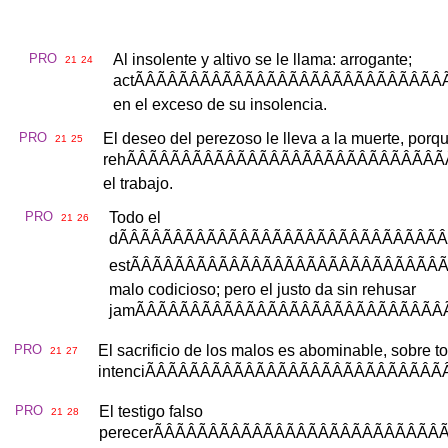
PRO
Al
insolente
y
altivo
se
le
llama
:
arrogante
;
21
24
act
ÃÂÃÂÃÂÃÂÃ
en
el
exceso
de
su
insolencia
.
PRO
El
deseo
del
perezoso
le
lleva
a
la
muerte
,
porq
21
25
reh
ÃÂÃÂÃÂÃÂÃ
el
trabajo
.
PRO
Todo
el
21
26
d
ÃÂÃÂÃÂÃÂÃ
est
ÃÂÃÂÃÂÃÂÃ
malo
codicioso
;
pero
el
justo
da
sin
rehusar
jam
ÃÂÃÂÃÂÃÂÃ
PRO
El
sacrificio
de
los
malos
es
abominable
,
sobre
t
21
27
intenci
ÃÂÃÂÃÂÃÂ
PRO
El
testigo
falso
21
28
perecer
ÃÂÃÂÃÂÃÂ