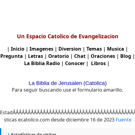
Un Espacio Catolico de Evangelizacion
|
Inicio
|
Imagenes
|
Diversion
|
Temas
|
Musica
|
Pregunta
|
Letras
|
Oratorio
|
Chat
|
Oraciones
|
Blog
|
La Biblia
Radio
|
Conocer
|
Libros
|
La Biblia de Jerusalen (Catolica)
Para seguir buscando use el formulario amarillo.
EstadÃÂÃÂÃÂÃÂÃÂÃ
Fuente
📊 Estadísticas de visitas