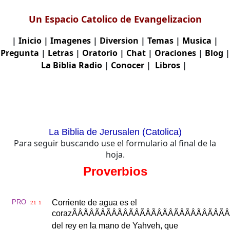
Un Espacio Catolico de Evangelizacion
|
Inicio
|
Imagenes
|
Diversion
|
Temas
|
Musica
|
Pregunta
|
Letras
|
Oratorio
|
Chat
|
Oraciones
|
Blog
|
La Biblia
Radio
|
Conocer
|
Libros
|
La Biblia de Jerusalen (Catolica)
Para seguir buscando use el formulario al final de la
hoja.
Proverbios
PRO
Corriente
de
agua
es
el
21
1
coraz
ÃÂÃÂÃÂÃÂÃ
del
rey
en
la
mano
de
Yahveh
,
que