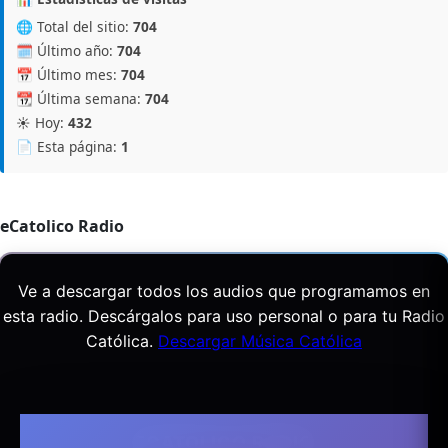
🌐 Total del sitio:
704
🗓️ Último año:
704
📅 Último mes:
704
📆 Última semana:
704
☀️ Hoy:
432
📄 Esta página:
1
eCatolico Radio