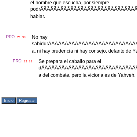
el
hombre
que
escucha
,
por
siempre
podr
ÃÂÃÂÃÂÃÂÃ
hablar
.
PRO
No
hay
21
30
sabidur
ÃÂÃÂÃÂÃÂ
a
,
ni
hay
prudencia
ni
hay
consejo
,
delante
de
Y
PRO
Se
prepara
el
caballo
para
el
21
31
d
ÃÂÃÂÃÂÃÂÃ
a
del
combate
,
pero
la
victoria
es
de
Yahveh
.