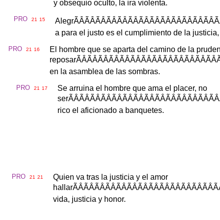
y
obsequio
oculto
,
la
ira
violenta
.
PRO
21
15
Alegr
ÃÂÃÂÃÂÃÂ
a
para
el
justo
es
el
cumplimiento
de
la
justicia
PRO
El
hombre
que
se
aparta
del
camino
de
la
pruden
21
16
reposar
ÃÂÃÂÃÂÃÂ
en
la
asamblea
de
las
sombras
.
PRO
Se
arruina
el
hombre
que
ama
el
placer
,
no
21
17
ser
ÃÂÃÂÃÂÃÂÃ
rico
el
aficionado
a
banquetes
.
PRO
Quien
va
tras
la
justicia
y
el
amor
21
21
hallar
ÃÂÃÂÃÂÃÂ
vida
,
justicia
y
honor
.