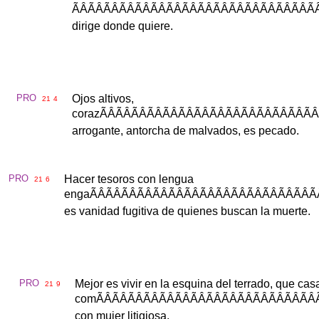
ÃÂÃÂÃÂÃÂÃÂ
dirige
donde
quiere
.
PRO
Ojos
altivos
,
21
4
coraz
ÃÂÃÂÃÂÃÂÃ
arrogante
,
antorcha
de
malvados
,
es
pecado
.
PRO
Hacer
tesoros
con
lengua
21
6
enga
ÃÂÃÂÃÂÃÂÃ
es
vanidad
fugitiva
de
quienes
buscan
la
muerte
.
PRO
Mejor
es
vivir
en
la
esquina
del
terrado
,
que
cas
21
9
com
ÃÂÃÂÃÂÃÂÃ
con
mujer
litigiosa
.