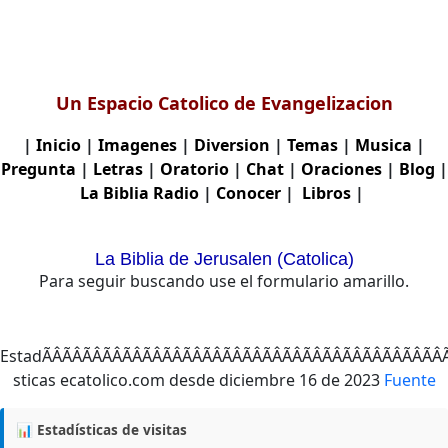
Un Espacio Catolico de Evangelizacion
|
Inicio
|
Imagenes
|
Diversion
|
Temas
|
Musica
|
Pregunta
|
Letras
|
Oratorio
|
Chat
|
Oraciones
|
Blog
|
La Biblia
Radio
|
Conocer
|
Libros
|
La Biblia de Jerusalen (Catolica)
Para seguir buscando use el formulario amarillo.
EstadÃÂÃÂÃÂÃÂÃÂÃ
Fuente
📊 Estadísticas de visitas