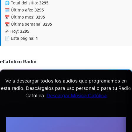
🌐 Total del sitio:
3295
🗓️ Último año:
3295
📅 Último mes:
3295
📆 Última semana:
3295
☀️ Hoy:
3295
📄 Esta página:
1
eCatolico Radio