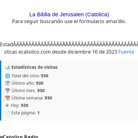
La Biblia de Jerusalen (Catolica)
Para seguir buscando use el formulario amarillo.
EstadÃÂÃÂÃÂÃÂÃÂÃÂÃÂÃÂÃÂÃÂÃÂÃÂÃ
Fuente
📊 Estadísticas de visitas
🌐 Total del sitio:
930
🗓️ Último año:
930
📅 Último mes:
930
📆 Última semana:
930
☀️ Hoy:
930
📄 Esta página:
1
eCatolico Radio