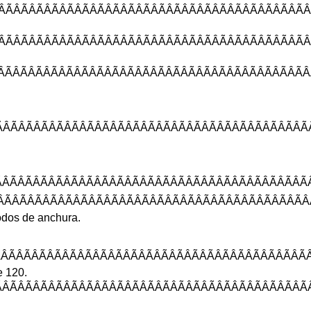
ÂÃÂÃÂÃÂÃÂÃÂÃÂÃÂÃÂÃÂÃÂÃÂÃÂ
ÂÃÂÃÂÃÂÃÂÃÂÃÂÃÂÃÂÃÂÃÂÃÂÃÂ
ÂÃÂÃÂÃÂÃÂÃÂÃÂÃÂÃÂÃÂÃÂÃÂÃÂ
ÂÃÂÃÂÃÂÃÂÃÂÃÂÃÂÃÂÃÂÃÂÃÂÃÂ
ÃÂÃÂÃÂÃÂÃÂÃÂÃÂÃÂÃÂÃÂÃÂÃÂÃ
ÃÂÃÂÃÂÃÂÃÂÃÂÃÂÃÂÃÂÃÂÃÂÃÂÃ
odos
de
anchura
.
ÂÃÂÃÂÃÂÃÂÃÂÃÂÃÂÃÂÃÂÃÂÃÂÃÂ
e
120
.
ÃÂÃÂÃÂÃÂÃÂÃÂÃÂÃÂÃÂÃÂÃÂÃÂÃ