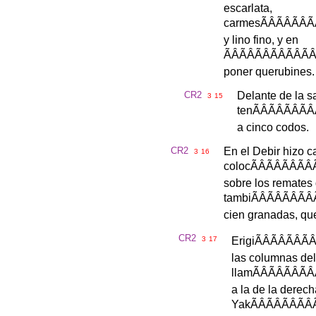
escarlata
,
carmes
ÃÂÃÂ
y
lino
fino
,
y
en
ÃÂÃÂÃÂÃ
poner
querubines
.
CR2
Delante
de
la
s
3
15
ten
ÃÂÃÂÃ
a
cinco
codos
.
CR2
En
el
Debir
hizo
c
3
16
coloc
ÃÂÃÂÃ
sobre
los
remates
tambi
ÃÂÃÂÃ
cien
granadas
,
qu
CR2
3
17
Erigi
ÃÂÃÂÃ
las
columnas
de
llam
ÃÂÃÂÃ
a
la
de
la
derech
Yak
ÃÂÃÂÃ