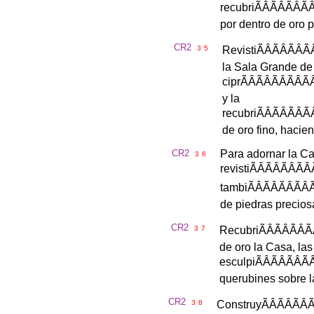
recubri
ÃÂÃÂÃ
por
dentro
de
oro
p
CR2
3
5
Revisti
ÃÂÃÂÃ
la
Sala
Grande
de
cipr
ÃÂÃÂÃÂ
y
la
recubri
ÃÂÃÂÃ
de
oro
fino
,
hacie
CR2
Para
adornar
la
Ca
3
6
revisti
ÃÂÃÂÃ
tambi
ÃÂÃÂÃ
de
piedras
precios
CR2
3
7
Recubri
ÃÂÃÂ
de
oro
la
Casa
,
las
esculpi
ÃÂÃÂÃ
querubines
sobre
l
CR2
3
8
Construy
ÃÂÃÂ