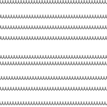
ÃÂÃÂÃÂÃÂÃÂÃÂÃÂÃÂÃÂÃÂÃÂÃÂ
ÂÃÂÃÂÃÂÃÂÃÂÃÂÃÂÃÂÃÂÃÂÃÂÃÂ
ÂÃÂÃÂÃÂÃÂÃÂÃÂÃÂÃÂÃÂÃÂÃÂÃÂ
ÂÃÂÃÂÃÂÃÂÃÂÃÂÃÂÃÂÃÂÃÂÃÂÃÂ
ÃÂÃÂÃÂÃÂÃÂÃÂÃÂÃÂÃÂÃÂÃÂÃÂÃ
ÃÂÃÂÃÂÃÂÃÂÃÂÃÂÃÂÃÂÃÂÃÂÃÂÃ
ÂÃÂÃÂÃÂÃÂÃÂÃÂÃÂÃÂÃÂÃÂÃÂÃÂ
ÃÂÃÂÃÂÃÂÃÂÃÂÃÂÃÂÃÂÃÂÃÂÃÂ
ÂÃÂÃÂÃÂÃÂÃÂÃÂÃÂÃÂÃÂÃÂÃÂÃÂ