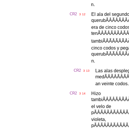
n
.
CR2
El
ala
del
segund
3
12
querub
ÃÂÃÂÃ
era
de
cinco
codo
ten
ÃÂÃÂÃÂ
tambi
ÃÂÃÂÃ
cinco
codos
y
peg
querub
ÃÂÃÂÃ
n
.
CR2
Las
alas
desple
3
13
med
ÃÂÃÂÃ
an
veinte
codos
CR2
Hizo
3
14
tambi
ÃÂÃÂÃ
el
velo
de
p
ÃÂÃÂÃÂÃ
violeta
,
p
ÃÂÃÂÃÂÃ