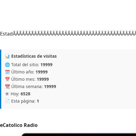
EstadÃÂÃÂÃÂÃÂÃÂÃÂÃÂÃÂÃÂÃÂÃÂÃÂÃ
📊 Estadísticas de visitas
🌐 Total del sitio:
19999
🗓️ Último año:
19999
📅 Último mes:
19999
📆 Última semana:
19999
☀️ Hoy:
6528
📄 Esta página:
1
eCatolico Radio