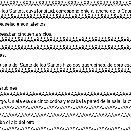
ÃÂÃÂÃÂÃÂÃÂÃÂÃÂÃÂÃÂÃÂÃÂÃÂ
e
los
Santos
,
cuya
longitud
,
correspondiente
al
ancho
de
la
Cas
ÂÃÂÃÂÃÂÃÂÃÂÃÂÃÂÃÂÃÂÃÂÃÂÃÂ
ba
seiscientos
talentos
.
pesaban
cincuenta
siclos
.
ÂÃÂÃÂÃÂÃÂÃÂÃÂÃÂÃÂÃÂÃÂÃÂÃÂ
ÂÃÂÃÂÃÂÃÂÃÂÃÂÃÂÃÂÃÂÃÂÃÂÃÂ
tas
.
a
sala
del
Santo
de
los
Santos
hizo
dos
querubines
,
de
obra
esc
ÂÃÂÃÂÃÂÃÂÃÂÃÂÃÂÃÂÃÂÃÂÃÂÃ
erubines
ÃÂÃÂÃÂÃÂÃÂÃÂÃÂÃÂÃÂÃÂÃÂÃÂÃ
rgo
.
Un
ala
era
de
cinco
codos
y
tocaba
la
pared
de
la
sala
;
la
o
ÃÂÃÂÃÂÃÂÃÂÃÂÃÂÃÂÃÂÃÂÃÂÃÂÃ
ÂÃÂÃÂÃÂÃÂÃÂÃÂÃÂÃÂÃÂÃÂÃÂÃÂ
aba
el
ala
del
otro
ÂÃÂÃÂÃÂÃÂÃÂÃÂÃÂÃÂÃÂÃÂÃÂÃ