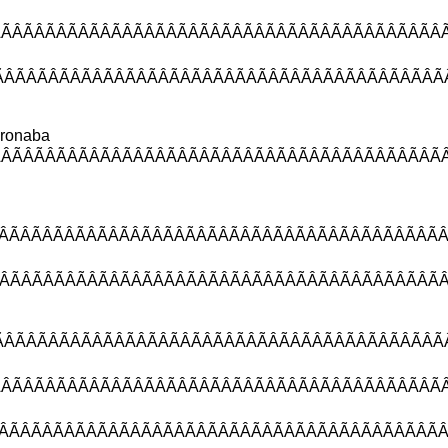
ÂÃÂÃÂÃÂÃÂÃÂÃÂÃÂÃÂÃÂÃÂÃÂÃÂ
ÃÂÃÂÃÂÃÂÃÂÃÂÃÂÃÂÃÂÃÂÃÂÃÂÃ
ronaba
ÃÂÃÂÃÂÃÂÃÂÃÂÃÂÃÂÃÂÃÂÃÂÃÂÃ
ÃÂÃÂÃÂÃÂÃÂÃÂÃÂÃÂÃÂÃÂÃÂÃÂÃ
ÃÂÃÂÃÂÃÂÃÂÃÂÃÂÃÂÃÂÃÂÃÂÃÂÃ
ÃÂÃÂÃÂÃÂÃÂÃÂÃÂÃÂÃÂÃÂÃÂÃÂÃ
ÃÂÃÂÃÂÃÂÃÂÃÂÃÂÃÂÃÂÃÂÃÂÃÂÃ
ÃÂÃÂÃÂÃÂÃÂÃÂÃÂÃÂÃÂÃÂÃÂÃÂÃ