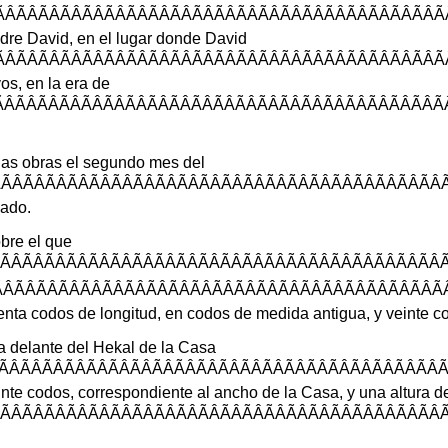
ÃÂÃÂÃÂÃÂÃÂÃÂÃÂÃÂÃÂÃÂÃÂÃÂÃ
dre
David
,
en
el
lugar
donde
David
ÃÂÃÂÃÂÃÂÃÂÃÂÃÂÃÂÃÂÃÂÃÂÃÂÃ
vos
,
en
la
era
de
ÃÂÃÂÃÂÃÂÃÂÃÂÃÂÃÂÃÂÃÂÃÂÃÂÃ
las
obras
el
segundo
mes
del
ÃÂÃÂÃÂÃÂÃÂÃÂÃÂÃÂÃÂÃÂÃÂÃÂÃ
nado
.
bre
el
que
ÂÃÂÃÂÃÂÃÂÃÂÃÂÃÂÃÂÃÂÃÂÃÂÃÂ
ÂÃÂÃÂÃÂÃÂÃÂÃÂÃÂÃÂÃÂÃÂÃÂÃÂ
enta
codos
de
longitud
,
en
codos
de
medida
antigua
,
y
veinte
c
a
delante
del
Hekal
de
la
Casa
ÃÂÃÂÃÂÃÂÃÂÃÂÃÂÃÂÃÂÃÂÃÂÃÂÃ
inte
codos
,
correspondiente
al
ancho
de
la
Casa
,
y
una
altura
d
ÂÃÂÃÂÃÂÃÂÃÂÃÂÃÂÃÂÃÂÃÂÃÂÃÂ