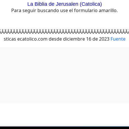
La Biblia de Jerusalen (Catolica)
Para seguir buscando use el formulario amarillo.
ÂÃÂÃÂÃÂÃÂÃÂÃÂÃÂÃÂÃÂÃÂÃÂÃÂÃÂ
Fuente