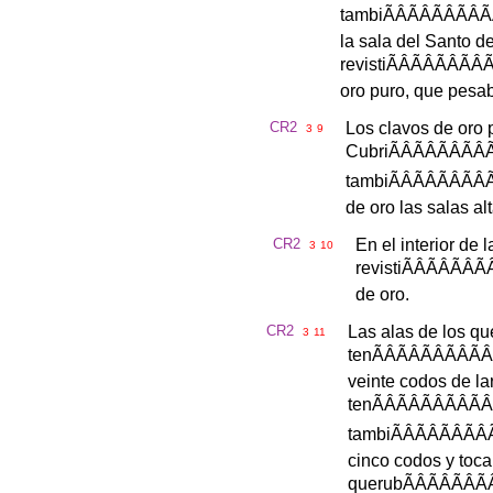
tambi
ÃÂÃÂÃÂ
la
sala
del
Santo
d
revisti
ÃÂÃÂÃ
oro
puro
,
que
pesa
CR2
Los
clavos
de
oro
3
9
Cubri
ÃÂÃÂÃ
tambi
ÃÂÃÂÃ
de
oro
las
salas
al
CR2
En
el
interior
de
l
3
10
revisti
ÃÂÃÂÃ
de
oro
.
CR2
Las
alas
de
los
qu
3
11
ten
ÃÂÃÂÃÂ
veinte
codos
de
la
ten
ÃÂÃÂÃÂ
tambi
ÃÂÃÂÃ
cinco
codos
y
toc
querub
ÃÂÃÂÃ