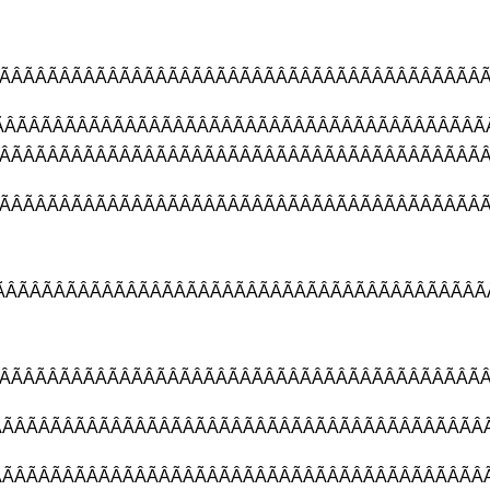
ÂÃÂÃÂÃÂÃÂÃÂÃÂÃÂÃÂÃÂÃÂÃÂÃÂ
ÂÃÂÃÂÃÂÃÂÃÂÃÂÃÂÃÂÃÂÃÂÃÂÃÂ
ÃÂÃÂÃÂÃÂÃÂÃÂÃÂÃÂÃÂÃÂÃÂÃÂÃ
ÂÃÂÃÂÃÂÃÂÃÂÃÂÃÂÃÂÃÂÃÂÃÂÃÂ
ÃÂÃÂÃÂÃÂÃÂÃÂÃÂÃÂÃÂÃÂÃÂÃÂ
ÃÂÃÂÃÂÃÂÃÂÃÂÃÂÃÂÃÂÃÂÃÂÃÂÃ
ÃÂÃÂÃÂÃÂÃÂÃÂÃÂÃÂÃÂÃÂÃÂÃÂÃ
ÃÂÃÂÃÂÃÂÃÂÃÂÃÂÃÂÃÂÃÂÃÂÃÂÃ