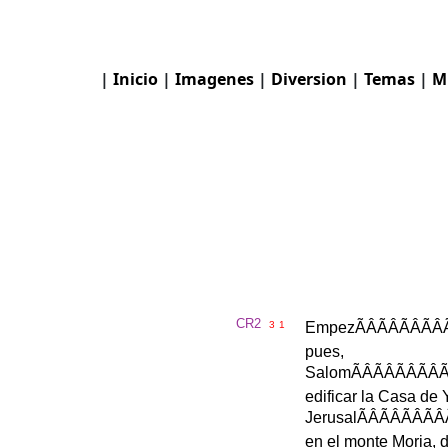
|
Inicio
|
Imagenes
|
Diversion
|
Temas
|
M
CR2
3
1
Empez
ÃÂÃÂÃ
pues
,
Salom
ÃÂÃÂÃ
edificar
la
Casa
de
Jerusal
ÃÂÃÂÃ
en
el
monte
Moria
,