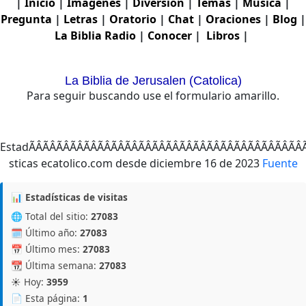
|
Inicio
|
Imagenes
|
Diversion
|
Temas
|
Musica
|
Pregunta
|
Letras
|
Oratorio
|
Chat
|
Oraciones
|
Blog
|
La Biblia
Radio
|
Conocer
|
Libros
|
La Biblia de Jerusalen (Catolica)
Para seguir buscando use el formulario amarillo.
EstadÃÂÃÂÃÂÃÂÃÂÃÂÃÂÃÂÃÂÃÂÃÂÃÂÃ
Fuente
📊 Estadísticas de visitas
🌐 Total del sitio:
27083
🗓️ Último año:
27083
📅 Último mes:
27083
📆 Última semana:
27083
☀️ Hoy:
3959
📄 Esta página:
1