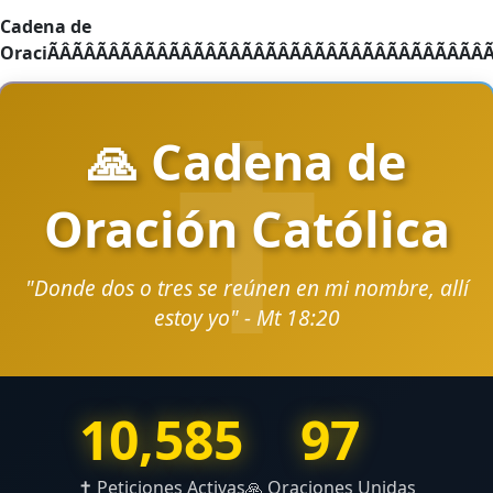
Cadena de OraciÃÂÃÂÃÂÃÂÃÂÃÂÃÂÃÂÃÂÃÂÃÂÃÂÃÂÃÂÃÂÃÂÃÂÃÂÃÂÃÂÃÂÃÂÃÂÃÂÃÂÃÂÃÂÃÂÃÂÃÂÃÂÃÂÃÂÃÂÃÂÃÂÃÂÃÂÃÂÃÂÃÂÃÂÃÂÃÂÃÂÃÂÃÂÃÂÃÂÃÂÃÂÃÂÃÂÃÂÃÂÃÂÃÂÃÂÃÂÃÂÃÂÃÂÃÂÃÂÃÂÃÂÃÂÃÂÃÂÃÂÃÂÃÂÃÂÃÂÃÂÃÂÃÂÃÂÃÂÃÂÃÂÃÂÃÂÃÂÃÂÃÂÃÂÃÂÃÂÃÂÃÂÃÂÃÂÃÂÃÂÃÂÃÂÃÂÃÂÃÂÃÂÃÂÃÂÃÂÃÂÃÂÃÂÃÂÃÂÃÂÃÂÃÂÃÂÃÂÃÂÃÂÃÂÃÂÃÂÃÂÃÂÃÂÃÂÃÂÃÂÃÂÃÂÃÂÃÂÃÂÃÂÃÂÃÂÃÂÃÂÃÂÃÂÃÂÃÂÃÂÃÂÃÂÃÂÃÂÃÂÃÂÃÂÃÂÃÂÃÂÃÂÃÂÃÂÃÂÃÂÃÂÃÂÃÂÃÂÃÂÃÂÃÂÃÂÃÂÃÂÃÂÃÂÃÂÃÂÃÂÃÂÃÂÃÂÃÂÃÂÃÂÃÂÃÂÃÂÃÂÃÂÃÂÃÂÃÂÃÂÃÂÃÂÃÂÃÂÃÂÃÂÃÂÃÂÃÂÃÂÃÂÃÂÃÂÃÂÃÂÃÂÃÂÃÂÃÂÃÂÃÂÃÂÃÂÃÂÃÂÃÂÃÂÃÂÃÂÃÂÃÂÃÂÃÂÃÂÃÂÃÂÃÂÃÂÃÂÃÂÃÂÃÂÃÂÃÂÃÂÃÂÃÂÃÂÃÂÃÂÃÂÃÂÃÂÃÂÃÂÃÂÃÂÃÂÃÂÃÂÃÂÃÂÃÂÃÂÃÂÃÂÃÂÃÂÃÂÃÂÃÂÃÂÃÂÃÂÃÂÃÂÃÂÃÂÃÂÃÂÃÂÃÂÃÂÃÂÃÂÃÂÃÂÃÂÃÂÃÂÃÂÃÂÃÂÃÂÃÂÃÂÃÂÃÂÃÂÃÂÃÂÃÂÃÂÃÂÃÂÃÂÃÂÃÂÃÂÃÂÃÂÃÂÃÂÃÂÃÂÃÂÃÂÃÂÃÂÃÂÃÂÃÂÃÂÃÂÃÂÃÂÃÂÃÂÃÂÃÂÃÂÃÂÃÂÃÂÃÂÃÂÃÂÃÂÃÂÃÂÃÂÃÂÃÂÃÂÃÂÃÂÃÂÃÂÃÂÃÂÃÂÃÂÃÂÃÂÃÂÃÂÃÂÃÂÃÂÃÂÃÂÃÂÃÂÃÂÃÂÃÂÃÂÃÂÃÂÃÂÃÂÃÂÃÂÃÂÃÂÃÂÃÂÃÂÃÂÃÂÃÂÃÂÃÂÃÂÃÂÃÂÃÂÃÂÃÂÃÂÃÂÃÂÃÂÃÂÃÂÃÂÃÂÃÂÃÂÃÂÃÂÃÂÃÂÃÂÃÂÃÂÃÂÃÂÃÂÃÂÃÂÃÂÃÂÃÂÃÂÃÂÃÂÃÂÃÂÃÂÃÂÃÂÃÂÃÂÃÂÃÂÃÂÃÂÃÂÃÂÃÂÃÂÃÂÃÂÃÂÃÂÃÂÃÂÃÂÃÂÃÂÃÂÃÂÃÂÃÂÃÂÃÂÃÂÃÂÃÂÃÂÃÂÃÂÃÂÃÂÃÂÃÂÃÂÃÂÃÂÃÂÃÂÃÂÃÂÃÂÃÂÃÂÃÂÃÂÃÂÃÂÃÂÃÂÃÂÃÂÃÂÃÂÃÂÃÂÃÂÃÂÃÂÃÂÃÂÃÂÃÂÃÂÃÂÃÂÃÂÃÂÃÂÃÂÃÂÃÂÃÂÃÂÃÂÃÂÃÂÃÂÃÂÃÂÃÂÃÂÃÂÃÂÃÂÃÂÃÂÃÂÃÂÃÂÃÂÃÂÃÂÃÂÃÂÃÂÃÂÃÂÃÂÃÂÃÂÃÂÃÂÃÂÃÂÃÂÃÂÃÂÃÂÃÂÃÂÃÂÃÂÃÂÃÂÃÂÃÂÃÂÃÂÃÂÃÂÃÂÃÂÃÂÃÂÃÂÃÂÃÂÃÂÃÂÃÂÃÂÃÂÃÂÃÂÃÂÃÂÃÂÃÂÃÂÃÂÃÂÃÂÃÂÃÂÃÂÃÂÃÂÃÂÃÂÃÂÃÂÃÂÃÂÃÂÃÂÃÂÃÂÃÂÃÂÃÂÃÂÃÂÃÂÃÂÃÂÃÂÃÂÃÂÃÂÃÂÃÂÃÂÃÂÃÂÃÂÃÂÃÂÃÂÃÂÃÂÃÂÃÂÃÂÃÂÃÂÃÂÃÂÃÂÃÂÃÂÃÂÃÂÃÂÃÂÃÂÃÂÃÂÃÂÃÂÃÂÃÂÃÂÃÂÃÂÃÂÃÂÃÂÃÂÃÂÃÂÃÂÃÂÃÂÃÂÃÂÃÂÃÂÃÂÃÂÃÂÃÂÃÂÃÂÃÂÃÂÃÂÃÂÃÂÃÂÃÂÃÂÃÂÃÂÃÂÃÂÃÂÃÂÃÂÃÂÃÂÃÂÃÂÃÂÃÂÃÂÃÂÃÂÃÂÃÂÃÂÃÂÃÂÃÂÃÂÃÂÃÂÃÂÃÂÃÂÃÂÃÂÃÂÃÂÃÂÃÂÃÂÃÂÃÂÃÂÃÂÃÂÃÂÃÂÃÂÃÂÃÂÃÂÃÂÃÂÃÂÃÂÃÂÃÂÃÂÃÂÃÂÃÂÃÂÃÂÃÂÃÂÃÂÃÂÃÂÃÂÃÂÃÂÃÂÃÂÃÂÃÂÃÂÃÂÃÂÃÂÃÂÃÂÃÂÃÂÃÂÃÂÃÂÃÂÃÂÃÂÃÂÃÂÃÂÃÂÃÂÃÂÃÂÃÂÃÂÃÂÃÂÃÂÃÂÃÂÃÂÃÂÃÂÃÂÃÂÃÂÃÂÃÂÃÂÃÂÃÂÃÂÃÂÃÂÃÂÃÂÃÂÃÂÃÂÃÂÃÂÃÂÃÂÃÂÃÂÃÂÃÂÃÂÃÂÃÂÃÂÃÂÃÂÃÂÃÂÃÂÃÂÃÂÃÂÃÂÃÂÃÂÃÂÃÂÃÂÃÂÃÂÃÂÃÂÃÂÃÂÃÂÃÂÃÂÃÂÃÂÃÂÃÂÃÂÃÂÃÂÃÂÃÂÃÂÃÂÃÂÃÂÃÂÃÂÃÂÃÂÃÂÃÂÃÂÃÂÃÂÃÂÃÂÃÂÃÂÃÂÃÂÃÂÃÂÃÂÃÂÃÂÃÂÃÂÃÂÃÂÃÂÃÂÃÂÃÂÃÂÃÂÃÂÃÂÃÂÃÂÃÂÃÂÃÂÃÂÃÂÃÂÃÂÃÂÃÂÃÂÃÂÃÂÃÂÃÂÃÂÃÂÃÂÃÂÃÂÃÂÃÂÃÂÃÂÃÂÃÂÃÂÃÂÃÂÃÂÃÂÃÂÃÂÃÂÃÂÃÂÃÂÃÂÃÂÃÂÃÂÃÂÃÂÃÂÃÂÃÂÃÂÃÂÃÂÃÂÃÂÃÂÃÂÃÂÃÂÃÂÃÂÃÂÃÂÃÂÃÂÃÂÃÂÃÂÃÂÃÂÃÂÃÂÃÂÃÂÃÂÃÂÃÂÃÂÃÂÃÂÃÂÃÂÃÂÃÂÃÂÃÂÃÂÃÂÃÂÃÂÃÂÃÂÃÂÃÂÃÂÃÂÃÂÃÂÃÂÃÂÃÂÃÂÃÂÃÂÃÂÃÂÃÂÃÂÃÂÃÂÃÂÃÂÃÂÃÂÃÂÃÂÃÂÃÂÃÂÃÂÃÂÃÂÃÂÃÂÃÂÃÂÃÂÃÂÃÂÃÂÃÂÃÂÃÂÃÂÃÂÃÂÃÂÃÂÃÂÃÂÃÂÃÂÃÂÃÂÃÂÃÂÃÂÃÂÃÂÃÂÃÂÃÂÃÂÃÂÃÂÃÂÃÂÃÂÃÂÃÂÃÂÃÂÃÂÃÂÃÂÃÂÃÂÃÂÃÂÃÂÃÂÃÂÃÂÃÂÃÂÃÂÃÂÃÂÃÂÃÂÃÂÃÂÃÂÃÂÃÂÃÂÃÂÃÂÃÂÃÂÃÂÃÂÃÂÃÂÃÂÃÂÃÂÃÂÃÂÃÂÃÂÃÂÃÂÃÂÃÂÃÂÃÂÃÂÃÂÃÂÃÂÃÂÃÂÃÂÃÂÃÂÃÂÃÂÃÂÃÂÃÂÃÂÃÂÃÂÃÂÃÂÃÂÃÂÃÂÃÂÃÂÃÂÃÂÃÂÃÂÃÂÃÂÃÂÃÂÃÂÃÂÃÂÃÂÃÂÃÂÃÂÃÂÃÂÃÂÃÂÃÂÃÂÃÂÃÂÃÂÃÂÃÂÃÂÃÂÃÂÃÂÃÂÃÂÃÂÃÂÃÂÃÂÃÂÃÂÃÂÃÂÃÂÃÂÃÂÃÂÃÂÃÂÃÂÃÂÃÂÃÂÃÂÃÂÃÂÃÂÃÂÃÂÃÂÃÂÃÂÃÂÃÂÃÂÃÂÃÂÃÂÃÂÃÂÃÂÃÂÃÂÃÂÃÂÃÂÃÂÃÂÃÂÃÂÃÂÃÂÃÂÃÂÃÂÃÂÃÂÃÂÃÂÃÂÃÂÃÂÃÂÃÂÃÂÃÂÃÂÃÂÃÂÃÂÃÂÃÂÃÂÃÂÃÂÃÂÃÂÃÂÃÂÃÂÃÂÃÂÃÂÃÂÃÂÃÂÃÂÃÂÃÂÃÂÃÂÃÂÃÂÃÂÃÂÃÂÃÂÃÂÃÂÃÂÃÂÃÂÃÂÃÂÃÂÃÂÃÂÃÂÃÂÃÂÃÂÃÂÃÂÃÂÃÂÃÂÃÂÃÂÃÂÃÂÃÂÃÂÃÂÃÂÃÂÃÂÃÂÃÂÃÂÃÂÃÂÃÂÃÂÃÂÃÂÃÂÃÂÃÂÃÂÃÂÃÂÃÂÃÂÃÂÃÂÃÂÃÂÃÂÃÂÃÂÃÂÃÂÃÂÃÂÃÂÃÂÃÂÃÂÃÂÃÂÃÂÃÂÃÂÃÂÃÂÃÂÃÂÃÂÃÂÃÂÃÂÃÂÃÂÃÂÃÂÃÂÃÂÃÂÃÂÃÂÃÂÃÂÃÂÃÂÃÂÃÂÃÂÃÂÃÂÃÂÃÂÃÂÃÂÃÂÃÂÃÂÃÂÃÂÃÂÃÂÃÂÃÂÃÂÃÂÃÂÃÂÃÂÃÂÃÂÃÂÃÂÃÂÃÂÃÂÃÂÃÂÃÂÃÂÃÂÃÂÃÂÃÂÃÂÃÂÃÂÃÂÃÂÃÂÃÂÃÂÃÂÃÂÃÂÃÂÃÂÃÂÃÂÃÂÃÂÃÂÃÂÃÂÃÂÃÂÃÂÃÂÃÂÃÂÃÂÃÂÃÂÃÂÃÂÃÂÃÂÃÂÃÂÃÂÃÂÃÂÃÂÃÂÃÂÃÂÃÂÃÂÃÂÃÂÃÂÃÂÃÂÃÂÃÂÃÂÃÂÃÂÃÂÃÂÃÂÃÂÃÂÃÂÃÂÃÂÃÂÃÂÃÂÃÂÃÂÃÂÃÂÃÂÃÂÃÂÃÂÃÂÃÂÃÂÃÂÃÂÃÂÃÂÃÂÃÂÃÂÃÂÃÂÃÂÃÂÃÂÃÂÃÂÃÂÃÂÃÂÃÂÃÂÃÂÃÂÃÂÃÂÃÂÃÂÃÂÃÂÃÂÃÂÃÂÃÂÃÂÃÂÃÂÃÂÃÂÃÂÃÂÃÂÃÂÃÂÃÂÃÂÃÂÃÂÃÂÃÂÃÂÃÂÃÂÃÂÃÂÃÂÃÂÃÂÃÂÃÂÃÂÃÂÃÂÃÂÃÂÃÂÃÂÃÂÃÂÃÂÃÂÃÂÃÂÃÂÃÂÃÂÃÂÃÂÃÂÃÂÃÂÃÂÃÂÃÂÃÂÃÂÃÂÃÂÃÂÃÂÃÂÃÂÃÂÃÂÃÂÃÂÃÂÃÂÃÂÃÂÃÂÃÂÃÂÃÂÃÂÃÂÃÂÃÂÃÂÃÂÃÂÃÂÃÂÃÂÃÂÃÂÃÂÃÂÃÂÃÂÃÂÃÂÃÂÃÂÃÂÃÂÃÂÃÂÃÂÃÂÃÂÃÂÃÂÃÂÃÂÃÂÃÂÃÂÃÂÃÂÃÂÃÂÃÂÃÂÃÂÃÂÃÂÃÂÃÂÃÂÃÂÃÂÃÂÃÂÃÂÃÂÃÂÃÂÃÂÃÂÃÂÃÂÃÂÃÂÃÂÃÂÃÂÃÂÃÂÃÂÃÂÃÂÃÂÃÂÃÂÃÂÃÂÃÂÃÂÃÂÃÂÃÂÃÂÃÂÃÂÃÂÃÂÃÂÃÂÃÂÃÂÃÂÃÂÃÂÃÂÃÂÃÂÃÂÃÂÃÂÃÂÃÂÃÂÃÂÃÂÃÂÃÂÃÂÃÂÃÂÃÂÃÂÃÂÃÂÃÂÃÂÃÂÃÂÃÂÃÂÃÂÃÂÃÂÃÂÃÂÃÂÃÂÃÂÃÂÃÂÃÂÃÂÃÂÃÂÃÂÃÂÃÂÃÂÃÂÃÂÃÂÃÂÃÂÃÂÃÂÃÂÃÂÃÂÃÂÃÂÃÂÃÂÃÂÃÂÃÂÃÂÃÂÃÂÃÂÃÂÃÂÃÂÃÂÃÂÃÂÃÂÃÂÃÂÃÂÃÂÃÂÃÂÃÂÃÂÃÂÃÂÃÂÃÂÃÂÃÂÃÂÃÂÃÂÃÂÃÂÃÂÃÂÃÂÃÂÃÂÃÂÃÂÃÂÃÂÃÂÃÂÃÂÃÂÃÂÃÂÃÂÃÂÃÂÃÂÃÂÃÂÃÂÃÂÃÂÃÂÃÂÃÂÃÂÃÂÃÂÃÂÃÂÃÂÃÂÃÂÃÂÃÂÃÂÃÂÃÂÃÂÃÂÃÂÃÂÃÂÃÂÃÂÃÂÃÂÃÂÃÂÃÂÃÂÃÂÃÂÃÂÃÂÃÂÃÂÃÂÃÂÃÂÃÂÃÂÃÂÃÂÃÂÃÂÃÂÃÂÃÂÃÂÃÂÃÂÃÂÃÂÃÂÃÂÃÂÃÂÃÂÃÂÃÂÃÂÃÂÃÂÃÂÃÂÃÂÃÂÃÂÃÂÃÂÃÂÃÂÃÂÃÂÃÂÃÂÃÂÃÂÃÂÃÂÃÂÃÂÃÂÃÂÃÂÃÂÃÂÃÂÃÂÃÂÃÂÃÂÃÂÃÂÃÂÃÂÃÂÃÂÃÂÃÂÃÂÃÂÃÂÃÂÃÂÃÂÃÂÃÂÃÂÃÂÃÂÃÂÃÂÃÂÃÂÃÂÃÂÃÂÃÂÃÂÃÂÃÂÃÂÃÂÃÂÃÂÃÂÃÂÃÂÃÂÃÂÃÂÃÂÃÂÃÂÃÂÃÂÃÂÃÂÃÂÃÂÃÂÃÂÃÂÃÂÃÂÃÂÃÂÃÂÃÂÃÂÃÂÃÂÃÂÃÂÃÂÃÂÃÂÃÂÃÂÃÂÃÂÃÂÃÂÃÂÃÂÃÂÃÂÃÂÃÂÃÂÃÂÃÂÃÂÃÂÃÂÃÂÃÂÃÂÃÂÃÂÃÂÃÂÃÂÃÂÃÂÃÂÃÂÃÂÃÂÃÂÃÂÃÂÃÂÃÂÃÂÃÂÃÂÃÂÃÂÃÂÃÂÃÂÃÂÃÂÃÂÃÂÃÂÃÂÃÂÃÂÃÂÃÂÃÂÃÂÃÂÃÂÃÂÃÂÃÂÃÂÃÂÃÂÃÂÃÂÃÂÃÂÃÂÃÂÃÂÃÂÃÂÃÂÃÂÃÂÃÂÃÂÃÂÃÂÃÂÃÂÃÂÃÂÃÂÃÂÃÂÃÂÃÂÃÂÃÂÃÂÃÂÃÂÃÂÃÂÃÂÃÂÃÂÃÂÃÂÃÂÃÂÃÂÃÂÃÂÃÂÃÂÃÂÃÂÃÂÃÂÃÂÃÂÃÂÃÂÃÂÃÂÃÂÃÂÃÂÃÂÃÂÃÂÃÂÃÂÃÂÃÂÃÂÃÂÃÂÃÂÃÂÃÂÃÂÃÂÃÂÃÂÃÂÃÂÃÂÃÂÃÂÃÂÃÂÃÂÃÂÃÂÃÂÃÂÃÂÃÂÃÂÃÂÃÂÃÂÃÂÃÂÃÂÃÂÃÂÃÂÃÂÃÂÃÂÃÂÃÂÃÂÃÂÃÂÃÂÃÂÃÂÃÂÃÂÃÂÃÂÃÂÃÂÃÂÃÂÃÂÃÂÃÂÃÂÃÂÃÂÃÂÃÂÃÂÃÂÃÂÃÂÃÂÃÂÃÂÃÂÃÂÃÂÃÂÃÂÃÂÃÂÃÂÃÂÃÂÃÂÃÂÃÂÃÂÃÂÃÂÃÂÃÂÃÂÃÂÃÂÃÂÃÂÃÂÃÂÃÂÃÂÃÂÃÂÃÂÃÂÃÂÃÂÃÂÃÂÃÂÃÂÃÂÃÂÃÂÃÂÃÂÃÂÃÂÃÂÃÂÃÂÃÂÃÂÃÂÃÂÃÂÃÂÃÂÃÂÃÂÃÂÃÂÃÂÃÂÃÂÃÂÃÂÃÂÃÂÃÂÃÂÃÂÃÂÃÂÃÂÃÂÃÂÃÂÃÂÃÂÃÂÃÂÃÂÃÂÃÂÃÂÃÂÃÂÃÂÃÂÃÂÃÂÃÂÃÂÃÂÃÂÃÂÃÂÃÂÃÂÃÂÃÂÃÂÃÂÃÂÃÂÃÂÃÂÃÂÃÂÃÂÃÂÃÂÃÂÃÂÃÂÃÂÃÂÃÂÃÂÃÂÃÂÃÂÃÂÃÂÃÂÃÂÃÂÃÂÃÂÃÂÃÂÃÂÃÂÃÂÃÂÃÂÃÂÃÂÃÂÃÂÃÂÃÂÃÂÃÂÃÂÃÂÃÂÃÂÃÂÃÂÃÂÃÂÃÂÃÂÃÂÃÂÃÂÃÂÃÂÃÂÃÂÃÂÃÂÃÂÃÂÃÂÃÂÃÂÃÂÃÂÃÂÃÂÃÂÃÂÃÂÃÂÃÂÃÂÃÂÃÂÃÂÃÂÃÂÃÂÃÂÃÂÃÂÃÂÃÂÃÂÃÂÃÂÃÂÃÂÃÂÃÂÃÂÃÂÃÂÃÂÃÂÃÂÃÂÃÂÃÂÃÂÃÂÃÂÃÂÃÂÃÂÃÂÃÂÃÂÃÂÃÂÃÂÃÂÃÂÃÂÃÂÃÂÃÂÃÂÃÂÃÂÃÂÃÂÃÂÃÂÃÂÃÂÃÂÃÂÃÂÃÂÃÂÃÂÃÂÃÂÃÂÃÂÃÂÃÂÃÂÃÂÃÂÃÂÃÂÃÂÃÂÃÂÃÂÃÂÃÂÃÂÃÂÃÂÃÂÃÂÃÂÃÂÃÂÃÂÃÂÃÂÃÂÃÂÃÂÃÂÃÂÃÂÃÂÃÂÃÂÃÂÃÂÃÂÃÂÃÂÃÂÃÂÃÂÃÂÃÂÃÂÃÂÃÂÃÂÃÂÃÂÃÂÃÂÃÂÃÂÃÂÃÂÃÂÃÂÃÂÃÂÃÂÃÂÃÂÃÂÃÂÃÂÃÂÃÂÃÂÃÂÃÂÃÂÃÂÃÂÃÂÃÂÃÂÃÂÃÂÃÂÃÂÃÂÃÂÃÂÃÂÃÂÃÂÃÂÃÂÃÂÃÂÃÂÃÂÃÂÃÂÃÂÃÂÃÂÃÂÃÂÃÂÃÂÃÂÃÂÃÂÃÂÃÂÃÂÃÂÃÂÃÂÃÂÃÂÃÂÃÂÃÂÃÂÃÂÃÂÃÂÃÂÃÂÃÂÃÂÃÂÃÂÃÂÃÂÃÂÃÂÃÂÃÂÃÂÃÂÃÂÃÂÃÂÃÂÃÂÃÂÃÂÃÂÃÂÃÂÃÂÃÂÃÂÃÂÃÂÃÂÃÂÃÂÃÂÃÂÃÂÃÂÃÂÃÂÃÂÃÂÃÂÃÂÃÂÃÂÃÂÃÂÃÂÃÂÃÂÃÂÃÂÃÂÃÂÃÂÃÂÃÂÃÂÃÂÃÂÃÂÃÂÃÂÃÂÃÂÃÂÃÂÃÂÃÂÃÂÃÂÃÂÃÂÃÂÃÂÃÂÃÂÃÂÃÂÃÂÃÂÃÂÃÂÃÂÃÂÃÂÃÂÃÂÃÂÃ