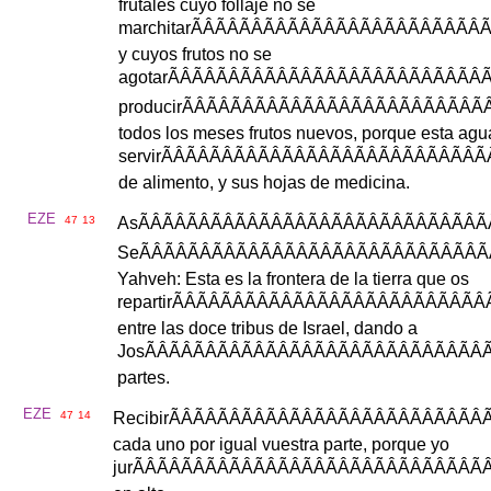
frutales
cuyo
follaje
no
se
marchitar
ÃÂÃÂÃÂÃÂÃÂÃÂÃÂÃ
y
cuyos
frutos
no
se
agotar
ÃÂÃÂÃÂÃÂÃÂÃÂÃÂÃÂ
producir
ÃÂÃÂÃÂÃÂÃÂÃÂÃÂÃÂ
todos
los
meses
frutos
nuevos
,
porque
esta
agu
servir
ÃÂÃÂÃÂÃÂÃÂÃÂÃÂÃÂÃ
de
alimento
,
y
sus
hojas
de
medicina
.
EZE
47
13
As
ÃÂÃÂÃÂÃÂÃÂÃÂÃÂÃÂÃÂ
Se
ÃÂÃÂÃÂÃÂÃÂÃÂÃÂÃÂÃÂ
Yahveh
:
Esta
es
la
frontera
de
la
tierra
que
os
repartir
ÃÂÃÂÃÂÃÂÃÂÃÂÃÂÃÂ
entre
las
doce
tribus
de
Israel
,
dando
a
Jos
ÃÂÃÂÃÂÃÂÃÂÃÂÃÂÃÂÃÂ
partes
.
EZE
47
14
Recibir
ÃÂÃÂÃÂÃÂÃÂÃÂÃÂÃÂ
cada
uno
por
igual
vuestra
parte
,
porque
yo
jur
ÃÂÃÂÃÂÃÂÃÂÃÂÃÂÃÂÃÂ