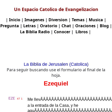
Un Espacio Catolico de Evangelizacion
|
Inicio
|
Imagenes
|
Diversion
|
Temas
|
Musica
|
Pregunta
|
Letras
|
Oratorio
|
Chat
|
Oraciones
|
Blog
|
La Biblia
Radio
|
Conocer
|
Libros
|
La Biblia de Jerusalen (Catolica)
Para seguir buscando use el formulario al final de la
hoja.
Ezequiel
EZE
47
1
Me
llev
ÃÂÃÂÃÂÃÂÃÂÃÂÃÂÃÂ
a
la
entrada
de
la
Casa
,
y
he
aqu
ÃÂÃÂÃÂÃÂÃÂÃÂÃÂÃÂÃ