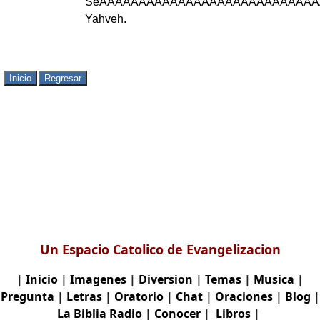
Se
ÃÂÃÂÃÂÃÂÃÂÃÂÃÂÃÂÃ
Yahveh
.
Un Espacio Catolico de Evangelizacion
|
Inicio
|
Imagenes
|
Diversion
|
Temas
|
Musica
|
Pregunta
|
Letras
|
Oratorio
|
Chat
|
Oraciones
|
Blog
|
La Biblia
Radio
|
Conocer
|
Libros
|