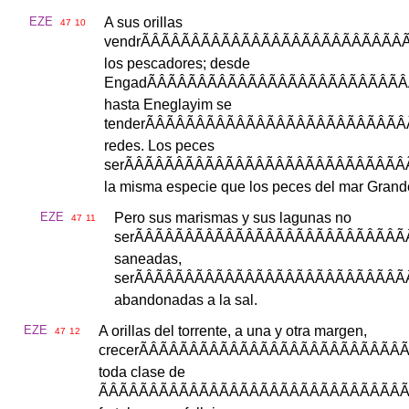
EZE
A
sus
orillas
47
10
vendr
ÃÂÃÂÃÂÃÂÃÂÃÂÃÂÃÂ
los
pescadores
;
desde
Engad
ÃÂÃÂÃÂÃÂÃÂÃÂÃÂÃÂ
hasta
Eneglayim
se
tender
ÃÂÃÂÃÂÃÂÃÂÃÂÃÂÃÂ
redes
.
Los
peces
ser
ÃÂÃÂÃÂÃÂÃÂÃÂÃÂÃÂÃ
la
misma
especie
que
los
peces
del
mar
Grand
EZE
Pero
sus
marismas
y
sus
lagunas
no
47
11
ser
ÃÂÃÂÃÂÃÂÃÂÃÂÃÂÃÂÃ
saneadas
,
ser
ÃÂÃÂÃÂÃÂÃÂÃÂÃÂÃÂÃ
abandonadas
a
la
sal
.
EZE
A
orillas
del
torrente
,
a
una
y
otra
margen
,
47
12
crecer
ÃÂÃÂÃÂÃÂÃÂÃÂÃÂÃÂ
toda
clase
de
ÃÂÃÂÃÂÃÂÃÂÃÂÃÂÃÂÃÂÃ