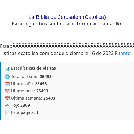
La Biblia de Jerusalen (Catolica)
Para seguir buscando use el formulario amarillo.
EstadÃÂÃÂÃÂÃÂÃÂÃÂÃÂÃÂÃÂÃÂÃÂÃÂÃ
Fuente
📊 Estadísticas de visitas
🌐 Total del sitio:
25493
🗓️ Último año:
25493
📅 Último mes:
25493
📆 Última semana:
25493
☀️ Hoy:
2369
📄 Esta página:
1