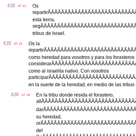
EZE
Os
47
21
repartir
ÃÂÃÂÃÂÃÂÃÂÃÂÃÂÃÂ
esta
tierra
,
seg
ÃÂÃÂÃÂÃÂÃÂÃÂÃÂÃÂÃÂ
tribus
de
Israel
.
EZE
Os
la
47
22
repartir
ÃÂÃÂÃÂÃÂÃÂÃÂÃÂÃÂÃ
como
heredad
para
vosotros
y
para
los
forasteros
considerar
ÃÂÃÂÃÂÃÂÃÂÃÂÃÂÃ
como
al
israelita
nativo
.
Con
vosotros
participar
ÃÂÃÂÃÂÃÂÃÂÃÂÃÂÃÂ
en
la
suerte
de
la
heredad
,
en
medio
de
las
tribus
EZE
En
la
tribu
donde
resida
el
forastero
,
47
23
all
ÃÂÃÂÃÂÃÂÃÂÃÂÃÂÃÂÃ
dar
ÃÂÃÂÃÂÃÂÃÂÃÂÃÂÃÂÃ
su
heredad
,
or
ÃÂÃÂÃÂÃÂÃÂÃÂÃÂÃÂÃ
del