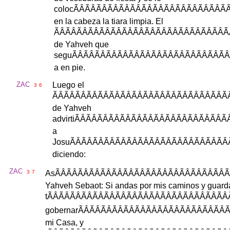
coloc
ÃÂÃÂÃÂÃÂ
en
la
cabeza
la
tiara
limpia
.
El
ÃÂÃÂÃÂÃÂÃÂ
de
Yahveh
que
segu
ÃÂÃÂÃÂÃÂÃ
a
en
pie
.
ZAC
Luego
el
3
6
ÃÂÃÂÃÂÃÂÃÂ
de
Yahveh
advirti
ÃÂÃÂÃÂÃÂ
a
Josu
ÃÂÃÂÃÂÃÂÃ
diciendo
:
ZAC
3
7
As
ÃÂÃÂÃÂÃÂÃ
Yahveh
Sebaot
:
Si
andas
por
mis
caminos
y
guard
t
ÃÂÃÂÃÂÃÂÃÂ
gobernar
ÃÂÃÂÃÂÃÂ
mi
Casa
,
y