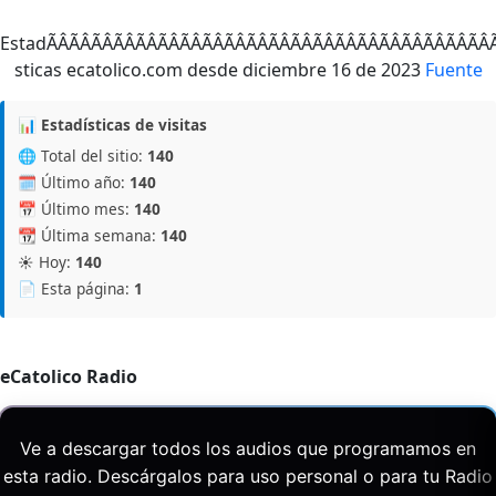
EstadÃÂÃÂÃÂÃÂÃÂÃ
Fuente
📊 Estadísticas de visitas
🌐 Total del sitio:
140
🗓️ Último año:
140
📅 Último mes:
140
📆 Última semana:
140
☀️ Hoy:
140
📄 Esta página:
1
eCatolico Radio