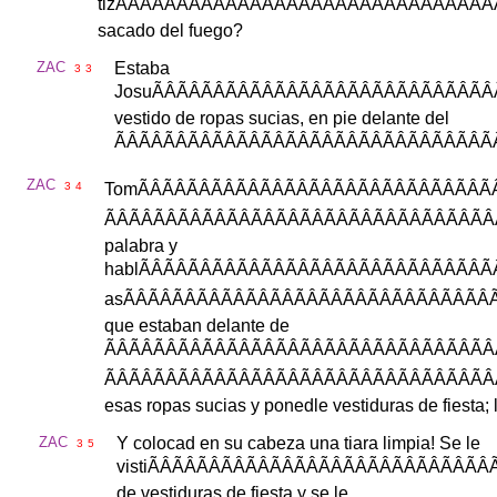
tiz
ÃÂÃÂÃÂÃÂÃÂ
sacado
del
fuego
?
ZAC
Estaba
3
3
Josu
ÃÂÃÂÃÂÃÂÃ
vestido
de
ropas
sucias
,
en
pie
delante
del
ÃÂÃÂÃÂÃÂÃÂ
ZAC
3
4
Tom
ÃÂÃÂÃÂÃÂÃ
palabra
y
habl
ÃÂÃÂÃÂÃÂÃ
as
ÃÂÃÂÃÂÃÂÃ
que
estaban
delante
de
ÃÂÃÂÃÂÃÂÃÂ
esas
ropas
sucias
y
ponedle
vestiduras
de
fiesta
;
ZAC
Y
colocad
en
su
cabeza
una
tiara
limpia
!
Se
le
3
5
visti
ÃÂÃÂÃÂÃÂÃ
de
vestiduras
de
fiesta
y
se
le