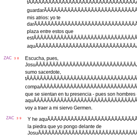
t
ÃÂÃÂÃÂÃÂÃÂ
guardar
ÃÂÃÂÃÂÃÂ
mis
atrios
:
yo
te
dar
ÃÂÃÂÃÂÃÂÃ
plaza
entre
estos
que
est
ÃÂÃÂÃÂÃÂÃ
aqu
ÃÂÃÂÃÂÃÂÃ
ZAC
Escucha
,
pues
,
3
8
Josu
ÃÂÃÂÃÂÃÂÃ
sumo
sacerdote
,
t
ÃÂÃÂÃÂÃÂÃÂ
compa
ÃÂÃÂÃÂÃÂÃ
que
se
sientan
en
tu
presencia
-
pues
son
hombres
aqu
ÃÂÃÂÃÂÃÂÃ
voy
a
traer
a
mi
siervo
Germen
.
ZAC
3
9
Y
he
aqu
ÃÂÃÂÃÂÃÂ
la
piedra
que
yo
pongo
delante
de
Josu
ÃÂÃÂÃÂÃÂÃ