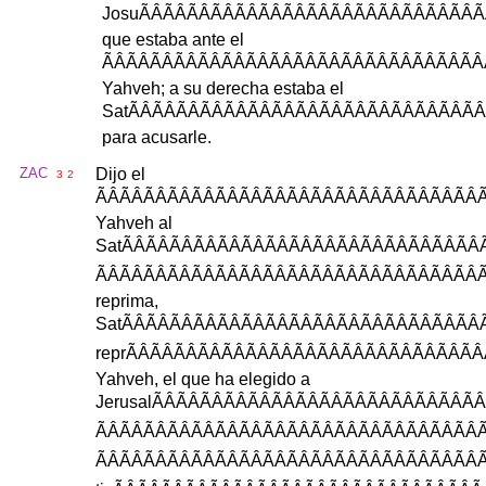
Josu
ÃÂÃÂÃÂÃÂÃ
que
estaba
ante
el
ÃÂÃÂÃÂÃÂÃÂ
Yahveh
;
a
su
derecha
estaba
el
Sat
ÃÂÃÂÃÂÃÂÃ
para
acusarle
.
ZAC
Dijo
el
3
2
ÃÂÃÂÃÂÃÂÃÂ
Yahveh
al
Sat
ÃÂÃÂÃÂÃÂÃ
reprima
,
Sat
ÃÂÃÂÃÂÃÂÃ
repr
ÃÂÃÂÃÂÃÂÃ
Yahveh
,
el
que
ha
elegido
a
Jerusal
ÃÂÃÂÃÂÃÂÃ
ÃÂÃÂÃÂÃÂÃÂ