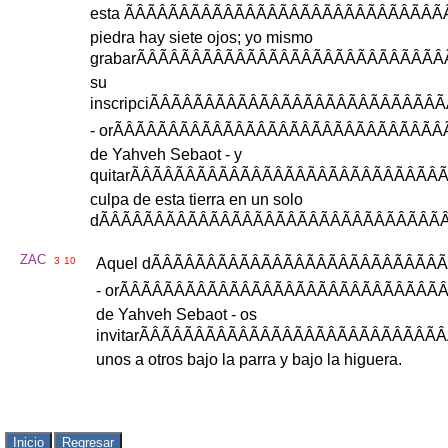
esta
ÃÂÃÂÃÂÃÂÃ
piedra
hay
siete
ojos
;
yo
mismo
grabar
ÃÂÃÂÃÂÃÂÃ
su
inscripci
ÃÂÃÂÃÂÃÂ
-
or
ÃÂÃÂÃÂÃÂÃ
de
Yahveh
Sebaot
-
y
quitar
ÃÂÃÂÃÂÃÂÃ
culpa
de
esta
tierra
en
un
solo
d
ÃÂÃÂÃÂÃÂÃÂ
ZAC
3
10
Aquel
d
ÃÂÃÂÃÂÃÂ
-
or
ÃÂÃÂÃÂÃÂÃ
de
Yahveh
Sebaot
-
os
invitar
ÃÂÃÂÃÂÃÂÃ
unos
a
otros
bajo
la
parra
y
bajo
la
higuera
.