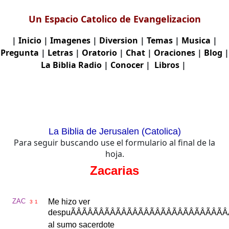
Un Espacio Catolico de Evangelizacion
|
Inicio
|
Imagenes
|
Diversion
|
Temas
|
Musica
|
Pregunta
|
Letras
|
Oratorio
|
Chat
|
Oraciones
|
Blog
|
La Biblia
Radio
|
Conocer
|
Libros
|
La Biblia de Jerusalen (Catolica)
Para seguir buscando use el formulario al final de la
hoja.
Zacarias
ZAC
Me
hizo
ver
3
1
despu
ÃÂÃÂÃÂÃÂÃ
al
sumo
sacerdote