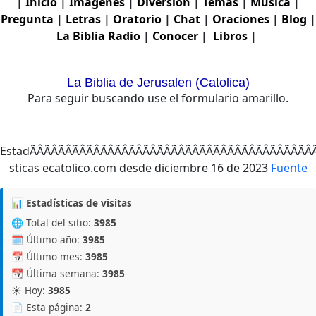
|
Inicio
|
Imagenes
|
Diversion
|
Temas
|
Musica
|
Pregunta
|
Letras
|
Oratorio
|
Chat
|
Oraciones
|
Blog
|
La Biblia
Radio
|
Conocer
|
Libros
|
La Biblia de Jerusalen (Catolica)
Para seguir buscando use el formulario amarillo.
EstadÃÂÃÂÃÂÃÂÃÂÃ
Fuente
📊 Estadísticas de visitas
🌐 Total del sitio:
3985
🗓️ Último año:
3985
📅 Último mes:
3985
📆 Última semana:
3985
☀️ Hoy:
3985
📄 Esta página:
2