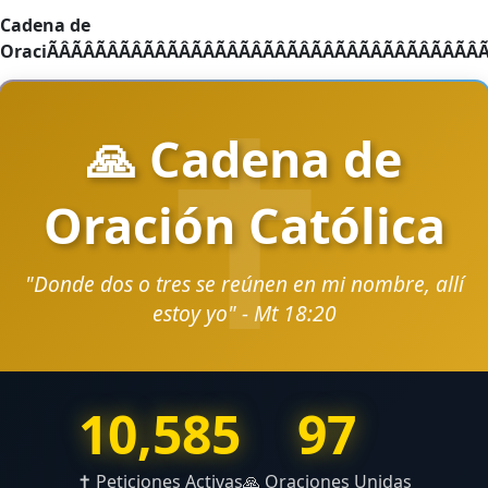
Cadena de OraciÃÂÃÂÃÂÃÂÃÂÃÂÃÂÃÂÃÂÃÂÃÂÃÂÃÂÃÂÃÂÃÂÃÂÃÂÃÂÃÂÃÂÃÂÃÂÃÂÃÂÃÂÃÂÃÂÃÂÃÂÃÂÃÂÃÂÃÂÃÂÃÂÃÂÃÂÃÂÃÂÃÂÃÂÃÂÃÂÃÂÃÂÃÂÃÂÃÂÃÂÃÂÃÂÃÂÃÂÃÂÃÂÃÂÃÂÃÂÃÂÃÂÃÂÃÂÃÂÃÂÃÂÃÂÃÂÃÂÃÂÃÂÃÂÃÂÃÂÃÂÃÂÃÂÃÂÃÂÃÂÃÂÃÂÃÂÃÂÃÂÃÂÃÂÃÂÃÂÃÂÃÂÃÂÃÂÃÂÃÂÃÂÃÂÃÂÃÂÃÂÃÂÃÂÃÂÃÂÃÂÃÂÃÂÃÂÃÂÃÂÃÂÃÂÃÂÃÂÃÂÃÂÃÂÃÂÃÂÃÂÃÂÃÂÃÂÃÂÃÂÃÂÃÂÃÂÃÂÃÂÃÂÃÂÃÂÃÂÃÂÃÂÃÂÃÂÃÂÃÂÃÂÃÂÃÂÃÂÃÂÃÂÃÂÃÂÃÂÃÂÃÂÃÂÃÂÃÂÃÂÃÂÃÂÃÂÃÂÃÂÃÂÃÂÃÂÃÂÃÂÃÂÃÂÃÂÃÂÃÂÃÂÃÂÃÂÃÂÃÂÃÂÃÂÃÂÃÂÃÂÃÂÃÂÃÂÃÂÃÂÃÂÃÂÃÂÃÂÃÂÃÂÃÂÃÂÃÂÃÂÃÂÃÂÃÂÃÂÃÂÃÂÃÂÃÂÃÂÃÂÃÂÃÂÃÂÃÂÃÂÃÂÃÂÃÂÃÂÃÂÃÂÃÂÃÂÃÂÃÂÃÂÃÂÃÂÃÂÃÂÃÂÃÂÃÂÃÂÃÂÃÂÃÂÃÂÃÂÃÂÃÂÃÂÃÂÃÂÃÂÃÂÃÂÃÂÃÂÃÂÃÂÃÂÃÂÃÂÃÂÃÂÃÂÃÂÃÂÃÂÃÂÃÂÃÂÃÂÃÂÃÂÃÂÃÂÃÂÃÂÃÂÃÂÃÂÃÂÃÂÃÂÃÂÃÂÃÂÃÂÃÂÃÂÃÂÃÂÃÂÃÂÃÂÃÂÃÂÃÂÃÂÃÂÃÂÃÂÃÂÃÂÃÂÃÂÃÂÃÂÃÂÃÂÃÂÃÂÃÂÃÂÃÂÃÂÃÂÃÂÃÂÃÂÃÂÃÂÃÂÃÂÃÂÃÂÃÂÃÂÃÂÃÂÃÂÃÂÃÂÃÂÃÂÃÂÃÂÃÂÃÂÃÂÃÂÃÂÃÂÃÂÃÂÃÂÃÂÃÂÃÂÃÂÃÂÃÂÃÂÃÂÃÂÃÂÃÂÃÂÃÂÃÂÃÂÃÂÃÂÃÂÃÂÃÂÃÂÃÂÃÂÃÂÃÂÃÂÃÂÃÂÃÂÃÂÃÂÃÂÃÂÃÂÃÂÃÂÃÂÃÂÃÂÃÂÃÂÃÂÃÂÃÂÃÂÃÂÃÂÃÂÃÂÃÂÃÂÃÂÃÂÃÂÃÂÃÂÃÂÃÂÃÂÃÂÃÂÃÂÃÂÃÂÃÂÃÂÃÂÃÂÃÂÃÂÃÂÃÂÃÂÃÂÃÂÃÂÃÂÃÂÃÂÃÂÃÂÃÂÃÂÃÂÃÂÃÂÃÂÃÂÃÂÃÂÃÂÃÂÃÂÃÂÃÂÃÂÃÂÃÂÃÂÃÂÃÂÃÂÃÂÃÂÃÂÃÂÃÂÃÂÃÂÃÂÃÂÃÂÃÂÃÂÃÂÃÂÃÂÃÂÃÂÃÂÃÂÃÂÃÂÃÂÃÂÃÂÃÂÃÂÃÂÃÂÃÂÃÂÃÂÃÂÃÂÃÂÃÂÃÂÃÂÃÂÃÂÃÂÃÂÃÂÃÂÃÂÃÂÃÂÃÂÃÂÃÂÃÂÃÂÃÂÃÂÃÂÃÂÃÂÃÂÃÂÃÂÃÂÃÂÃÂÃÂÃÂÃÂÃÂÃÂÃÂÃÂÃÂÃÂÃÂÃÂÃÂÃÂÃÂÃÂÃÂÃÂÃÂÃÂÃÂÃÂÃÂÃÂÃÂÃÂÃÂÃÂÃÂÃÂÃÂÃÂÃÂÃÂÃÂÃÂÃÂÃÂÃÂÃÂÃÂÃÂÃÂÃÂÃÂÃÂÃÂÃÂÃÂÃÂÃÂÃÂÃÂÃÂÃÂÃÂÃÂÃÂÃÂÃÂÃÂÃÂÃÂÃÂÃÂÃÂÃÂÃÂÃÂÃÂÃÂÃÂÃÂÃÂÃÂÃÂÃÂÃÂÃÂÃÂÃÂÃÂÃÂÃÂÃÂÃÂÃÂÃÂÃÂÃÂÃÂÃÂÃÂÃÂÃÂÃÂÃÂÃÂÃÂÃÂÃÂÃÂÃÂÃÂÃÂÃÂÃÂÃÂÃÂÃÂÃÂÃÂÃÂÃÂÃÂÃÂÃÂÃÂÃÂÃÂÃÂÃÂÃÂÃÂÃÂÃÂÃÂÃÂÃÂÃÂÃÂÃÂÃÂÃÂÃÂÃÂÃÂÃÂÃÂÃÂÃÂÃÂÃÂÃÂÃÂÃÂÃÂÃÂÃÂÃÂÃÂÃÂÃÂÃÂÃÂÃÂÃÂÃÂÃÂÃÂÃÂÃÂÃÂÃÂÃÂÃÂÃÂÃÂÃÂÃÂÃÂÃÂÃÂÃÂÃÂÃÂÃÂÃÂÃÂÃÂÃÂÃÂÃÂÃÂÃÂÃÂÃÂÃÂÃÂÃÂÃÂÃÂÃÂÃÂÃÂÃÂÃÂÃÂÃÂÃÂÃÂÃÂÃÂÃÂÃÂÃÂÃÂÃÂÃÂÃÂÃÂÃÂÃÂÃÂÃÂÃÂÃÂÃÂÃÂÃÂÃÂÃÂÃÂÃÂÃÂÃÂÃÂÃÂÃÂÃÂÃÂÃÂÃÂÃÂÃÂÃÂÃÂÃÂÃÂÃÂÃÂÃÂÃÂÃÂÃÂÃÂÃÂÃÂÃÂÃÂÃÂÃÂÃÂÃÂÃÂÃÂÃÂÃÂÃÂÃÂÃÂÃÂÃÂÃÂÃÂÃÂÃÂÃÂÃÂÃÂÃÂÃÂÃÂÃÂÃÂÃÂÃÂÃÂÃÂÃÂÃÂÃÂÃÂÃÂÃÂÃÂÃÂÃÂÃÂÃÂÃÂÃÂÃÂÃÂÃÂÃÂÃÂÃÂÃÂÃÂÃÂÃÂÃÂÃÂÃÂÃÂÃÂÃÂÃÂÃÂÃÂÃÂÃÂÃÂÃÂÃÂÃÂÃÂÃÂÃÂÃÂÃÂÃÂÃÂÃÂÃÂÃÂÃÂÃÂÃÂÃÂÃÂÃÂÃÂÃÂÃÂÃÂÃÂÃÂÃÂÃÂÃÂÃÂÃÂÃÂÃÂÃÂÃÂÃÂÃÂÃÂÃÂÃÂÃÂÃÂÃÂÃÂÃÂÃÂÃÂÃÂÃÂÃÂÃÂÃÂÃÂÃÂÃÂÃÂÃÂÃÂÃÂÃÂÃÂÃÂÃÂÃÂÃÂÃÂÃÂÃÂÃÂÃÂÃÂÃÂÃÂÃÂÃÂÃÂÃÂÃÂÃÂÃÂÃÂÃÂÃÂÃÂÃÂÃÂÃÂÃÂÃÂÃÂÃÂÃÂÃÂÃÂÃÂÃÂÃÂÃÂÃÂÃÂÃÂÃÂÃÂÃÂÃÂÃÂÃÂÃÂÃÂÃÂÃÂÃÂÃÂÃÂÃÂÃÂÃÂÃÂÃÂÃÂÃÂÃÂÃÂÃÂÃÂÃÂÃÂÃÂÃÂÃÂÃÂÃÂÃÂÃÂÃÂÃÂÃÂÃÂÃÂÃÂÃÂÃÂÃÂÃÂÃÂÃÂÃÂÃÂÃÂÃÂÃÂÃÂÃÂÃÂÃÂÃÂÃÂÃÂÃÂÃÂÃÂÃÂÃÂÃÂÃÂÃÂÃÂÃÂÃÂÃÂÃÂÃÂÃÂÃÂÃÂÃÂÃÂÃÂÃÂÃÂÃÂÃÂÃÂÃÂÃÂÃÂÃÂÃÂÃÂÃÂÃÂÃÂÃÂÃÂÃÂÃÂÃÂÃÂÃÂÃÂÃÂÃÂÃÂÃÂÃÂÃÂÃÂÃÂÃÂÃÂÃÂÃÂÃÂÃÂÃÂÃÂÃÂÃÂÃÂÃÂÃÂÃÂÃÂÃÂÃÂÃÂÃÂÃÂÃÂÃÂÃÂÃÂÃÂÃÂÃÂÃÂÃÂÃÂÃÂÃÂÃÂÃÂÃÂÃÂÃÂÃÂÃÂÃÂÃÂÃÂÃÂÃÂÃÂÃÂÃÂÃÂÃÂÃÂÃÂÃÂÃÂÃÂÃÂÃÂÃÂÃÂÃÂÃÂÃÂÃÂÃÂÃÂÃÂÃÂÃÂÃÂÃÂÃÂÃÂÃÂÃÂÃÂÃÂÃÂÃÂÃÂÃÂÃÂÃÂÃÂÃÂÃÂÃÂÃÂÃÂÃÂÃÂÃÂÃÂÃÂÃÂÃÂÃÂÃÂÃÂÃÂÃÂÃÂÃÂÃÂÃÂÃÂÃÂÃÂÃÂÃÂÃÂÃÂÃÂÃÂÃÂÃÂÃÂÃÂÃÂÃÂÃÂÃÂÃÂÃÂÃÂÃÂÃÂÃÂÃÂÃÂÃÂÃÂÃÂÃÂÃÂÃÂÃÂÃÂÃÂÃÂÃÂÃÂÃÂÃÂÃÂÃÂÃÂÃÂÃÂÃÂÃÂÃÂÃÂÃÂÃÂÃÂÃÂÃÂÃÂÃÂÃÂÃÂÃÂÃÂÃÂÃÂÃÂÃÂÃÂÃÂÃÂÃÂÃÂÃÂÃÂÃÂÃÂÃÂÃÂÃÂÃÂÃÂÃÂÃÂÃÂÃÂÃÂÃÂÃÂÃÂÃÂÃÂÃÂÃÂÃÂÃÂÃÂÃÂÃÂÃÂÃÂÃÂÃÂÃÂÃÂÃÂÃÂÃÂÃÂÃÂÃÂÃÂÃÂÃÂÃÂÃÂÃÂÃÂÃÂÃÂÃÂÃÂÃÂÃÂÃÂÃÂÃÂÃÂÃÂÃÂÃÂÃÂÃÂÃÂÃÂÃÂÃÂÃÂÃÂÃÂÃÂÃÂÃÂÃÂÃÂÃÂÃÂÃÂÃÂÃÂÃÂÃÂÃÂÃÂÃÂÃÂÃÂÃÂÃÂÃÂÃÂÃÂÃÂÃÂÃÂÃÂÃÂÃÂÃÂÃÂÃÂÃÂÃÂÃÂÃÂÃÂÃÂÃÂÃÂÃÂÃÂÃÂÃÂÃÂÃÂÃÂÃÂÃÂÃÂÃÂÃÂÃÂÃÂÃÂÃÂÃÂÃÂÃÂÃÂÃÂÃÂÃÂÃÂÃÂÃÂÃÂÃÂÃÂÃÂÃÂÃÂÃÂÃÂÃÂÃÂÃÂÃÂÃÂÃÂÃÂÃÂÃÂÃÂÃÂÃÂÃÂÃÂÃÂÃÂÃÂÃÂÃÂÃÂÃÂÃÂÃÂÃÂÃÂÃÂÃÂÃÂÃÂÃÂÃÂÃÂÃÂÃÂÃÂÃÂÃÂÃÂÃÂÃÂÃÂÃÂÃÂÃÂÃÂÃÂÃÂÃÂÃÂÃÂÃÂÃÂÃÂÃÂÃÂÃÂÃÂÃÂÃÂÃÂÃÂÃÂÃÂÃÂÃÂÃÂÃÂÃÂÃÂÃÂÃÂÃÂÃÂÃÂÃÂÃÂÃÂÃÂÃÂÃÂÃÂÃÂÃÂÃÂÃÂÃÂÃÂÃÂÃÂÃÂÃÂÃÂÃÂÃÂÃÂÃÂÃÂÃÂÃÂÃÂÃÂÃÂÃÂÃÂÃÂÃÂÃÂÃÂÃÂÃÂÃÂÃÂÃÂÃÂÃÂÃÂÃÂÃÂÃÂÃÂÃÂÃÂÃÂÃÂÃÂÃÂÃÂÃÂÃÂÃÂÃÂÃÂÃÂÃÂÃÂÃÂÃÂÃÂÃÂÃÂÃÂÃÂÃÂÃÂÃÂÃÂÃÂÃÂÃÂÃÂÃÂÃÂÃÂÃÂÃÂÃÂÃÂÃÂÃÂÃÂÃÂÃÂÃÂÃÂÃÂÃÂÃÂÃÂÃÂÃÂÃÂÃÂÃÂÃÂÃÂÃÂÃÂÃÂÃÂÃÂÃÂÃÂÃÂÃÂÃÂÃÂÃÂÃÂÃÂÃÂÃÂÃÂÃÂÃÂÃÂÃÂÃÂÃÂÃÂÃÂÃÂÃÂÃÂÃÂÃÂÃÂÃÂÃÂÃÂÃÂÃÂÃÂÃÂÃÂÃÂÃÂÃÂÃÂÃÂÃÂÃÂÃÂÃÂÃÂÃÂÃÂÃÂÃÂÃÂÃÂÃÂÃÂÃÂÃÂÃÂÃÂÃÂÃÂÃÂÃÂÃÂÃÂÃÂÃÂÃÂÃÂÃÂÃÂÃÂÃÂÃÂÃÂÃÂÃÂÃÂÃÂÃÂÃÂÃÂÃÂÃÂÃÂÃÂÃÂÃÂÃÂÃÂÃÂÃÂÃÂÃÂÃÂÃÂÃÂÃÂÃÂÃÂÃÂÃÂÃÂÃÂÃÂÃÂÃÂÃÂÃÂÃÂÃÂÃÂÃÂÃÂÃÂÃÂÃÂÃÂÃÂÃÂÃÂÃÂÃÂÃÂÃÂÃÂÃÂÃÂÃÂÃÂÃÂÃÂÃÂÃÂÃÂÃÂÃÂÃÂÃÂÃÂÃÂÃÂÃÂÃÂÃÂÃÂÃÂÃÂÃÂÃÂÃÂÃÂÃÂÃÂÃÂÃÂÃÂÃÂÃÂÃÂÃÂÃÂÃÂÃÂÃÂÃÂÃÂÃÂÃÂÃÂÃÂÃÂÃÂÃÂÃÂÃÂÃÂÃÂÃÂÃÂÃÂÃÂÃÂÃÂÃÂÃÂÃÂÃÂÃÂÃÂÃÂÃÂÃÂÃÂÃÂÃÂÃÂÃÂÃÂÃÂÃÂÃÂÃÂÃÂÃÂÃÂÃÂÃÂÃÂÃÂÃÂÃÂÃÂÃÂÃÂÃÂÃÂÃÂÃÂÃÂÃÂÃÂÃÂÃÂÃÂÃÂÃÂÃÂÃÂÃÂÃÂÃÂÃÂÃÂÃÂÃÂÃÂÃÂÃÂÃÂÃÂÃÂÃÂÃÂÃÂÃÂÃÂÃÂÃÂÃÂÃÂÃÂÃÂÃÂÃÂÃÂÃÂÃÂÃÂÃÂÃÂÃÂÃÂÃÂÃÂÃÂÃÂÃÂÃÂÃÂÃÂÃÂÃÂÃÂÃÂÃÂÃÂÃÂÃÂÃÂÃÂÃÂÃÂÃÂÃÂÃÂÃÂÃÂÃÂÃÂÃÂÃÂÃÂÃÂÃÂÃÂÃÂÃÂÃÂÃÂÃÂÃÂÃÂÃÂÃÂÃÂÃÂÃÂÃÂÃÂÃÂÃÂÃÂÃÂÃÂÃÂÃÂÃÂÃÂÃÂÃÂÃÂÃÂÃÂÃÂÃÂÃÂÃÂÃÂÃÂÃÂÃÂÃÂÃÂÃÂÃÂÃÂÃÂÃÂÃÂÃÂÃÂÃÂÃÂÃÂÃÂÃÂÃÂÃÂÃÂÃÂÃÂÃÂÃÂÃÂÃÂÃÂÃÂÃÂÃÂÃÂÃÂÃÂÃÂÃÂÃÂÃÂÃÂÃÂÃÂÃÂÃÂÃÂÃÂÃÂÃÂÃÂÃÂÃÂÃÂÃÂÃÂÃÂÃÂÃÂÃÂÃÂÃÂÃÂÃÂÃÂÃÂÃÂÃÂÃÂÃÂÃÂÃÂÃÂÃÂÃÂÃÂÃÂÃÂÃÂÃÂÃÂÃÂÃÂÃÂÃÂÃÂÃÂÃÂÃÂÃÂÃÂÃÂÃÂÃÂÃÂÃÂÃÂÃÂÃÂÃÂÃÂÃÂÃÂÃÂÃÂÃÂÃÂÃÂÃÂÃÂÃÂÃÂÃÂÃÂÃÂÃÂÃÂÃÂÃÂÃÂÃÂÃÂÃÂÃÂÃÂÃÂÃÂÃÂÃÂÃÂÃÂÃÂÃÂÃÂÃÂÃÂÃÂÃÂÃÂÃÂÃÂÃÂÃÂÃÂÃÂÃÂÃÂÃÂÃÂÃÂÃÂÃÂÃÂÃÂÃÂÃÂÃÂÃÂÃÂÃÂÃÂÃÂÃÂÃÂÃÂÃÂÃÂÃÂÃÂÃÂÃÂÃÂÃÂÃÂÃÂÃÂÃÂÃÂÃÂÃÂÃÂÃÂÃÂÃÂÃÂÃÂÃÂÃÂÃÂÃÂÃÂÃÂÃÂÃÂÃÂÃÂÃÂÃÂÃÂÃÂÃÂÃÂÃÂÃÂÃÂÃÂÃÂÃÂÃÂÃÂÃÂÃÂÃÂÃÂÃÂÃÂÃÂÃÂÃÂÃÂÃÂÃÂÃÂÃÂÃÂÃÂÃÂÃÂÃÂÃÂÃÂÃÂÃÂÃÂÃÂÃÂÃÂÃÂÃÂÃÂÃÂÃÂÃÂÃÂÃÂÃÂÃÂÃÂÃÂÃÂÃÂÃÂÃÂÃÂÃÂÃÂÃÂÃÂÃÂÃÂÃÂÃÂÃÂÃÂÃÂÃÂÃÂÃÂÃÂÃÂÃÂÃÂÃÂÃÂÃÂÃÂÃÂÃÂÃÂÃÂÃÂÃÂÃÂÃÂÃÂÃÂÃÂÃÂÃÂÃÂÃÂÃÂÃÂÃÂÃÂÃÂÃÂÃÂÃÂÃÂÃÂÃÂÃÂÃÂÃÂÃÂÃÂÃÂÃÂÃÂÃÂÃÂÃÂÃÂÃÂÃÂÃÂÃÂÃÂÃÂÃÂÃÂÃÂÃÂÃÂÃÂÃÂÃÂÃÂÃÂÃÂÃÂÃÂÃÂÃÂÃÂÃÂÃÂÃÂÃÂÃÂÃÂÃÂÃÂÃÂÃÂÃÂÃÂÃÂÃÂÃÂÃÂÃÂÃÂÃÂÃÂÃÂÃÂÃÂÃÂÃÂÃÂÃÂÃÂÃÂÃÂÃÂÃÂÃÂÃÂÃÂÃÂÃÂÃÂÃÂÃÂÃÂÃÂÃÂÃÂÃÂÃÂÃÂÃÂÃÂÃÂÃÂÃÂÃÂÃÂÃÂÃÂÃÂÃÂÃÂÃÂÃÂÃÂÃÂÃÂÃÂÃÂÃÂÃÂÃÂÃÂÃÂÃÂÃÂÃÂÃÂÃÂÃÂÃÂÃÂÃÂÃÂÃÂÃÂÃÂÃÂÃÂÃÂÃÂÃÂÃÂÃÂÃÂÃÂÃÂÃÂÃÂÃÂÃÂÃÂÃÂÃÂÃÂÃÂÃÂÃÂÃÂÃÂÃÂÃÂÃÂÃÂÃÂÃÂÃÂÃÂÃÂÃÂÃÂÃÂÃÂÃÂÃÂÃÂÃÂÃÂÃÂÃÂÃÂÃÂÃÂÃÂÃÂÃÂÃÂÃÂÃÂÃÂÃÂÃÂÃÂÃÂÃÂÃÂÃÂÃÂÃÂÃÂÃÂÃÂÃÂÃÂÃÂÃÂÃÂÃÂÃÂÃÂÃÂÃÂÃÂÃÂÃÂÃÂÃÂÃÂÃÂÃÂÃÂÃÂÃÂÃÂÃÂÃÂÃÂÃÂÃÂÃÂÃÂÃÂÃÂÃÂÃÂÃÂÃÂÃÂÃÂÃÂÃÂÃÂÃÂÃÂÃÂÃÂÃÂÃÂÃÂÃÂÃÂÃÂÃÂÃÂÃÂÃÂÃÂÃÂÃÂÃÂÃÂÃÂÃÂÃÂÃÂÃÂÃÂÃÂÃÂÃÂÃÂÃÂÃÂÃÂÃÂÃÂÃÂÃÂÃÂÃÂÃÂÃÂÃÂÃÂÃÂÃÂÃÂÃÂÃÂÃÂÃÂÃÂÃÂÃÂÃÂÃÂÃÂÃÂÃÂÃÂÃÂÃÂÃÂÃÂÃÂÃÂÃÂÃÂÃÂÃÂÃÂÃÂÃÂÃÂÃÂÃÂÃÂÃÂÃÂÃÂÃÂÃÂÃÂÃÂÃÂÃÂÃÂÃÂÃÂÃÂÃÂÃÂÃÂÃÂÃÂÃÂÃÂÃÂÃÂÃÂÃÂÃÂÃÂÃÂÃÂÃÂÃÂÃÂÃÂÃÂÃÂÃÂÃÂÃÂÃÂÃÂÃÂÃÂÃÂÃÂÃÂÃÂÃÂÃÂÃÂÃÂÃÂÃÂÃÂÃÂÃÂÃÂÃÂÃÂÃÂÃÂÃÂÃÂÃÂÃÂÃÂÃÂÃ