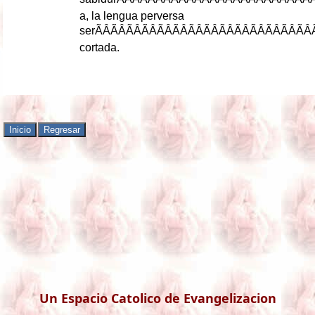
a
,
la
lengua
perversa
ser
ÃÂÃÂÃÂÃÂÃ
cortada
.
Un Espacio Catolico de Evangelizacion