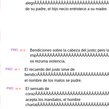
alegr
ÃÂÃÂÃÂÃÂÃ
de
su
padre
,
el
hijo
necio
entristece
a
su
madre
.
PRO
Bendiciones
sobre
la
cabeza
del
justo
;
pero
l
10
6
imp
ÃÂÃÂÃÂÃÂ
os
rezuma
violencia
.
PRO
El
recuerdo
del
justo
sirve
de
10
7
bendici
ÃÂÃÂÃÂÃÂ
el
nombre
de
los
malos
se
pudre
.
PRO
El
sensato
de
10
8
coraz
ÃÂÃÂÃÂÃÂ
acepta
los
mandatos
,
el
hombre
charlat
ÃÂÃÂÃÂÃÂ