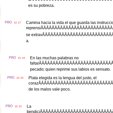
es
su
pobreza
.
PRO
Camina
hacia
la
vida
el
que
guarda
las
instrucc
10
17
reprensi
ÃÂÃÂÃÂÃÂ
se
extrav
ÃÂÃÂÃÂÃÂ
a
.
PRO
En
las
muchas
palabras
no
10
19
faltar
ÃÂÃÂÃÂÃÂ
pecado
;
quien
reprime
sus
labios
es
sensato
.
PRO
Plata
elegida
es
la
lengua
del
justo
,
el
10
20
coraz
ÃÂÃÂÃÂÃÂ
de
los
malos
vale
poco
.
PRO
La
10
22
bendici
ÃÂÃÂÃÂÃÂ