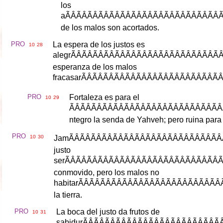
los
a
ÃÂÃÂÃÂÃÂÃ
de
los
malos
son
acortados
.
PRO
La
espera
de
los
justos
es
10
28
alegr
ÃÂÃÂÃÂÃÂ
esperanza
de
los
malos
fracasar
ÃÂÃÂÃÂÃÂ
PRO
Fortaleza
es
para
el
10
29
ÃÂÃÂÃÂÃÂÃ
ntegro
la
senda
de
Yahveh
;
pero
ruina
para
PRO
10
30
Jam
ÃÂÃÂÃÂÃÂÃ
justo
ser
ÃÂÃÂÃÂÃÂÃ
conmovido
,
pero
los
malos
no
habitar
ÃÂÃÂÃÂÃÂ
la
tierra
.
PRO
La
boca
del
justo
da
frutos
de
10
31
sabidur
ÃÂÃÂÃÂÃÂ