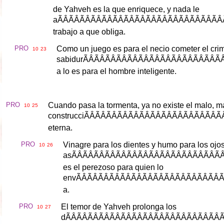
de
Yahveh
es
la
que
enriquece
,
y
nada
le
a
ÃÂÃÂÃÂÃÂÃ
trabajo
a
que
obliga
.
PRO
Como
un
juego
es
para
el
necio
cometer
el
cri
10
23
sabidur
ÃÂÃÂÃÂÃÂ
a
lo
es
para
el
hombre
inteligente
.
PRO
Cuando
pasa
la
tormenta
,
ya
no
existe
el
malo
,
m
10
25
construcci
ÃÂÃÂÃÂÃÂ
eterna
.
PRO
Vinagre
para
los
dientes
y
humo
para
los
ojo
10
26
as
ÃÂÃÂÃÂÃÂ
es
el
perezoso
para
quien
lo
env
ÃÂÃÂÃÂÃÂ
a
.
PRO
El
temor
de
Yahveh
prolonga
los
10
27
d
ÃÂÃÂÃÂÃÂÃ