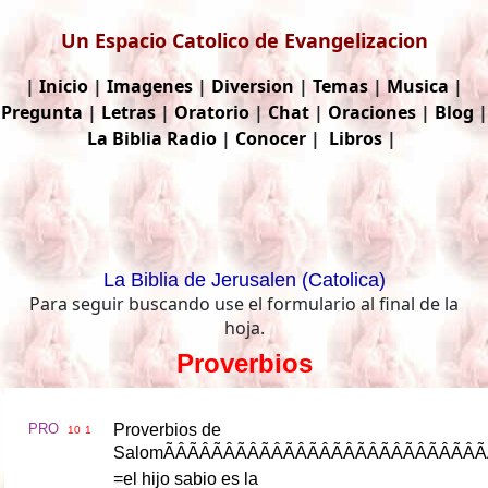
Un Espacio Catolico de Evangelizacion
|
Inicio
|
Imagenes
|
Diversion
|
Temas
|
Musica
|
Pregunta
|
Letras
|
Oratorio
|
Chat
|
Oraciones
|
Blog
|
La Biblia
Radio
|
Conocer
|
Libros
|
La Biblia de Jerusalen (Catolica)
Para seguir buscando use el formulario al final de la
hoja.
Proverbios
PRO
Proverbios
de
10
1
Salom
ÃÂÃÂÃÂÃÂ
=
el
hijo
sabio
es
la