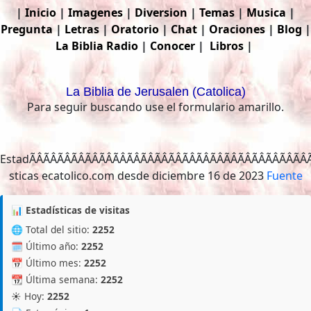
|
Inicio
|
Imagenes
|
Diversion
|
Temas
|
Musica
|
Pregunta
|
Letras
|
Oratorio
|
Chat
|
Oraciones
|
Blog
|
La Biblia
Radio
|
Conocer
|
Libros
|
La Biblia de Jerusalen (Catolica)
Para seguir buscando use el formulario amarillo.
EstadÃÂÃÂÃÂÃÂÃÂÃ
Fuente
📊 Estadísticas de visitas
🌐 Total del sitio:
2252
🗓️ Último año:
2252
📅 Último mes:
2252
📆 Última semana:
2252
☀️ Hoy:
2252