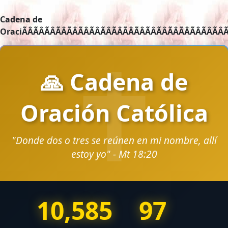
Cadena de OraciÃÂÃÂÃÂÃÂÃÂÃÂÃÂÃÂÃÂÃÂÃÂÃÂÃÂÃÂÃÂÃÂÃÂÃÂÃÂÃÂÃÂÃÂÃÂÃÂÃÂÃÂÃÂÃÂÃÂÃÂÃÂÃÂÃÂÃÂÃÂÃÂÃÂÃÂÃÂÃÂÃÂÃÂÃÂÃÂÃÂÃÂÃÂÃÂÃÂÃÂÃÂÃÂÃÂÃÂÃÂÃÂÃÂÃÂÃÂÃÂÃÂÃÂÃÂÃÂÃÂÃÂÃÂÃÂÃÂÃÂÃÂÃÂÃÂÃÂÃÂÃÂÃÂÃÂÃÂÃÂÃÂÃÂÃÂÃÂÃÂÃÂÃÂÃÂÃÂÃÂÃÂÃÂÃÂÃÂÃÂÃÂÃÂÃÂÃÂÃÂÃÂÃÂÃÂÃÂÃÂÃÂÃÂÃÂÃÂÃÂÃÂÃÂÃÂÃÂÃÂÃÂÃÂÃÂÃÂÃÂÃÂÃÂÃÂÃÂÃÂÃÂÃÂÃÂÃÂÃÂÃÂÃÂÃÂÃÂÃÂÃÂÃÂÃÂÃÂÃÂÃÂÃÂÃÂÃÂÃÂÃÂÃÂÃÂÃÂÃÂÃÂÃÂÃÂÃÂÃÂÃÂÃÂÃÂÃÂÃÂÃÂÃÂÃÂÃÂÃÂÃÂÃÂÃÂÃÂÃÂÃÂÃÂÃÂÃÂÃÂÃÂÃÂÃÂÃÂÃÂÃÂÃÂÃÂÃÂÃÂÃÂÃÂÃÂÃÂÃÂÃÂÃÂÃÂÃÂÃÂÃÂÃÂÃÂÃÂÃÂÃÂÃÂÃÂÃÂÃÂÃÂÃÂÃÂÃÂÃÂÃÂÃÂÃÂÃÂÃÂÃÂÃÂÃÂÃÂÃÂÃÂÃÂÃÂÃÂÃÂÃÂÃÂÃÂÃÂÃÂÃÂÃÂÃÂÃÂÃÂÃÂÃÂÃÂÃÂÃÂÃÂÃÂÃÂÃÂÃÂÃÂÃÂÃÂÃÂÃÂÃÂÃÂÃÂÃÂÃÂÃÂÃÂÃÂÃÂÃÂÃÂÃÂÃÂÃÂÃÂÃÂÃÂÃÂÃÂÃÂÃÂÃÂÃÂÃÂÃÂÃÂÃÂÃÂÃÂÃÂÃÂÃÂÃÂÃÂÃÂÃÂÃÂÃÂÃÂÃÂÃÂÃÂÃÂÃÂÃÂÃÂÃÂÃÂÃÂÃÂÃÂÃÂÃÂÃÂÃÂÃÂÃÂÃÂÃÂÃÂÃÂÃÂÃÂÃÂÃÂÃÂÃÂÃÂÃÂÃÂÃÂÃÂÃÂÃÂÃÂÃÂÃÂÃÂÃÂÃÂÃÂÃÂÃÂÃÂÃÂÃÂÃÂÃÂÃÂÃÂÃÂÃÂÃÂÃÂÃÂÃÂÃÂÃÂÃÂÃÂÃÂÃÂÃÂÃÂÃÂÃÂÃÂÃÂÃÂÃÂÃÂÃÂÃÂÃÂÃÂÃÂÃÂÃÂÃÂÃÂÃÂÃÂÃÂÃÂÃÂÃÂÃÂÃÂÃÂÃÂÃÂÃÂÃÂÃÂÃÂÃÂÃÂÃÂÃÂÃÂÃÂÃÂÃÂÃÂÃÂÃÂÃÂÃÂÃÂÃÂÃÂÃÂÃÂÃÂÃÂÃÂÃÂÃÂÃÂÃÂÃÂÃÂÃÂÃÂÃÂÃÂÃÂÃÂÃÂÃÂÃÂÃÂÃÂÃÂÃÂÃÂÃÂÃÂÃÂÃÂÃÂÃÂÃÂÃÂÃÂÃÂÃÂÃÂÃÂÃÂÃÂÃÂÃÂÃÂÃÂÃÂÃÂÃÂÃÂÃÂÃÂÃÂÃÂÃÂÃÂÃÂÃÂÃÂÃÂÃÂÃÂÃÂÃÂÃÂÃÂÃÂÃÂÃÂÃÂÃÂÃÂÃÂÃÂÃÂÃÂÃÂÃÂÃÂÃÂÃÂÃÂÃÂÃÂÃÂÃÂÃÂÃÂÃÂÃÂÃÂÃÂÃÂÃÂÃÂÃÂÃÂÃÂÃÂÃÂÃÂÃÂÃÂÃÂÃÂÃÂÃÂÃÂÃÂÃÂÃÂÃÂÃÂÃÂÃÂÃÂÃÂÃÂÃÂÃÂÃÂÃÂÃÂÃÂÃÂÃÂÃÂÃÂÃÂÃÂÃÂÃÂÃÂÃÂÃÂÃÂÃÂÃÂÃÂÃÂÃÂÃÂÃÂÃÂÃÂÃÂÃÂÃÂÃÂÃÂÃÂÃÂÃÂÃÂÃÂÃÂÃÂÃÂÃÂÃÂÃÂÃÂÃÂÃÂÃÂÃÂÃÂÃÂÃÂÃÂÃÂÃÂÃÂÃÂÃÂÃÂÃÂÃÂÃÂÃÂÃÂÃÂÃÂÃÂÃÂÃÂÃÂÃÂÃÂÃÂÃÂÃÂÃÂÃÂÃÂÃÂÃÂÃÂÃÂÃÂÃÂÃÂÃÂÃÂÃÂÃÂÃÂÃÂÃÂÃÂÃÂÃÂÃÂÃÂÃÂÃÂÃÂÃÂÃÂÃÂÃÂÃÂÃÂÃÂÃÂÃÂÃÂÃÂÃÂÃÂÃÂÃÂÃÂÃÂÃÂÃÂÃÂÃÂÃÂÃÂÃÂÃÂÃÂÃÂÃÂÃÂÃÂÃÂÃÂÃÂÃÂÃÂÃÂÃÂÃÂÃÂÃÂÃÂÃÂÃÂÃÂÃÂÃÂÃÂÃÂÃÂÃÂÃÂÃÂÃÂÃÂÃÂÃÂÃÂÃÂÃÂÃÂÃÂÃÂÃÂÃÂÃÂÃÂÃÂÃÂÃÂÃÂÃÂÃÂÃÂÃÂÃÂÃÂÃÂÃÂÃÂÃÂÃÂÃÂÃÂÃÂÃÂÃÂÃÂÃÂÃÂÃÂÃÂÃÂÃÂÃÂÃÂÃÂÃÂÃÂÃÂÃÂÃÂÃÂÃÂÃÂÃÂÃÂÃÂÃÂÃÂÃÂÃÂÃÂÃÂÃÂÃÂÃÂÃÂÃÂÃÂÃÂÃÂÃÂÃÂÃÂÃÂÃÂÃÂÃÂÃÂÃÂÃÂÃÂÃÂÃÂÃÂÃÂÃÂÃÂÃÂÃÂÃÂÃÂÃÂÃÂÃÂÃÂÃÂÃÂÃÂÃÂÃÂÃÂÃÂÃÂÃÂÃÂÃÂÃÂÃÂÃÂÃÂÃÂÃÂÃÂÃÂÃÂÃÂÃÂÃÂÃÂÃÂÃÂÃÂÃÂÃÂÃÂÃÂÃÂÃÂÃÂÃÂÃÂÃÂÃÂÃÂÃÂÃÂÃÂÃÂÃÂÃÂÃÂÃÂÃÂÃÂÃÂÃÂÃÂÃÂÃÂÃÂÃÂÃÂÃÂÃÂÃÂÃÂÃÂÃÂÃÂÃÂÃÂÃÂÃÂÃÂÃÂÃÂÃÂÃÂÃÂÃÂÃÂÃÂÃÂÃÂÃÂÃÂÃÂÃÂÃÂÃÂÃÂÃÂÃÂÃÂÃÂÃÂÃÂÃÂÃÂÃÂÃÂÃÂÃÂÃÂÃÂÃÂÃÂÃÂÃÂÃÂÃÂÃÂÃÂÃÂÃÂÃÂÃÂÃÂÃÂÃÂÃÂÃÂÃÂÃÂÃÂÃÂÃÂÃÂÃÂÃÂÃÂÃÂÃÂÃÂÃÂÃÂÃÂÃÂÃÂÃÂÃÂÃÂÃÂÃÂÃÂÃÂÃÂÃÂÃÂÃÂÃÂÃÂÃÂÃÂÃÂÃÂÃÂÃÂÃÂÃÂÃÂÃÂÃÂÃÂÃÂÃÂÃÂÃÂÃÂÃÂÃÂÃÂÃÂÃÂÃÂÃÂÃÂÃÂÃÂÃÂÃÂÃÂÃÂÃÂÃÂÃÂÃÂÃÂÃÂÃÂÃÂÃÂÃÂÃÂÃÂÃÂÃÂÃÂÃÂÃÂÃÂÃÂÃÂÃÂÃÂÃÂÃÂÃÂÃÂÃÂÃÂÃÂÃÂÃÂÃÂÃÂÃÂÃÂÃÂÃÂÃÂÃÂÃÂÃÂÃÂÃÂÃÂÃÂÃÂÃÂÃÂÃÂÃÂÃÂÃÂÃÂÃÂÃÂÃÂÃÂÃÂÃÂÃÂÃÂÃÂÃÂÃÂÃÂÃÂÃÂÃÂÃÂÃÂÃÂÃÂÃÂÃÂÃÂÃÂÃÂÃÂÃÂÃÂÃÂÃÂÃÂÃÂÃÂÃÂÃÂÃÂÃÂÃÂÃÂÃÂÃÂÃÂÃÂÃÂÃÂÃÂÃÂÃÂÃÂÃÂÃÂÃÂÃÂÃÂÃÂÃÂÃÂÃÂÃÂÃÂÃÂÃÂÃÂÃÂÃÂÃÂÃÂÃÂÃÂÃÂÃÂÃÂÃÂÃÂÃÂÃÂÃÂÃÂÃÂÃÂÃÂÃÂÃÂÃÂÃÂÃÂÃÂÃÂÃÂÃÂÃÂÃÂÃÂÃÂÃÂÃÂÃÂÃÂÃÂÃÂÃÂÃÂÃÂÃÂÃÂÃÂÃÂÃÂÃÂÃÂÃÂÃÂÃÂÃÂÃÂÃÂÃÂÃÂÃÂÃÂÃÂÃÂÃÂÃÂÃÂÃÂÃÂÃÂÃÂÃÂÃÂÃÂÃÂÃÂÃÂÃÂÃÂÃÂÃÂÃÂÃÂÃÂÃÂÃÂÃÂÃÂÃÂÃÂÃÂÃÂÃÂÃÂÃÂÃÂÃÂÃÂÃÂÃÂÃÂÃÂÃÂÃÂÃÂÃÂÃÂÃÂÃÂÃÂÃÂÃÂÃÂÃÂÃÂÃÂÃÂÃÂÃÂÃÂÃÂÃÂÃÂÃÂÃÂÃÂÃÂÃÂÃÂÃÂÃÂÃÂÃÂÃÂÃÂÃÂÃÂÃÂÃÂÃÂÃÂÃÂÃÂÃÂÃÂÃÂÃÂÃÂÃÂÃÂÃÂÃÂÃÂÃÂÃÂÃÂÃÂÃÂÃÂÃÂÃÂÃÂÃÂÃÂÃÂÃÂÃÂÃÂÃÂÃÂÃÂÃÂÃÂÃÂÃÂÃÂÃÂÃÂÃÂÃÂÃÂÃÂÃÂÃÂÃÂÃÂÃÂÃÂÃÂÃÂÃÂÃÂÃÂÃÂÃÂÃÂÃÂÃÂÃÂÃÂÃÂÃÂÃÂÃÂÃÂÃÂÃÂÃÂÃÂÃÂÃÂÃÂÃÂÃÂÃÂÃÂÃÂÃÂÃÂÃÂÃÂÃÂÃÂÃÂÃÂÃÂÃÂÃÂÃÂÃÂÃÂÃÂÃÂÃÂÃÂÃÂÃÂÃÂÃÂÃÂÃÂÃÂÃÂÃÂÃÂÃÂÃÂÃÂÃÂÃÂÃÂÃÂÃÂÃÂÃÂÃÂÃÂÃÂÃÂÃÂÃÂÃÂÃÂÃÂÃÂÃÂÃÂÃÂÃÂÃÂÃÂÃÂÃÂÃÂÃÂÃÂÃÂÃÂÃÂÃÂÃÂÃÂÃÂÃÂÃÂÃÂÃÂÃÂÃÂÃÂÃÂÃÂÃÂÃÂÃÂÃÂÃÂÃÂÃÂÃÂÃÂÃÂÃÂÃÂÃÂÃÂÃÂÃÂÃÂÃÂÃÂÃÂÃÂÃÂÃÂÃÂÃÂÃÂÃÂÃÂÃÂÃÂÃÂÃÂÃÂÃÂÃÂÃÂÃÂÃÂÃÂÃÂÃÂÃÂÃÂÃÂÃÂÃÂÃÂÃÂÃÂÃÂÃÂÃÂÃÂÃÂÃÂÃÂÃÂÃÂÃÂÃÂÃÂÃÂÃÂÃÂÃÂÃÂÃÂÃÂÃÂÃÂÃÂÃÂÃÂÃÂÃÂÃÂÃÂÃÂÃÂÃÂÃÂÃÂÃÂÃÂÃÂÃÂÃÂÃÂÃÂÃÂÃÂÃÂÃÂÃÂÃÂÃÂÃÂÃÂÃÂÃÂÃÂÃÂÃÂÃÂÃÂÃÂÃÂÃÂÃÂÃÂÃÂÃÂÃÂÃÂÃÂÃÂÃÂÃÂÃÂÃÂÃÂÃÂÃÂÃÂÃÂÃÂÃÂÃÂÃÂÃÂÃÂÃÂÃÂÃÂÃÂÃÂÃÂÃÂÃÂÃÂÃÂÃÂÃÂÃÂÃÂÃÂÃÂÃÂÃÂÃÂÃÂÃÂÃÂÃÂÃÂÃÂÃÂÃÂÃÂÃÂÃÂÃÂÃÂÃÂÃÂÃÂÃÂÃÂÃÂÃÂÃÂÃÂÃÂÃÂÃÂÃÂÃÂÃÂÃÂÃÂÃÂÃÂÃÂÃÂÃÂÃÂÃÂÃÂÃÂÃÂÃÂÃÂÃÂÃÂÃÂÃÂÃÂÃÂÃÂÃÂÃÂÃÂÃÂÃÂÃÂÃÂÃÂÃÂÃÂÃÂÃÂÃÂÃÂÃÂÃÂÃÂÃÂÃÂÃÂÃÂÃÂÃÂÃÂÃÂÃÂÃÂÃÂÃÂÃÂÃÂÃÂÃÂÃÂÃÂÃÂÃÂÃÂÃÂÃÂÃÂÃÂÃÂÃÂÃÂÃÂÃÂÃÂÃÂÃÂÃÂÃÂÃÂÃÂÃÂÃÂÃÂÃÂÃÂÃÂÃÂÃÂÃÂÃÂÃÂÃÂÃÂÃÂÃÂÃÂÃÂÃÂÃÂÃÂÃÂÃÂÃÂÃÂÃÂÃÂÃÂÃÂÃÂÃÂÃÂÃÂÃÂÃÂÃÂÃÂÃÂÃÂÃÂÃÂÃÂÃÂÃÂÃÂÃÂÃÂÃÂÃÂÃÂÃÂÃÂÃÂÃÂÃÂÃÂÃÂÃÂÃÂÃÂÃÂÃÂÃÂÃÂÃÂÃÂÃÂÃÂÃÂÃÂÃÂÃÂÃÂÃÂÃÂÃÂÃÂÃÂÃÂÃÂÃÂÃÂÃÂÃÂÃÂÃÂÃÂÃÂÃÂÃÂÃÂÃÂÃÂÃÂÃÂÃÂÃÂÃÂÃÂÃÂÃÂÃÂÃÂÃÂÃÂÃÂÃÂÃÂÃÂÃÂÃÂÃÂÃÂÃÂÃÂÃÂÃÂÃÂÃÂÃÂÃÂÃÂÃÂÃÂÃÂÃÂÃÂÃÂÃÂÃÂÃÂÃÂÃÂÃÂÃÂÃÂÃÂÃÂÃÂÃÂÃÂÃÂÃÂÃÂÃÂÃÂÃÂÃÂÃÂÃÂÃÂÃÂÃÂÃÂÃÂÃÂÃÂÃÂÃÂÃÂÃÂÃÂÃÂÃÂÃÂÃÂÃÂÃÂÃÂÃÂÃÂÃÂÃÂÃÂÃÂÃÂÃÂÃÂÃÂÃÂÃÂÃÂÃÂÃÂÃÂÃÂÃÂÃÂÃÂÃÂÃÂÃÂÃÂÃÂÃÂÃÂÃÂÃÂÃÂÃÂÃÂÃÂÃÂÃÂÃÂÃÂÃÂÃÂÃÂÃÂÃÂÃÂÃÂÃÂÃÂÃÂÃÂÃÂÃÂÃÂÃÂÃÂÃÂÃÂÃÂÃÂÃÂÃÂÃÂÃÂÃÂÃÂÃÂÃÂÃÂÃÂÃÂÃÂÃÂÃÂÃÂÃÂÃÂÃÂÃÂÃÂÃÂÃÂÃÂÃÂÃÂÃÂÃÂÃÂÃÂÃÂÃÂÃÂÃÂÃÂÃÂÃÂÃÂÃÂÃÂÃÂÃÂÃÂÃÂÃÂÃÂÃÂÃÂÃÂÃÂÃÂÃÂÃÂÃÂÃÂÃÂÃÂÃÂÃÂÃÂÃÂÃÂÃÂÃÂÃÂÃÂÃÂÃÂÃÂÃÂÃÂÃÂÃÂÃÂÃÂÃÂÃÂÃÂÃÂÃÂÃÂÃÂÃÂÃÂÃÂÃÂÃÂÃÂÃÂÃÂÃÂÃÂÃÂÃÂÃÂÃÂÃÂÃÂÃÂÃÂÃÂÃÂÃÂÃÂÃÂÃÂÃÂÃÂÃÂÃÂÃÂÃÂÃÂÃÂÃÂÃÂÃÂÃÂÃÂÃÂÃÂÃÂÃÂÃÂÃÂÃÂÃÂÃÂÃÂÃÂÃÂÃÂÃÂÃÂÃÂÃÂÃÂÃÂÃÂÃÂÃÂÃÂÃÂÃÂÃÂÃÂÃÂÃÂÃÂÃÂÃÂÃÂÃÂÃÂÃÂÃÂÃÂÃÂÃÂÃÂÃÂÃÂÃÂÃÂÃÂÃÂÃÂÃÂÃÂÃÂÃÂÃÂÃÂÃÂÃÂÃÂÃÂÃÂÃÂÃÂÃÂÃÂÃÂÃÂÃÂÃÂÃÂÃÂÃÂÃÂÃÂÃÂÃÂÃÂÃÂÃÂÃÂÃÂÃÂÃÂÃÂÃÂÃÂÃÂÃÂÃÂÃÂÃÂÃÂÃÂÃÂÃÂÃÂÃÂÃÂÃÂÃÂÃÂÃÂÃÂÃÂÃÂÃÂÃÂÃÂÃÂÃÂÃÂÃÂÃÂÃÂÃÂÃÂÃÂÃÂÃÂÃÂÃÂÃÂÃÂÃÂÃÂÃÂÃÂÃÂÃÂÃÂÃÂÃÂÃÂÃÂÃÂÃÂÃÂÃÂÃÂÃÂÃÂÃÂÃÂÃÂÃÂÃÂÃÂÃÂÃÂÃÂÃÂÃÂÃÂÃÂÃÂÃÂÃÂÃÂÃÂÃÂÃÂÃÂÃÂÃÂÃÂÃÂÃÂÃÂÃÂÃÂÃÂÃÂÃÂÃÂÃÂÃÂÃÂÃÂÃÂÃÂÃÂÃÂÃÂÃÂÃÂÃÂÃÂÃÂÃÂÃÂÃÂÃÂÃÂÃÂÃÂÃÂÃÂÃÂÃÂÃÂÃÂÃÂÃÂÃÂÃÂÃÂÃÂÃÂÃÂÃÂÃÂÃÂÃÂÃÂÃÂÃÂÃÂÃÂÃÂÃÂÃÂÃÂÃÂÃÂÃÂÃÂÃÂÃÂÃÂÃÂÃÂÃÂÃÂÃÂÃÂÃÂÃÂÃÂÃÂÃÂÃÂÃÂÃÂÃÂÃÂÃÂÃÂÃÂÃÂÃÂÃÂÃÂÃÂÃÂÃÂÃÂÃÂÃÂÃÂÃÂÃÂÃÂÃÂÃÂÃÂÃÂÃÂÃÂÃÂÃÂÃÂÃÂÃÂÃÂÃÂÃÂÃÂÃÂÃÂÃÂÃÂÃÂÃÂÃÂÃÂÃÂÃÂÃÂÃÂÃÂÃÂÃÂÃÂÃÂÃÂÃÂÃÂÃÂÃÂÃÂÃÂÃÂÃÂÃÂÃÂÃÂÃÂÃÂÃÂÃÂÃÂÃÂÃÂÃÂÃÂÃÂÃÂÃÂÃÂÃÂÃÂÃÂÃÂÃÂÃÂÃÂÃÂÃÂÃÂÃÂÃÂÃÂÃÂÃÂÃÂÃÂÃÂÃÂÃÂÃÂÃÂÃÂÃÂÃÂÃÂÃÂÃÂÃÂÃÂÃÂÃÂÃÂÃÂÃÂÃÂÃÂÃÂÃÂÃÂÃÂÃÂÃÂÃÂÃÂÃÂÃÂÃÂÃÂÃÂÃÂÃÂÃÂÃÂÃÂÃÂÃÂÃÂÃÂÃÂÃÂÃÂÃÂÃÂÃÂÃÂÃÂÃÂÃÂÃÂÃÂÃÂÃÂÃÂÃÂÃÂÃÂÃÂÃÂÃÂÃÂÃÂÃÂÃÂÃÂÃÂÃÂÃÂÃÂÃÂÃÂÃÂÃÂÃÂÃÂÃÂÃÂÃÂÃÂÃÂÃÂÃÂÃÂÃÂÃÂÃÂÃÂÃÂÃÂÃÂÃÂÃÂÃÂÃÂÃÂÃÂÃÂÃÂÃÂÃÂÃÂÃÂÃÂÃÂÃÂÃÂÃÂÃÂÃÂÃÂÃÂÃÂÃÂÃÂÃÂÃÂÃÂÃÂÃÂÃÂÃÂÃÂÃÂÃÂÃÂÃÂÃÂÃÂÃÂÃÂÃÂÃÂÃÂÃÂÃÂÃÂÃÂÃÂÃÂÃÂÃÂÃÂÃÂÃÂÃÂÃÂÃÂÃÂÃÂÃÂÃÂÃÂÃÂÃÂÃÂÃÂÃÂÃÂÃÂÃÂÃÂÃÂÃÂÃÂÃÂÃÂÃÂÃÂÃÂÃÂÃÂÃÂÃÂÃÂÃÂÃÂÃÂÃÂÃÂÃÂÃÂÃÂÃÂÃÂÃÂÃÂÃÂÃÂÃÂÃÂÃÂÃÂÃÂÃÂÃÂÃÂÃÂÃÂÃÂÃÂÃÂÃÂÃÂÃÂÃÂÃÂÃÂÃÂÃÂÃÂÃÂÃÂÃÂÃÂÃÂÃÂÃÂÃÂÃÂÃÂÃÂÃ