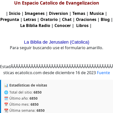
Un Espacio Catolico de Evangelizacion
|
Inicio
|
Imagenes
|
Diversion
|
Temas
|
Musica
|
Pregunta
|
Letras
|
Oratorio
|
Chat
|
Oraciones
|
Blog
|
La Biblia
Radio
|
Conocer
|
Libros
|
La Biblia de Jerusalen (Catolica)
Para seguir buscando use el formulario amarillo.
EstadÃÂÃÂÃÂÃÂÃÂÃ
Fuente
📊 Estadísticas de visitas
🌐 Total del sitio:
6850
🗓️ Último año:
6850
📅 Último mes:
6850
📆 Última semana:
6850