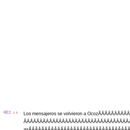
RE2
1
5
Los
mensajeros
se
volvieron
a
Ocoz
ÃÂÃ
as
ÃÂÃÂÃÂÃÂÃÂ