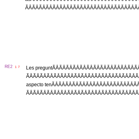
RE2
1
7
Les
pregunt
ÃÂÃÂÃÂÃÂ
aspecto
ten
ÃÂÃÂÃÂÃÂ