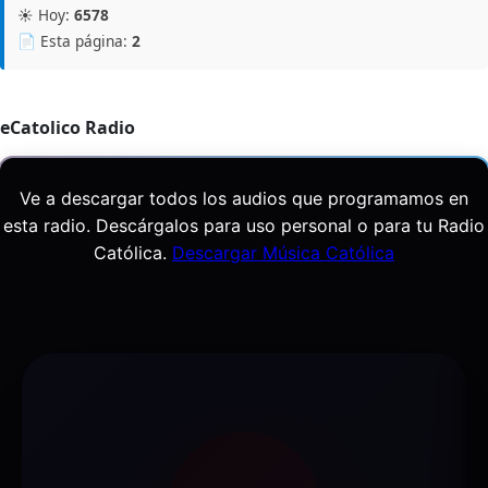
☀️ Hoy:
6578
📄 Esta página:
2
eCatolico Radio