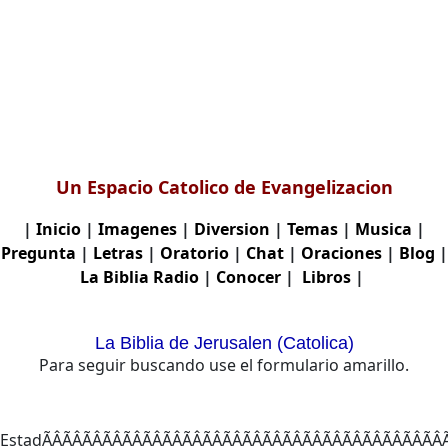
Un Espacio Catolico de Evangelizacion
|
Inicio
|
Imagenes
|
Diversion
|
Temas
|
Musica
|
Pregunta
|
Letras
|
Oratorio
|
Chat
|
Oraciones
|
Blog
|
La Biblia
Radio
|
Conocer
|
Libros
|
La Biblia de Jerusalen (Catolica)
Para seguir buscando use el formulario amarillo.
EstadÃÂÃÂÃÂÃÂÃÂÃ