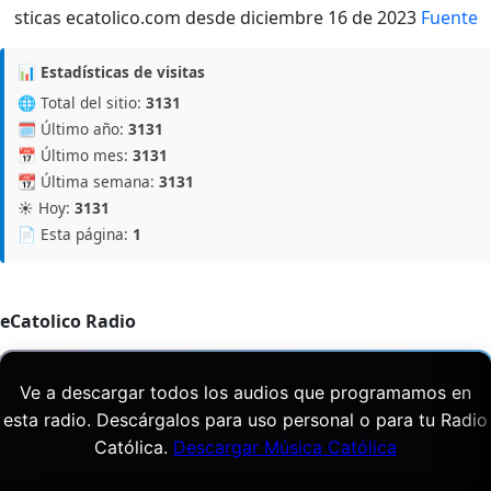
Fuente
📊 Estadísticas de visitas
🌐 Total del sitio:
3131
🗓️ Último año:
3131
📅 Último mes:
3131
📆 Última semana:
3131
☀️ Hoy:
3131
📄 Esta página:
1
eCatolico Radio