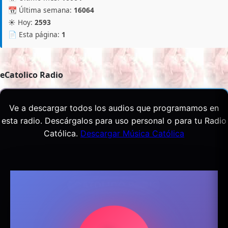
📆 Última semana:
16064
☀️ Hoy:
2593
📄 Esta página:
1
eCatolico Radio