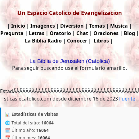
Un Espacio Catolico de Evangelizacion
|
Inicio
|
Imagenes
|
Diversion
|
Temas
|
Musica
|
Pregunta
|
Letras
|
Oratorio
|
Chat
|
Oraciones
|
Blog
|
La Biblia
Radio
|
Conocer
|
Libros
|
La Biblia de Jerusalen (Catolica)
Para seguir buscando use el formulario amarillo.
EstadÃÂÃÂÃÂÃÂÃÂÃÂÃÂÃÂÃÂÃÂÃÂÃÂÃ
Fuente
📊 Estadísticas de visitas
🌐 Total del sitio:
16064
🗓️ Último año:
16064
📅 Último mes:
16064