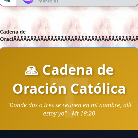
Cadena de OraciÃÂÃÂÃÂÃÂÃÂÃÂÃÂÃÂÃÂÃÂÃÂÃÂÃÂÃÂÃÂÃÂÃÂÃÂÃÂÃÂÃÂÃÂÃÂÃÂÃÂÃÂÃÂÃÂÃÂÃÂÃÂÃÂÃÂÃÂÃÂÃÂÃÂÃÂÃÂÃÂÃÂÃÂÃÂÃÂÃÂÃÂÃÂÃÂÃÂÃÂÃÂÃÂÃÂÃÂÃÂÃÂÃÂÃÂÃÂÃÂÃÂÃÂÃÂÃÂÃÂÃÂÃÂÃÂÃÂÃÂÃÂÃÂÃÂÃÂÃÂÃÂÃÂÃÂÃÂÃÂÃÂÃÂÃÂÃÂÃÂÃÂÃÂÃÂÃÂÃÂÃÂÃÂÃÂÃÂÃÂÃÂÃÂÃÂÃÂÃÂÃÂÃÂÃÂÃÂÃÂÃÂÃÂÃÂÃÂÃÂÃÂÃÂÃÂÃÂÃÂÃÂÃÂÃÂÃÂÃÂÃÂÃÂÃÂÃÂÃÂÃÂÃÂÃÂÃÂÃÂÃÂÃÂÃÂÃÂÃÂÃÂÃÂÃÂÃÂÃÂÃÂÃÂÃÂÃÂÃÂÃÂÃÂÃÂÃÂÃÂÃÂÃÂÃÂÃÂÃÂÃÂÃÂÃÂÃÂÃÂÃÂÃÂÃÂÃÂÃÂÃÂÃÂÃÂÃÂÃÂÃÂÃÂÃÂÃÂÃÂÃÂÃÂÃÂÃÂÃÂÃÂÃÂÃÂÃÂÃÂÃÂÃÂÃÂÃÂÃÂÃÂÃÂÃÂÃÂÃÂÃÂÃÂÃÂÃÂÃÂÃÂÃÂÃÂÃÂÃÂÃÂÃÂÃÂÃÂÃÂÃÂÃÂÃÂÃÂÃÂÃÂÃÂÃÂÃÂÃÂÃÂÃÂÃÂÃÂÃÂÃÂÃÂÃÂÃÂÃÂÃÂÃÂÃÂÃÂÃÂÃÂÃÂÃÂÃÂÃÂÃÂÃÂÃÂÃÂÃÂÃÂÃÂÃÂÃÂÃÂÃÂÃÂÃÂÃÂÃÂÃÂÃÂÃÂÃÂÃÂÃÂÃÂÃÂÃÂÃÂÃÂÃÂÃÂÃÂÃÂÃÂÃÂÃÂÃÂÃÂÃÂÃÂÃÂÃÂÃÂÃÂÃÂÃÂÃÂÃÂÃÂÃÂÃÂÃÂÃÂÃÂÃÂÃÂÃÂÃÂÃÂÃÂÃÂÃÂÃÂÃÂÃÂÃÂÃÂÃÂÃÂÃÂÃÂÃÂÃÂÃÂÃÂÃÂÃÂÃÂÃÂÃÂÃÂÃÂÃÂÃÂÃÂÃÂÃÂÃÂÃÂÃÂÃÂÃÂÃÂÃÂÃÂÃÂÃÂÃÂÃÂÃÂÃÂÃÂÃÂÃÂÃÂÃÂÃÂÃÂÃÂÃÂÃÂÃÂÃÂÃÂÃÂÃÂÃÂÃÂÃÂÃÂÃÂÃÂÃÂÃÂÃÂÃÂÃÂÃÂÃÂÃÂÃÂÃÂÃÂÃÂÃÂÃÂÃÂÃÂÃÂÃÂÃÂÃÂÃÂÃÂÃÂÃÂÃÂÃÂÃÂÃÂÃÂÃÂÃÂÃÂÃÂÃÂÃÂÃÂÃÂÃÂÃÂÃÂÃÂÃÂÃÂÃÂÃÂÃÂÃÂÃÂÃÂÃÂÃÂÃÂÃÂÃÂÃÂÃÂÃÂÃÂÃÂÃÂÃÂÃÂÃÂÃÂÃÂÃÂÃÂÃÂÃÂÃÂÃÂÃÂÃÂÃÂÃÂÃÂÃÂÃÂÃÂÃÂÃÂÃÂÃÂÃÂÃÂÃÂÃÂÃÂÃÂÃÂÃÂÃÂÃÂÃÂÃÂÃÂÃÂÃÂÃÂÃÂÃÂÃÂÃÂÃÂÃÂÃÂÃÂÃÂÃÂÃÂÃÂÃÂÃÂÃÂÃÂÃÂÃÂÃÂÃÂÃÂÃÂÃÂÃÂÃÂÃÂÃÂÃÂÃÂÃÂÃÂÃÂÃÂÃÂÃÂÃÂÃÂÃÂÃÂÃÂÃÂÃÂÃÂÃÂÃÂÃÂÃÂÃÂÃÂÃÂÃÂÃÂÃÂÃÂÃÂÃÂÃÂÃÂÃÂÃÂÃÂÃÂÃÂÃÂÃÂÃÂÃÂÃÂÃÂÃÂÃÂÃÂÃÂÃÂÃÂÃÂÃÂÃÂÃÂÃÂÃÂÃÂÃÂÃÂÃÂÃÂÃÂÃÂÃÂÃÂÃÂÃÂÃÂÃÂÃÂÃÂÃÂÃÂÃÂÃÂÃÂÃÂÃÂÃÂÃÂÃÂÃÂÃÂÃÂÃÂÃÂÃÂÃÂÃÂÃÂÃÂÃÂÃÂÃÂÃÂÃÂÃÂÃÂÃÂÃÂÃÂÃÂÃÂÃÂÃÂÃÂÃÂÃÂÃÂÃÂÃÂÃÂÃÂÃÂÃÂÃÂÃÂÃÂÃÂÃÂÃÂÃÂÃÂÃÂÃÂÃÂÃÂÃÂÃÂÃÂÃÂÃÂÃÂÃÂÃÂÃÂÃÂÃÂÃÂÃÂÃÂÃÂÃÂÃÂÃÂÃÂÃÂÃÂÃÂÃÂÃÂÃÂÃÂÃÂÃÂÃÂÃÂÃÂÃÂÃÂÃÂÃÂÃÂÃÂÃÂÃÂÃÂÃÂÃÂÃÂÃÂÃÂÃÂÃÂÃÂÃÂÃÂÃÂÃÂÃÂÃÂÃÂÃÂÃÂÃÂÃÂÃÂÃÂÃÂÃÂÃÂÃÂÃÂÃÂÃÂÃÂÃÂÃÂÃÂÃÂÃÂÃÂÃÂÃÂÃÂÃÂÃÂÃÂÃÂÃÂÃÂÃÂÃÂÃÂÃÂÃÂÃÂÃÂÃÂÃÂÃÂÃÂÃÂÃÂÃÂÃÂÃÂÃÂÃÂÃÂÃÂÃÂÃÂÃÂÃÂÃÂÃÂÃÂÃÂÃÂÃÂÃÂÃÂÃÂÃÂÃÂÃÂÃÂÃÂÃÂÃÂÃÂÃÂÃÂÃÂÃÂÃÂÃÂÃÂÃÂÃÂÃÂÃÂÃÂÃÂÃÂÃÂÃÂÃÂÃÂÃÂÃÂÃÂÃÂÃÂÃÂÃÂÃÂÃÂÃÂÃÂÃÂÃÂÃÂÃÂÃÂÃÂÃÂÃÂÃÂÃÂÃÂÃÂÃÂÃÂÃÂÃÂÃÂÃÂÃÂÃÂÃÂÃÂÃÂÃÂÃÂÃÂÃÂÃÂÃÂÃÂÃÂÃÂÃÂÃÂÃÂÃÂÃÂÃÂÃÂÃÂÃÂÃÂÃÂÃÂÃÂÃÂÃÂÃÂÃÂÃÂÃÂÃÂÃÂÃÂÃÂÃÂÃÂÃÂÃÂÃÂÃÂÃÂÃÂÃÂÃÂÃÂÃÂÃÂÃÂÃÂÃÂÃÂÃÂÃÂÃÂÃÂÃÂÃÂÃÂÃÂÃÂÃÂÃÂÃÂÃÂÃÂÃÂÃÂÃÂÃÂÃÂÃÂÃÂÃÂÃÂÃÂÃÂÃÂÃÂÃÂÃÂÃÂÃÂÃÂÃÂÃÂÃÂÃÂÃÂÃÂÃÂÃÂÃÂÃÂÃÂÃÂÃÂÃÂÃÂÃÂÃÂÃÂÃÂÃÂÃÂÃÂÃÂÃÂÃÂÃÂÃÂÃÂÃÂÃÂÃÂÃÂÃÂÃÂÃÂÃÂÃÂÃÂÃÂÃÂÃÂÃÂÃÂÃÂÃÂÃÂÃÂÃÂÃÂÃÂÃÂÃÂÃÂÃÂÃÂÃÂÃÂÃÂÃÂÃÂÃÂÃÂÃÂÃÂÃÂÃÂÃÂÃÂÃÂÃÂÃÂÃÂÃÂÃÂÃÂÃÂÃÂÃÂÃÂÃÂÃÂÃÂÃÂÃÂÃÂÃÂÃÂÃÂÃÂÃÂÃÂÃÂÃÂÃÂÃÂÃÂÃÂÃÂÃÂÃÂÃÂÃÂÃÂÃÂÃÂÃÂÃÂÃÂÃÂÃÂÃÂÃÂÃÂÃÂÃÂÃÂÃÂÃÂÃÂÃÂÃÂÃÂÃÂÃÂÃÂÃÂÃÂÃÂÃÂÃÂÃÂÃÂÃÂÃÂÃÂÃÂÃÂÃÂÃÂÃÂÃÂÃÂÃÂÃÂÃÂÃÂÃÂÃÂÃÂÃÂÃÂÃÂÃÂÃÂÃÂÃÂÃÂÃÂÃÂÃÂÃÂÃÂÃÂÃÂÃÂÃÂÃÂÃÂÃÂÃÂÃÂÃÂÃÂÃÂÃÂÃÂÃÂÃÂÃÂÃÂÃÂÃÂÃÂÃÂÃÂÃÂÃÂÃÂÃÂÃÂÃÂÃÂÃÂÃÂÃÂÃÂÃÂÃÂÃÂÃÂÃÂÃÂÃÂÃÂÃÂÃÂÃÂÃÂÃÂÃÂÃÂÃÂÃÂÃÂÃÂÃÂÃÂÃÂÃÂÃÂÃÂÃÂÃÂÃÂÃÂÃÂÃÂÃÂÃÂÃÂÃÂÃÂÃÂÃÂÃÂÃÂÃÂÃÂÃÂÃÂÃÂÃÂÃÂÃÂÃÂÃÂÃÂÃÂÃÂÃÂÃÂÃÂÃÂÃÂÃÂÃÂÃÂÃÂÃÂÃÂÃÂÃÂÃÂÃÂÃÂÃÂÃÂÃÂÃÂÃÂÃÂÃÂÃÂÃÂÃÂÃÂÃÂÃÂÃÂÃÂÃÂÃÂÃÂÃÂÃÂÃÂÃÂÃÂÃÂÃÂÃÂÃÂÃÂÃÂÃÂÃÂÃÂÃÂÃÂÃÂÃÂÃÂÃÂÃÂÃÂÃÂÃÂÃÂÃÂÃÂÃÂÃÂÃÂÃÂÃÂÃÂÃÂÃÂÃÂÃÂÃÂÃÂÃÂÃÂÃÂÃÂÃÂÃÂÃÂÃÂÃÂÃÂÃÂÃÂÃÂÃÂÃÂÃÂÃÂÃÂÃÂÃÂÃÂÃÂÃÂÃÂÃÂÃÂÃÂÃÂÃÂÃÂÃÂÃÂÃÂÃÂÃÂÃÂÃÂÃÂÃÂÃÂÃÂÃÂÃÂÃÂÃÂÃÂÃÂÃÂÃÂÃÂÃÂÃÂÃÂÃÂÃÂÃÂÃÂÃÂÃÂÃÂÃÂÃÂÃÂÃÂÃÂÃÂÃÂÃÂÃÂÃÂÃÂÃÂÃÂÃÂÃÂÃÂÃÂÃÂÃÂÃÂÃÂÃÂÃÂÃÂÃÂÃÂÃÂÃÂÃÂÃÂÃÂÃÂÃÂÃÂÃÂÃÂÃÂÃÂÃÂÃÂÃÂÃÂÃÂÃÂÃÂÃÂÃÂÃÂÃÂÃÂÃÂÃÂÃÂÃÂÃÂÃÂÃÂÃÂÃÂÃÂÃÂÃÂÃÂÃÂÃÂÃÂÃÂÃÂÃÂÃÂÃÂÃÂÃÂÃÂÃÂÃÂÃÂÃÂÃÂÃÂÃÂÃÂÃÂÃÂÃÂÃÂÃÂÃÂÃÂÃÂÃÂÃÂÃÂÃÂÃÂÃÂÃÂÃÂÃÂÃÂÃÂÃÂÃÂÃÂÃÂÃÂÃÂÃÂÃÂÃÂÃÂÃÂÃÂÃÂÃÂÃÂÃÂÃÂÃÂÃÂÃÂÃÂÃÂÃÂÃÂÃÂÃÂÃÂÃÂÃÂÃÂÃÂÃÂÃÂÃÂÃÂÃÂÃÂÃÂÃÂÃÂÃÂÃÂÃÂÃÂÃÂÃÂÃÂÃÂÃÂÃÂÃÂÃÂÃÂÃÂÃÂÃÂÃÂÃÂÃÂÃÂÃÂÃÂÃÂÃÂÃÂÃÂÃÂÃÂÃÂÃÂÃÂÃÂÃÂÃÂÃÂÃÂÃÂÃÂÃÂÃÂÃÂÃÂÃÂÃÂÃÂÃÂÃÂÃÂÃÂÃÂÃÂÃÂÃÂÃÂÃÂÃÂÃÂÃÂÃÂÃÂÃÂÃÂÃÂÃÂÃÂÃÂÃÂÃÂÃÂÃÂÃÂÃÂÃÂÃÂÃÂÃÂÃÂÃÂÃÂÃÂÃÂÃÂÃÂÃÂÃÂÃÂÃÂÃÂÃÂÃÂÃÂÃÂÃÂÃÂÃÂÃÂÃÂÃÂÃÂÃÂÃÂÃÂÃÂÃÂÃÂÃÂÃÂÃÂÃÂÃÂÃÂÃÂÃÂÃÂÃÂÃÂÃÂÃÂÃÂÃÂÃÂÃÂÃÂÃÂÃÂÃÂÃÂÃÂÃÂÃÂÃÂÃÂÃÂÃÂÃÂÃÂÃÂÃÂÃÂÃÂÃÂÃÂÃÂÃÂÃÂÃÂÃÂÃÂÃÂÃÂÃÂÃÂÃÂÃÂÃÂÃÂÃÂÃÂÃÂÃÂÃÂÃÂÃÂÃÂÃÂÃÂÃÂÃÂÃÂÃÂÃÂÃÂÃÂÃÂÃÂÃÂÃÂÃÂÃÂÃÂÃÂÃÂÃÂÃÂÃÂÃÂÃÂÃÂÃÂÃÂÃÂÃÂÃÂÃÂÃÂÃÂÃÂÃÂÃÂÃÂÃÂÃÂÃÂÃÂÃÂÃÂÃÂÃÂÃÂÃÂÃÂÃÂÃÂÃÂÃÂÃÂÃÂÃÂÃÂÃÂÃÂÃÂÃÂÃÂÃÂÃÂÃÂÃÂÃÂÃÂÃÂÃÂÃÂÃÂÃÂÃÂÃÂÃÂÃÂÃÂÃÂÃÂÃÂÃÂÃÂÃÂÃÂÃÂÃÂÃÂÃÂÃÂÃÂÃÂÃÂÃÂÃÂÃÂÃÂÃÂÃÂÃÂÃÂÃÂÃÂÃÂÃÂÃÂÃÂÃÂÃÂÃÂÃÂÃÂÃÂÃÂÃÂÃÂÃÂÃÂÃÂÃÂÃÂÃÂÃÂÃÂÃÂÃÂÃÂÃÂÃÂÃÂÃÂÃÂÃÂÃÂÃÂÃÂÃÂÃÂÃÂÃÂÃÂÃÂÃÂÃÂÃÂÃÂÃÂÃÂÃÂÃÂÃÂÃÂÃÂÃÂÃÂÃÂÃÂÃÂÃÂÃÂÃÂÃÂÃÂÃÂÃÂÃÂÃÂÃÂÃÂÃÂÃÂÃÂÃÂÃÂÃÂÃÂÃÂÃÂÃÂÃÂÃÂÃÂÃÂÃÂÃÂÃÂÃÂÃÂÃÂÃÂÃÂÃÂÃÂÃÂÃÂÃÂÃÂÃÂÃÂÃÂÃÂÃÂÃÂÃÂÃÂÃÂÃÂÃÂÃÂÃÂÃÂÃÂÃÂÃÂÃÂÃÂÃÂÃÂÃÂÃÂÃÂÃÂÃÂÃÂÃÂÃÂÃÂÃÂÃÂÃÂÃÂÃÂÃÂÃÂÃÂÃÂÃÂÃÂÃÂÃÂÃÂÃÂÃÂÃÂÃÂÃÂÃÂÃÂÃÂÃÂÃÂÃÂÃÂÃÂÃÂÃÂÃÂÃÂÃÂÃÂÃÂÃÂÃÂÃÂÃÂÃÂÃÂÃÂÃÂÃÂÃÂÃÂÃÂÃÂÃÂÃÂÃÂÃÂÃÂÃÂÃÂÃÂÃÂÃÂÃÂÃÂÃÂÃÂÃÂÃÂÃÂÃÂÃÂÃÂÃÂÃÂÃÂÃÂÃÂÃÂÃÂÃÂÃÂÃÂÃÂÃÂÃÂÃÂÃÂÃÂÃÂÃÂÃÂÃÂÃÂÃÂÃÂÃÂÃÂÃÂÃÂÃÂÃÂÃÂÃÂÃÂÃÂÃÂÃÂÃÂÃÂÃÂÃÂÃÂÃÂÃÂÃÂÃÂÃÂÃÂÃÂÃÂÃÂÃÂÃÂÃÂÃÂÃÂÃÂÃÂÃÂÃÂÃÂÃÂÃÂÃÂÃÂÃÂÃÂÃÂÃÂÃÂÃÂÃÂÃÂÃÂÃÂÃÂÃÂÃÂÃÂÃÂÃÂÃÂÃÂÃÂÃÂÃÂÃÂÃÂÃÂÃÂÃÂÃÂÃÂÃÂÃÂÃÂÃÂÃÂÃÂÃÂÃÂÃÂÃÂÃÂÃÂÃÂÃÂÃÂÃÂÃÂÃÂÃÂÃÂÃÂÃÂÃÂÃÂÃÂÃÂÃÂÃÂÃÂÃÂÃÂÃÂÃÂÃÂÃÂÃÂÃÂÃÂÃÂÃÂÃÂÃÂÃÂÃÂÃÂÃÂÃÂÃÂÃÂÃÂÃÂÃÂÃÂÃÂÃÂÃÂÃÂÃÂÃÂÃÂÃÂÃÂÃÂÃÂÃÂÃÂÃÂÃÂÃÂÃÂÃÂÃÂÃÂÃÂÃÂÃÂÃÂÃÂÃÂÃÂÃÂÃÂÃÂÃÂÃÂÃÂÃÂÃÂÃÂÃÂÃÂÃÂÃÂÃÂÃÂÃÂÃÂÃÂÃÂÃÂÃÂÃÂÃÂÃÂÃÂÃÂÃÂÃÂÃÂÃÂÃÂÃÂÃÂÃÂÃÂÃÂÃÂÃÂÃÂÃÂÃÂÃÂÃÂÃÂÃÂÃÂÃÂÃÂÃÂÃÂÃÂÃÂÃÂÃÂÃÂÃÂÃÂÃÂÃÂÃÂÃÂÃÂÃÂÃÂÃÂÃÂÃÂÃÂÃÂÃÂÃÂÃÂÃÂÃÂÃÂÃÂÃÂÃÂÃÂÃÂÃÂÃÂÃÂÃÂÃÂÃÂÃÂÃÂÃÂÃÂÃÂÃÂÃÂÃÂÃÂÃÂÃÂÃÂÃÂÃÂÃÂÃÂÃÂÃÂÃÂÃÂÃÂÃÂÃÂÃÂÃÂÃÂÃÂÃÂÃÂÃÂÃÂÃÂÃÂÃÂÃÂÃÂÃÂÃÂÃÂÃÂÃÂÃÂÃÂÃÂÃÂÃÂÃÂÃÂÃÂÃÂÃÂÃÂÃÂÃÂÃÂÃÂÃÂÃÂÃÂÃÂÃÂÃÂÃÂÃÂÃÂÃÂÃÂÃÂÃÂÃÂÃÂÃÂÃÂÃÂÃÂÃÂÃÂÃÂÃÂÃÂÃÂÃÂÃÂÃÂÃÂÃÂÃÂÃÂÃÂÃÂÃÂÃÂÃÂÃÂÃÂÃÂÃÂÃÂÃÂÃÂÃÂÃÂÃÂÃÂÃÂÃÂÃÂÃÂÃÂÃÂÃÂÃÂÃÂÃÂÃÂÃÂÃÂÃÂÃÂÃÂÃÂÃÂÃÂÃÂÃÂÃÂÃÂÃÂÃÂÃÂÃÂÃÂÃÂÃÂÃÂÃÂÃÂÃÂÃÂÃÂÃÂÃÂÃÂÃÂÃÂÃÂÃÂÃÂÃÂÃÂÃÂÃÂÃÂÃÂÃÂÃÂÃÂÃÂÃÂÃÂÃÂÃÂÃÂÃÂÃÂÃÂÃÂÃÂÃÂÃÂÃÂÃÂÃÂÃÂÃÂÃÂÃÂÃÂÃÂÃÂÃÂÃÂÃÂÃÂÃÂÃÂÃÂÃÂÃÂÃÂÃÂÃÂÃÂÃÂÃÂÃÂÃÂÃÂÃÂÃÂÃÂÃÂÃÂÃÂÃÂÃÂÃÂÃÂÃÂÃÂÃÂÃÂÃÂÃÂÃÂÃÂÃÂÃÂÃÂÃÂÃÂÃÂÃÂÃÂÃÂÃÂÃÂÃÂÃÂÃÂÃÂÃÂÃÂÃÂÃÂÃÂÃÂÃÂÃÂÃÂÃÂÃÂÃÂÃÂÃÂÃÂÃÂÃÂÃÂÃÂÃÂÃÂÃÂÃÂÃÂÃÂÃÂÃÂÃÂÃÂÃÂÃÂÃÂÃÂÃÂÃÂÃÂÃÂÃÂÃÂÃÂÃÂÃÂÃÂÃÂÃÂÃÂÃÂÃÂÃÂÃÂÃÂÃÂÃÂÃÂÃÂÃÂÃÂÃÂÃÂÃÂÃÂÃÂÃÂÃÂÃÂÃÂÃÂÃÂÃÂÃÂÃÂÃÂÃÂÃÂÃÂÃÂÃÂÃÂÃÂÃÂÃÂÃÂÃÂÃÂÃÂÃÂÃÂÃÂÃÂÃÂÃÂÃÂÃÂÃÂÃÂÃÂÃÂÃÂÃÂÃÂÃÂÃÂÃÂÃÂÃÂÃÂÃÂÃÂÃÂÃÂÃÂÃÂÃÂÃÂÃÂÃÂÃÂÃÂÃÂÃÂÃÂÃÂÃÂÃÂÃÂÃÂÃÂÃÂÃÂÃÂÃÂÃÂÃÂÃÂÃÂÃÂÃÂÃÂÃÂÃÂÃÂÃÂÃÂÃÂÃÂÃÂÃÂÃÂÃÂÃÂÃÂÃÂÃÂÃÂÃÂÃÂÃÂÃÂÃÂÃÂÃÂÃ